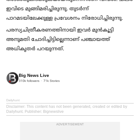
ഇവിടെ മുങ്ങിമരിച്ചിരുന്നു. തുടര്‍ന്ന്
പാറമടയിലേക്കുള്ള പ്രവേശനം നിരോധിച്ചിരുന്നു.
പരസ്യചിത്രീകരണത്തിനായി ഇവര്‍ മുന്‍കൂട്ടി
അനുമതി ചോദിച്ചിട്ടില്ലെന്നാണ് പഞ്ചായത്ത്
അധികൃതര്‍ പറയുന്നത്.
Big News Live
310k
followers
71k
Stories
Dailyhunt
Disclaimer
: This content has not been generated, created or edited by
Dailyhunt. Publisher: Bignewslive
ADVERTISEMENT