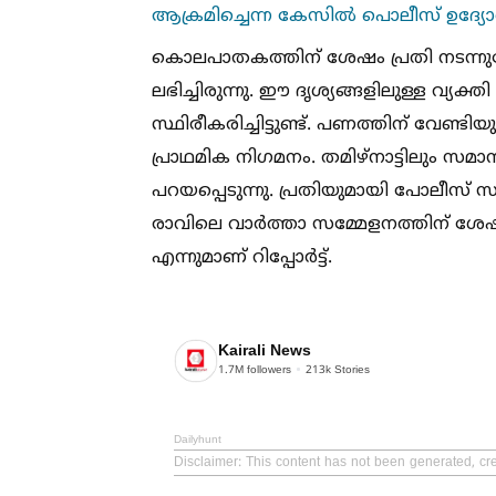
ആക്രമിച്ചെന്ന കേസില്‍ പൊലീസ്‌ ഉദ
കൊലപാതകത്തിന് ശേഷം പ്രതി നടന്നുപ
ലഭിച്ചിരുന്നു. ഈ ദൃശ്യങ്ങളിലുള്ള വ്യ
സ്ഥിരീകരിച്ചിട്ടുണ്ട്. പണത്തിന് വേ
പ്രാഥമിക നിഗമനം. തമിഴ്നാട്ടിലും സമാനമാ
പറയപ്പെടുന്നു. പ്രതിയുമായി പോലീസ് സ
രാവിലെ വാർത്താ സമ്മേളനത്തിന് ശേഷം പ
എന്നുമാണ് റിപ്പോർട്ട്.
Kairali News
1.7M
followers
213k
Stories
Dailyhunt
Disclaimer
: This content has not been generated, cre