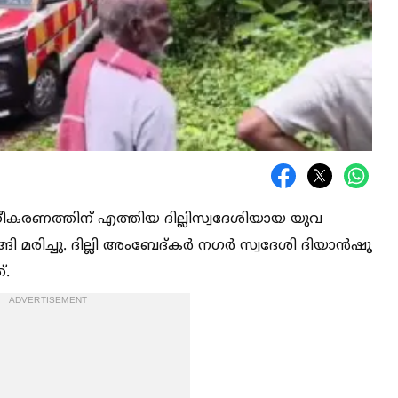
ത്രീകരണത്തിന് എത്തിയ ദില്ലിസ്വദേശിയായ യുവ
ങി മരിച്ചു. ദില്ലി അംബേദ്കർ നഗർ സ്വദേശി ദിയാൻഷൂ
്.
ADVERTISEMENT