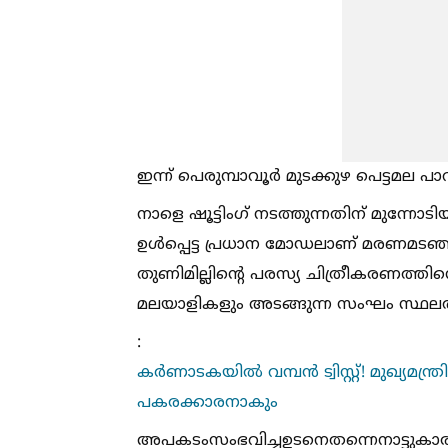
ഇന്ന് പെരുമ്പാവൂർ മുടക്കുഴ പെട്ടമല 
നാളെ ഷൂട്ടിംഗ് നടത്തുന്നതിന് മുന്
ഉള്‍പ്പെട്ട പ്രധാന മോഡലാണ് മരണമടഞ്ഞ യുവ
തുണിമില്ലിന്റെ പരസ്യ ചിത്രീകരണത്തിന
മലയാളികളും അടങ്ങുന്ന സംഘം സ്ഥലത
:
കർണാടകയില്‍ വമ്പൻ ട്വിസ്റ്റ്! മുഖ്യമന്
പകരക്കാരനാകും
അപകടംസംഭവിച്ചഉടനെതന്നെനാട്ടുകാര