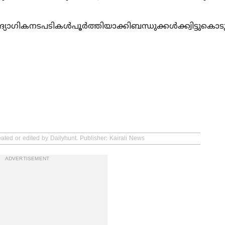
ികനടപടികള്‍പൂർത്തിയാക്കിബന്ധുക്കള്‍ക്ക്വിട്ടുകൊടുക
ated or edited by Dailyhunt. Publisher: Kairali News
ADVERTISEMENT