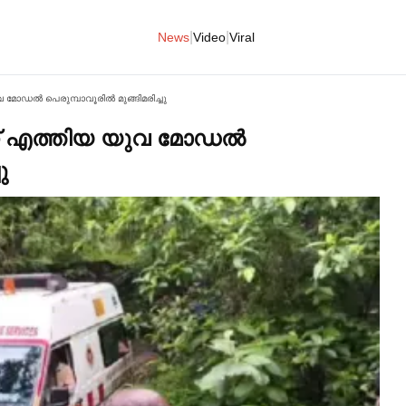
|
|
News
Video
Viral
ഡല്‍ പെരുമ്പാവൂരില്‍ മുങ്ങിമരിച്ചു
് എത്തിയ യുവ മോഡല്‍
ു