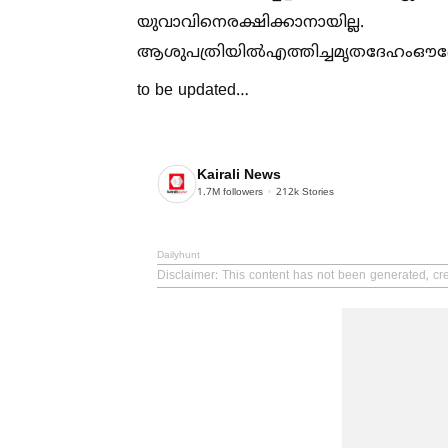
യുവാവിനെരക്ഷിക്കാനായില്ല.
ആശുപത്രിയില്‍എത്തിച്ചമൃതദേഹംഔദ്യോഗ
to be updated…
Kairali News
1.7M
followers
212k
Stories
Dailyhunt
Disclaimer
: This content has not been generated, cre