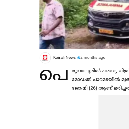
Kairali News
2 months ago
പെ
രുമ്പാവൂരില്‍ പരസ്യ ചി
മോഡല്‍ പാറമടയില്‍ മുങ്
ജോഷി (26) ആണ് മരിച്ചത