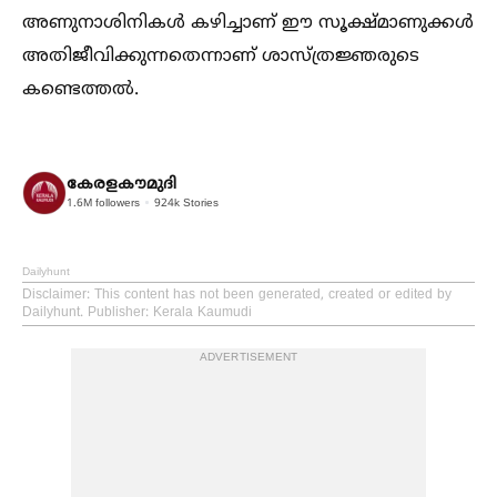
അണുനാശിനികള്‍ കഴിച്ചാണ് ഈ സൂക്ഷ്മാണുക്കള്‍
അതിജീവിക്കുന്നതെന്നാണ് ശാസ്ത്രജ്ഞരുടെ
കണ്ടെത്തല്‍.
കേരളകൗമുദി
1.6M
followers
924k
Stories
Dailyhunt
Disclaimer
: This content has not been generated, created or edited by
Dailyhunt. Publisher: Kerala Kaumudi
ADVERTISEMENT