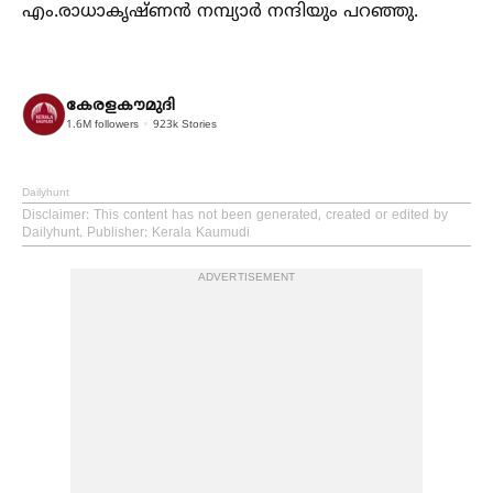
എം.രാധാകൃഷ്ണൻ നമ്പ്യാർ നന്ദിയും പറഞ്ഞു.
കേരളകൗമുദി
1.6M
followers
923k
Stories
Dailyhunt
Disclaimer
: This content has not been generated, created or edited by
Dailyhunt. Publisher: Kerala Kaumudi
ADVERTISEMENT