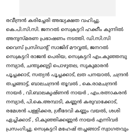
രവീന്ദ്രൻ കരിച്ചേരി അദ്ധ്യക്ഷത വഹിച്ചു.
കെ.പി.സി.സി. ജനറല്‍ സെക്രട്ടറി ഹക്കീം കുന്നില്‍
അനുസ്മരണ പ്രഭാഷണം നടത്തി. ഡി.സി.സി
വൈസ് പ്രസിഡൻ്റ് സാജിദ് മൗവ്വല്‍, ജനറല്‍
സെക്രട്ടറി രാജൻ പെരിയ, സെക്രട്ടറി എം.കുഞ്ഞമ്പു
നമ്പ്യാർ, ചന്തുക്കുട്ടി പൊഴുതല, സുകുമാരൻ
പൂച്ചക്കാട്, സത്യൻ പൂച്ചക്കാട്, ലത പനയാല്‍, ചന്ദ്രൻ
തച്ചങ്ങാട്ട്, ബാലചന്ദ്രൻ തൂവല്‍ , കെ.രാമചന്ദ്രൻ
നായർ , വി.ബാലകൃഷ്ണൻ നായർ , എം.രത്നാകരൻ
നമ്പ്യാർ, പി.കെ.അമ്പാടി, കണ്ണൻ കരുവാക്കോട്,
രമേശൻ പള്ളിക്കര, ശ്രീദേവി കണ്ണം വയല്‍, ശശി
ഏച്ചിക്കാട് , ടി.കുഞ്ഞിക്കണ്ണൻ നായർ എന്നിവർ
പ്രസംഗിച്ചു. സെക്രട്ടറി മഹേഷ് തച്ചങ്ങാട് സ്വാഗതവും