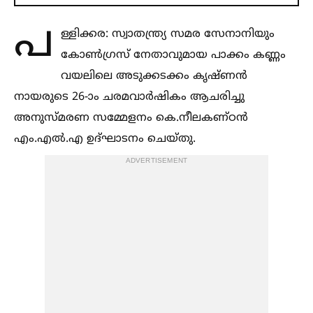
പ
ള്ളിക്കര: സ്വാതന്ത്ര്യ സമര സേനാനിയും
കോണ്‍ഗ്രസ് നേതാവുമായ പാക്കം കണ്ണം
വയലിലെ അടുക്കടക്കം കൃഷ്ണൻ
നായരുടെ 26-ാം ചരമവാർഷികം ആചരിച്ചു
അനുസ്മരണ സമ്മേളനം കെ.നീലകണ്ഠൻ
എം.എല്‍.എ ഉദ്ഘാടനം ചെയ്തു.
ADVERTISEMENT