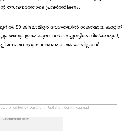
്റെ സേവനത്തോടെ പ്രവർത്തിക്കും.
്കൂറില്‍ 50 കിലോമീറ്റർ വേഗതയില്‍ ശക്തമായ കാറ്റിന്
ം മഴയും ഉണ്ടാകുമ്പോള്‍ മരച്ചുവട്ടില്‍ നില്‍ക്കരുത്,
വളപ്പിലെ മരങ്ങളുടെ അപകടകരമായ ചില്ലകള്‍
eated or edited by Dailyhunt. Publisher: Kerala Kaumudi
ADVERTISEMENT