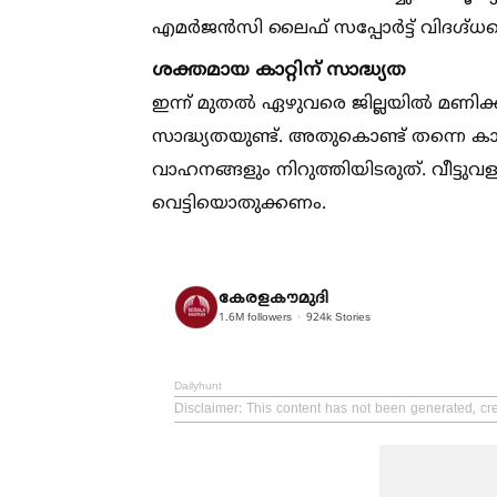
എമർജൻസി ലൈഫ് സപ്പോർട്ട് വിദഗ്ദ്ധന
ശക്തമായ കാറ്റിന് സാദ്ധ്യത
ഇന്ന് മുതല്‍ ഏഴുവരെ ജില്ലയില്‍ മണിക
സാദ്ധ്യതയുണ്ട്. അതുകൊണ്ട് തന്നെ കാറ്റു
വാഹനങ്ങളും നിറുത്തിയിടരുത്. വീട്ടു
വെട്ടിയൊതുക്കണം.
കേരളകൗമുദി
1.6M
followers
924k
Stories
Dailyhunt
Disclaimer
: This content has not been generated, cr