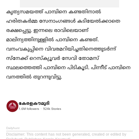
കൃത്യസമയത്ത് പാമ്പിനെ കണ്ടതിനാല്‍
ഹരിതകർമ്മ സേനാംഗങ്ങള്‍ കടിയേല്‍ക്കാതെ
രക്ഷപ്പെട്ടു. ഇന്നലെ രാവിലെയാണ്
മാലിന്യത്തിനുള്ളില്‍ പാമ്പിനെ കണ്ടത്.
വനംവകുപ്പിനെ വിവരമറിയിച്ചതിനെത്തുടർന്ന്
സ്നേക്ക് റെസ്ക്യൂവർ സേവി തോമസ്
സ്ഥലത്തെത്തി പാമ്പിനെ പിടികൂടി. പിന്നീട് പാമ്പിനെ
വനത്തില്‍ തുറന്നുവിട്ടു.
കേരളകൗമുദി
1.6M
followers
924k
Stories
Dailyhunt
Disclaimer
: This content has not been generated, created or edited by