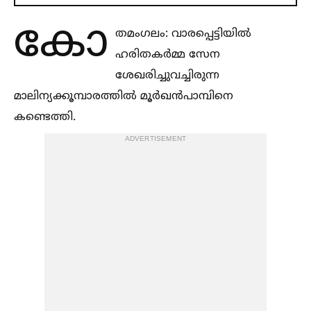
കോ
തമംഗലം: വാരപ്പെട്ടിയില്‍
ഹരിതകർമ്മ സേന
ശേഖരിച്ചുവച്ചിരുന്ന
മാലിന്യക്കൂമ്പാരത്തില്‍ മൂർഖൻപാമ്പിനെ
കണ്ടെത്തി.
ADVERTISEMENT