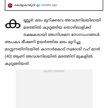
കേരളകൗമുദി
2 months ago
ക
ണ്ണൂർ: മരം മുറിക്കവേ അവശനിലയിലായി
മരത്തില്‍ കുടുങ്ങിയ തൊഴിലാളിക്ക്
രക്ഷകരായി അഗ്നിശമന സേനാംഗങ്ങള്‍.
അപകട ഭീഷണി ഉയർത്തിയ മരം മുറിച്ചു
മാറ്റുന്നതിനിടയില്‍ കാസർകോട് സ്വദേശി റഹ് മാൻ
(40) ആണ് അവശനിലയില്‍ മരത്തിന് മുകളില്‍
കുടുങ്ങിയത്.
ADVERTISEMENT