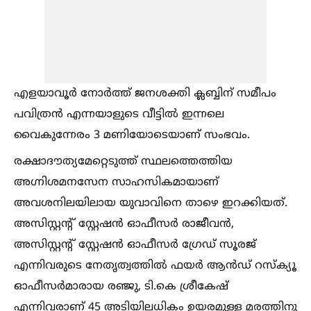
എളയാവൂർ നോർത്ത് ജനശക്തി ക്ലബ്ബിന് സമീപം
പവിത്രൻ എന്നയാളുടെ വീട്ടില്‍ ഇന്നലെ
വൈകുന്നേരം 3 മണിയോടെയാണ് സംഭവം.
രക്ഷാദൗത്യമേറ്റെടുത്ത് സ്ഥലത്തെത്തിയ
അഗ്നിശമനസേന സാഹസികമായാണ്
അവശനിലയിലായ യുവാവിനെ താഴെ ഇറക്കിയത്.
അസിസ്റ്റന്റ് സ്റ്റേഷൻ ഓഫീസർ രാജീവൻ,
അസിസ്റ്റന്റ് സ്റ്റേഷൻ ഓഫീസർ ഗ്രേഡ് സൂരജ്
എന്നിവരുടെ നേതൃത്വത്തില്‍ ഫയർ ആൻഡ് റസ്‌ക്യൂ
ഓഫീസർമാരായ രഞ്ജു, ടി.കെ ശ്രീകേഷ്
എന്നിവരാണ് 45 അടിയിലധികം ഉയരമുള്ള മരത്തിനു