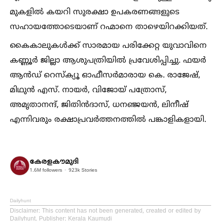
മുകളില്‍ കയറി സുരക്ഷാ ഉപകരണങ്ങളുടെ
സഹായത്തോടെയാണ് റഹ്മാനെ താഴെയിറക്കിയത്.
കൈകാലുകള്‍ക്ക് സാരമായ പരിക്കേറ്റ യുവാവിനെ
കണ്ണൂർ ജില്ലാ ആശുപത്രിയില്‍ പ്രവേശിപ്പിച്ചു. ഫയർ
ആൻഡ് റെസ്‌ക്യൂ ഓഫീസർമാരായ കെ. രാജേഷ്,
മിഥുൻ എസ്. നായർ, വിജോയ് പത്രോസ്,
അമൃതാനന്ദ്, ജിതിൻദാസ്, ധനഞ്ജയൻ, ലിനീഷ്
എന്നിവരും രക്ഷാപ്രവർത്തനത്തില്‍ പങ്കാളികളായി.
കേരളകൗമുദി
1.6M
followers
923k
Stories
Dailyhunt
Disclaimer
: This content has not been generated, created or edited by
Dailyhunt. Publisher: Kerala Kaumudi