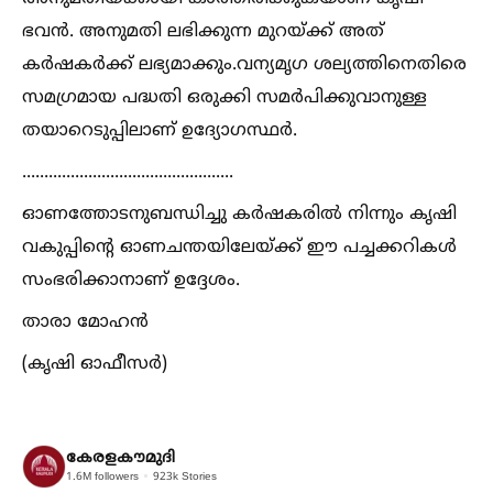
ഭവൻ. അനുമതി ലഭിക്കുന്ന മുറയ്ക്ക് അത്
കർഷകർക്ക് ലഭ്യമാക്കും.വന്യമൃഗ ശല്യത്തിനെതിരെ
സമഗ്രമായ പദ്ധതി ഒരുക്കി സമർപിക്കുവാനുള്ള
തയാറെടുപ്പിലാണ് ഉദ്യോഗസ്ഥർ.
................................................
ഓണത്തോടനുബന്ധിച്ചു കർഷകരില്‍ നിന്നും കൃഷി
വകുപ്പിന്റെ ഓണചന്തയിലേയ്ക്ക് ഈ പച്ചക്കറികള്‍
സംഭരിക്കാനാണ് ഉദ്ദേശം.
താരാ മോഹൻ
(കൃഷി ഓഫീസർ)
കേരളകൗമുദി
1.6M
followers
923k
Stories