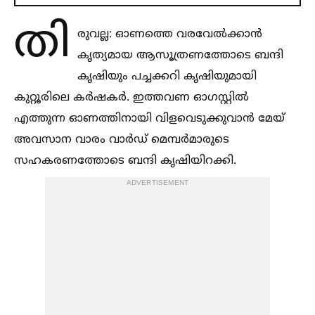
തി
രുവല്ല: ഓണത്തെ വരവേല്‍ക്കാൻ
കൃത്യമായ ആസൂത്രണത്തോടെ ബന്ദി
കൃഷിയും പച്ചക്കറി കൃഷിയുമായി
കുറ്റൂരിലെ കർഷകർ. ഇത്തവണ ഓഗസ്റ്റില്‍
എത്തുന്ന ഓണത്തിനായി വിളവെടുക്കുവാൻ മേയ്‌
അവസാന വാരം വാർഡ് മെമ്പർമാരുടെ
സഹകരണത്തോടെ ബന്ദി കൃഷിയിറക്കി.
ADVERTISEMENT