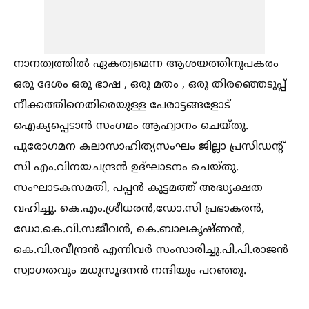
നാനത്വത്തില്‍ ഏകത്വമെന്ന ആശയത്തിനുപകരം
ഒരു ദേശം ഒരു ഭാഷ , ഒരു മതം , ഒരു തിരഞ്ഞെടുപ്പ്
നീക്കത്തിനെതിരെയുള്ള പേരാട്ടങ്ങളോട്
ഐക്യപ്പെടാൻ സംഗമം ആഹ്വാനം ചെയ്തു.
പുരോഗമന കലാസാഹിത്യസംഘം ജില്ലാ പ്രസിഡന്റ്
സി എം.വിനയചന്ദ്രൻ ഉദ്ഘാടനം ചെയ്തു.
സംഘാടകസമതി, പപ്പൻ കുട്ടമത്ത് അദ്ധ്യക്ഷത
വഹിച്ചു. കെ.എം.ശ്രീധരൻ,ഡോ.സി പ്രഭാകരൻ,
ഡോ.കെ.വി.സജീവൻ, കെ.ബാലകൃഷ്‌ണൻ,
കെ.വി.രവീന്ദ്രൻ എന്നിവർ സംസാരിച്ചു.പി.പി.രാജൻ
സ്വാഗതവും മധുസൂദനൻ നന്ദിയും പറഞ്ഞു.