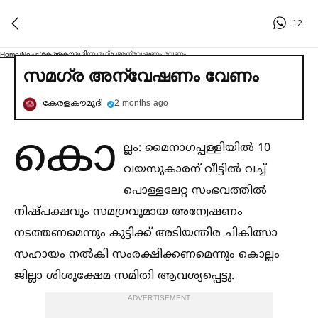
12
കേരളകൗമുദി
സമഗ്ര അന്വേഷണം വേണം
Home
/
News
/
/
സമഗ്ര അന്വേഷണം വേണം
കേരളകൗമുദി
2 months ago
കൊ
ല്ലം: മൈനാഗപ്പള്ളിയില്‍ 10
വയസുകാരന് വീട്ടില്‍ വച്ച്‌
പൊള്ളലേറ്റ സംഭവത്തില്‍
നിഷ്പക്ഷവും സമഗ്രവുമായ അന്വേഷണം
നടത്തണമെന്നും കുട്ടിക്ക് അടിയന്തിര ചികിത്സാ
സഹായം നല്‍കി സംരക്ഷിക്കണമെന്നും കൊല്ലം
ജില്ലാ ശിശുക്ഷേമ സമിതി ആവശ്യപ്പെട്ടു.
ADVERTISEMENT