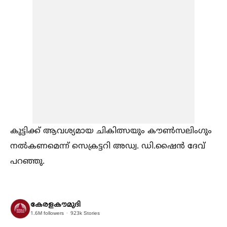
കുട്ടിക്ക് ആവശ്യമായ ചികിത്സയും കൗണ്‍സലിംഗും
നല്‍കണമെന്ന് സെക്രട്ടറി അഡ്വ. ഡി.ഷൈൻ ദേവ്
പറഞ്ഞു.
കേരളകൗമുദി
1.6M
followers
923k
Stories