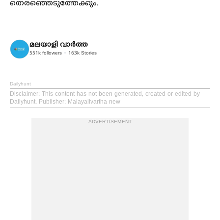
തെരഞ്ഞെടുത്തേക്കും.
മലയാളി വാര്‍ത്ത
551k
followers
163k
Stories
Dailyhunt
Disclaimer
: This content has not been generated, created or edited by
Dailyhunt. Publisher: Malayalivartha new
ADVERTISEMENT