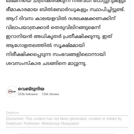
ഖമേനിയെ ചിത്രീകരിക്കുന്ന നിരവധി പോസ്റ്ററുകളും
ഭീമാകാരമായ ബില്‍ബോര്‍ഡുകളും സ്ഥാപിച്ചിട്ടുണ്ട്.
ആറ് ദിവസ കാലയളവില്‍ ദശലക്ഷക്കണക്കിന്
വിലാപയാത്രക്കാര്‍ തെരുവിലിറങ്ങുമെന്ന്
ഇറാനിയന്‍ അധികൃതര്‍ പ്രതീക്ഷിക്കുന്നു. ഇത്
ആഗോളതലത്തില്‍ സൂക്ഷ്മമായി
നിരീക്ഷിക്കപ്പെടുന്ന സംഭവങ്ങളിലൊന്നായി
ശവസംസ്‌കാര ചടങ്ങിനെ മാറ്റുന്നു.
വെബ്ദുനിയ
333k
followers
126k
Stories
Dailyhunt
Disclaimer
: This content has not been generated, created or edited by
Dailyhunt. Publisher: Webduniya Malayalam