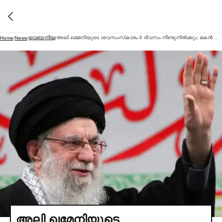
വെബ്ദുനിയ
അലി ഖമേനിയുടെ ശവസംസ്‌കാരം 6 ദിവസം നീണ്ടുനില്‍ക്കും; മകന്‍ മോജ്തബ പങ്കെടുക്കില്ല
Home
/
News
/
/
അലി ഖമേനിയുടെ