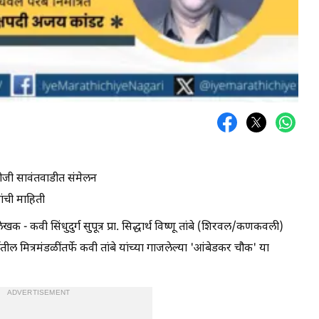
ल रोजी सावंतवाडीत संमेलन
ंची माहिती
 - कवी सिंधुदुर्ग सुपूत्र प्रा. सिद्धार्थ विष्णू तांबे (शिरवल/कणकवली)
र्गातील मित्रमंडळींतर्फे कवी तांबे यांच्या गाजलेल्या 'आंबेडकर चौक' या
ADVERTISEMENT