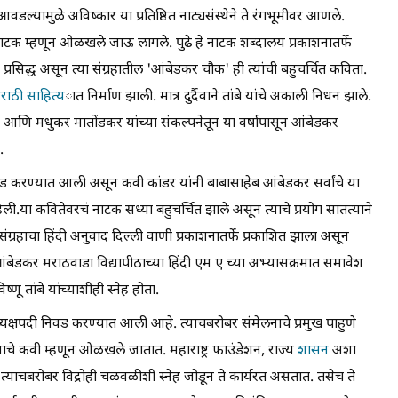
वडल्यामुळे अविष्कार या प्रतिष्ठित नाट्यसंस्थेने ते रंगभूमीवर आणले.
 नाटक म्हणून ओळखले जाऊ लागले. पुढे हे नाटक शब्दालय प्रकाशनातर्फे
प्रसिद्ध असून त्या संग्रहातील 'आंबेडकर चौक' ही त्यांची बहुचर्चित कविता.
राठी साहित्य
ात निर्माण झाली. मात्र दुर्दैवाने तांबे यांचे अकाली निधन झाले.
ल कदम आणि मधुकर मातोंडकर यांच्या संकल्पनेतून या वर्षापासून आंबेडकर
.
ड करण्यात आली असून कवी कांडर यांनी बाबासाहेब आंबेडकर सर्वांचे या
िली.या कवितेवरचं नाटक सध्या बहुचर्चित झाले असून त्याचे प्रयोग सातत्याने
्रहाचा हिंदी अनुवाद दिल्ली वाणी प्रकाशनातर्फे प्रकाशित झाला असून
 आंबेडकर मराठवाडा विद्यापीठाच्या हिंदी एम ए च्या अभ्यासक्रमात समावेश
णू तांबे यांच्याशीही स्नेह होता.
अध्यक्षपदी निवड करण्यात आली आहे. त्याचबरोबर संमेलनाचे प्रमुख पाहुणे
चे कवी म्हणून ओळखले जातात. महाराष्ट्र फाउंडेशन, राज्य
शासन
अशा
 त्याचबरोबर विद्रोही चळवळीशी स्नेह जोडून ते कार्यरत असतात. तसेच ते