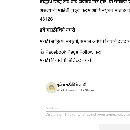
सिद्धार्थ विष्णू तांबे यांचे जवळचे मित्र होते. या सगळ्य
असल्याची माहिती विठ्ठल कदम आणि मधुकर मातोंडकर य
48126
इये मराठीचिये नगरी
मराठी साहित्य, संस्कृती, समाज आणि विचारांचे दर्ज
👍 Facebook Page Follow करा
मराठी विचारांची डिजिटल नगरी
इये मराठीचिये नगरी
43k
followers
5.8k
Stories
Dailyhunt
Disclaimer
: This content has not been generated, cre