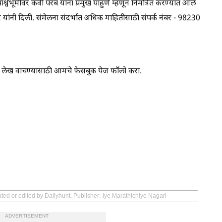
ा पार्श्वभूमीवर कवी परब यांना प्रमुख पाहुणे म्हणून निमंत्रित करण्यात आले
ांनी दिली. संमेलना संदर्भात अधिक माहितीसाठी संपर्क नंबर - 98230
ेदार लेख वाचण्यासाठी आमचे फेसबुक पेज फॉलो करा.
ated or edited by Dailyhunt. Publisher: Iye Marathichiye Nagari
ADVERTISEMENT