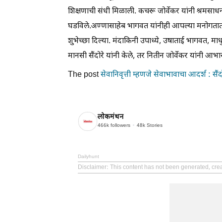
शिक्षणाची संधी मिळाली. कचरू जोर्वेकर यांनी श्रमसाधन
घडविले.अण्णासाहेब भागवत यांनीही आपल्या मनोगतात कच
शुभेच्छा दिल्या. मंदाकिनी उपाध्ये, उषाताई भागवत, माध
मानसी सैंदोरे यांनी केले, तर नितीन जोर्वेकर यांनी आभा
The post
सेवानिवृत्ती म्हणजे सेवाभावाचा आदर्श : सैंद
लोकमंथन
466k
followers
48k
Stories
Dailyhunt
Disclaimer
: This content has not been generated, cre