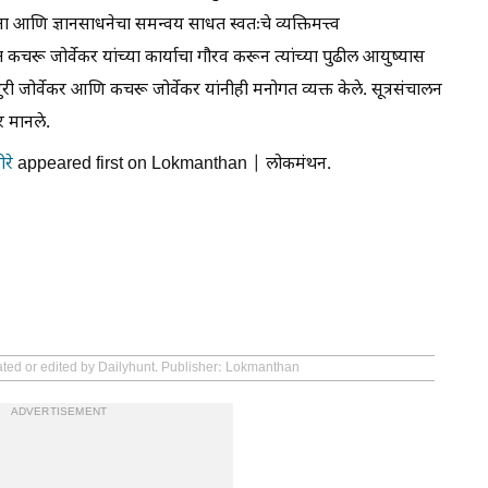
ा आणि ज्ञानसाधनेचा समन्वय साधत स्वतःचे व्यक्तिमत्त्व
रू जोर्वेकर यांच्या कार्याचा गौरव करून त्यांच्या पुढील आयुष्यास
ुरी जोर्वेकर आणि कचरू जोर्वेकर यांनीही मनोगत व्यक्त केले. सूत्रसंचालन
र मानले.
ोरे
appeared first on Lokmanthan | लोकमंथन.
ated or edited by Dailyhunt. Publisher: Lokmanthan
ADVERTISEMENT