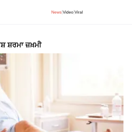
|
|
News
Video
Viral
ਸ਼ ਸ਼ਰਮਾ ਜ਼ਖ਼ਮੀ