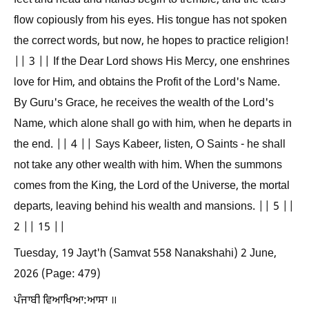
feet and head and hands begin to tremble, and the tears
flow copiously from his eyes. His tongue has not spoken
the correct words, but now, he hopes to practice religion!
|| 3 || If the Dear Lord shows His Mercy, one enshrines
love for Him, and obtains the Profit of the Lord's Name.
By Guru's Grace, he receives the wealth of the Lord's
Name, which alone shall go with him, when he departs in
the end. || 4 || Says Kabeer, listen, O Saints - he shall
not take any other wealth with him. When the summons
comes from the King, the Lord of the Universe, the mortal
departs, leaving behind his wealth and mansions. || 5 ||
2 || 15 ||
Tuesday, 19 Jayt'h (Samvat 558 Nanakshahi) 2 June,
2026 (Page: 479)
ਪੰਜਾਬੀ ਵਿਆਖਿਆ:ਆਸਾ ॥