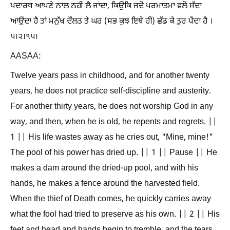
ਪਦਾਰਥ ਆਪਣੇ ਨਾਲ ਨਹੀਂ ਲੈ ਜਾਂਦਾ, ਕਿਉਂਕਿ ਜਦੋਂ ਪਰਮਾਤਮਾ ਵਲੋਂ ਸੱਦਾ
ਆਉਂਦਾ ਹੈ ਤਾਂ ਮਨੁੱਖ ਦੌਲਤ ਤੇ ਘਰ (ਸਭ ਕੁਝ ਇਥੇ ਹੀ) ਛੱਡ ਕੇ ਤੁਰ ਪੈਂਦਾ ਹੈ ।
੫।੨।੧੫।
AASAA:
Twelve years pass in childhood, and for another twenty
years, he does not practice self-discipline and austerity.
For another thirty years, he does not worship God in any
way, and then, when he is old, he repents and regrets. ||
1 || His life wastes away as he cries out, "Mine, mine!"
The pool of his power has dried up. || 1 || Pause || He
makes a dam around the dried-up pool, and with his
hands, he makes a fence around the harvested field.
When the thief of Death comes, he quickly carries away
what the fool had tried to preserve as his own. || 2 || His