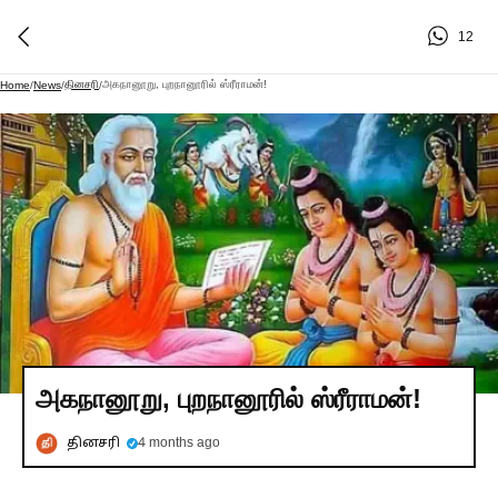
12
தினசரி
அகநானூறு, புறநானூரில் ஸ்ரீராமன்!
Home
/
News
/
/
அகநானூறு, புறநானூரில் ஸ்ரீராமன்!
தினசரி
4 months ago