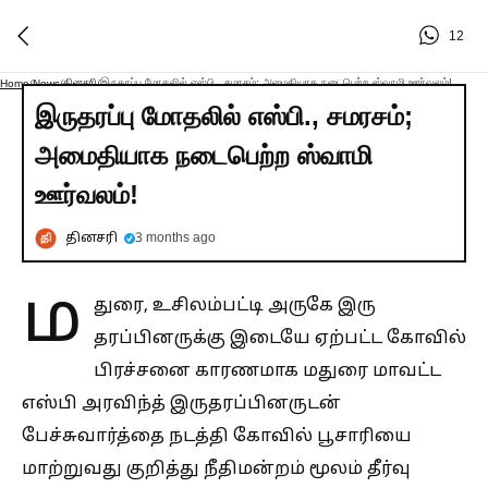
12
தினசரி
இருதரப்பு மோதலில் எஸ்பி., சமரசம்; அமைதியாக நடைபெற்ற ஸ்வாமி ஊர்வலம்!
Home
/
News
/
/
இருதரப்பு மோதலில் எஸ்பி., சமரசம்;
அமைதியாக நடைபெற்ற ஸ்வாமி
ஊர்வலம்!
தினசரி
3 months ago
ம
துரை, உசிலம்பட்டி அருகே இரு
தரப்பினருக்கு இடையே ஏற்பட்ட கோவில்
பிரச்சனை காரணமாக மதுரை மாவட்ட
எஸ்பி அரவிந்த் இருதரப்பினருடன்
பேச்சுவார்த்தை நடத்தி கோவில் பூசாரியை
மாற்றுவது குறித்து நீதிமன்றம் மூலம் தீர்வு