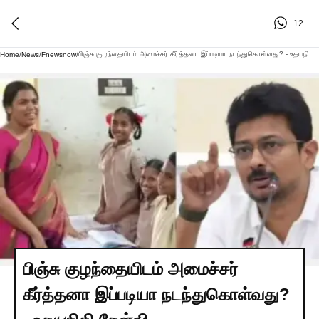
12
பிஞ்சு குழந்தையிடம் அமைச்சர் கீர்த்தனா இப்படியா நடந்துகொள்வது? - உதயநிதி கேள்வி
Home
/
News
/
Fnewsnow
/
பிஞ்சு குழந்தையிடம் அமைச்சர்
கீர்த்தனா இப்படியா நடந்துகொள்வது?