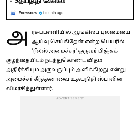
- உதயநிதி கேள்வி
Fnewsnow
1 month ago
அ
ரசுப்பள்ளியில் ஆங்கிலப் புலமையை
ஆய்வு செய்கிறேன் என்ற பெயரில்
'ரீல்ஸ் அமைச்சர்' ஒருவர் பிஞ்சுக்
குழந்தையிடம் நடந்துகொண்ட விதம்
அதிர்ச்சியும் அருவருப்பும் அளிக்கிறது என்று
அமைச்சர் கீர்த்தனாவை உதயநிதி ஸ்டாலின்
விமர்சித்துள்ளார்.
ADVERTISEMENT