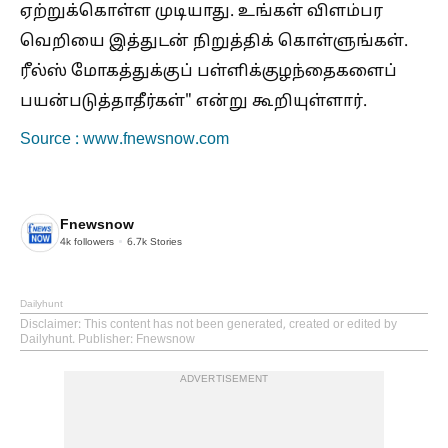
ஏற்றுக்கொள்ள முடியாது. உங்கள் விளம்பர
வெறியை இத்துடன் நிறுத்திக் கொள்ளுங்கள்.
ரீல்ஸ் மோகத்துக்குப் பள்ளிக்குழந்தைகளைப்
பயன்படுத்தாதீர்கள்" என்று கூறியுள்ளார்.
Source : www.fnewsnow.com
Fnewsnow
4k
followers
6.7k
Stories
Dailyhunt
Disclaimer
: This content has not been generated, created or edited by
Dailyhunt. Publisher: Fnewsnow
ADVERTISEMENT