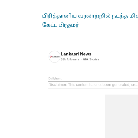
பிரித்தானிய வரலாற்றில் நடந்த மி
கேட்ட பிரதமர்
Lankasri News
58k
followers
66k
Stories
Dailyhunt
Disclaimer
: This content has not been generated, cre