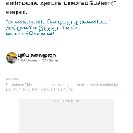
எளிமையாக, அன்பாக, பாசமாகப் பேசினார்"
என்றார்.
"மரணத்தைவிட கொடியது புறக்கணிப்பு.."
அதிமுகவில் இருந்து விலகிய
வைகைச்செல்வன்!
புதிய தலைமுறை
1.1M
followers
121k
Stories
Dailyhunt
Disclaimer
: This content has not been generated, created or edited by
Dailyhunt. Publisher: Puthiya Thalaimurai
ADVERTISEMENT