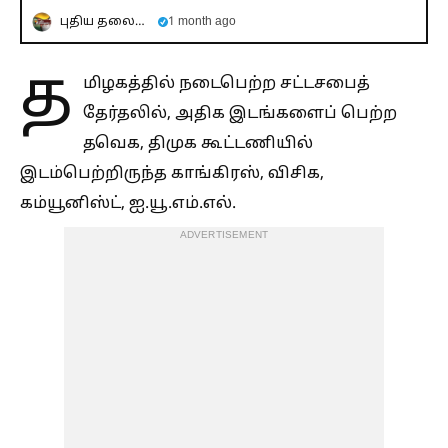
புதிய தலைமுறை
1 month ago
த
மிழகத்தில் நடைபெற்ற சட்டசபைத்
தேர்தலில், அதிக இடங்களைப் பெற்ற
தவெக, திமுக கூட்டணியில்
இடம்பெற்றிருந்த காங்கிரஸ், விசிக,
கம்யூனிஸ்ட், ஐ.யூ.எம்.எல்.
ADVERTISEMENT