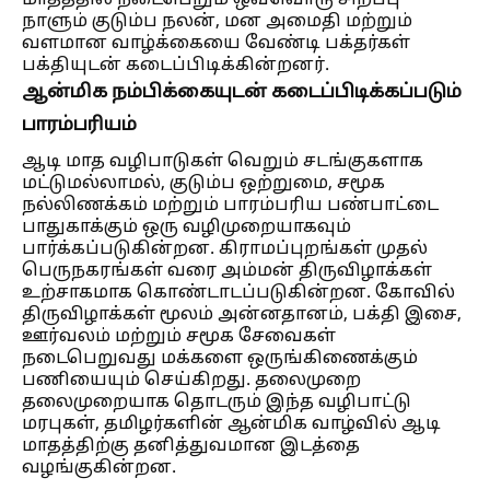
மாதத்தில் நடைபெறும் ஒவ்வொரு சிறப்பு
நாளும் குடும்ப நலன், மன அமைதி மற்றும்
வளமான வாழ்க்கையை வேண்டி பக்தர்கள்
பக்தியுடன் கடைப்பிடிக்கின்றனர்.
ஆன்மிக நம்பிக்கையுடன் கடைப்பிடிக்கப்படும்
பாரம்பரியம்
ஆடி மாத வழிபாடுகள் வெறும் சடங்குகளாக
மட்டுமல்லாமல், குடும்ப ஒற்றுமை, சமூக
நல்லிணக்கம் மற்றும் பாரம்பரிய பண்பாட்டை
பாதுகாக்கும் ஒரு வழிமுறையாகவும்
பார்க்கப்படுகின்றன. கிராமப்புறங்கள் முதல்
பெருநகரங்கள் வரை அம்மன் திருவிழாக்கள்
உற்சாகமாக கொண்டாடப்படுகின்றன. கோவில்
திருவிழாக்கள் மூலம் அன்னதானம், பக்தி இசை,
ஊர்வலம் மற்றும் சமூக சேவைகள்
நடைபெறுவது மக்களை ஒருங்கிணைக்கும்
பணியையும் செய்கிறது. தலைமுறை
தலைமுறையாக தொடரும் இந்த வழிபாட்டு
மரபுகள், தமிழர்களின் ஆன்மிக வாழ்வில் ஆடி
மாதத்திற்கு தனித்துவமான இடத்தை
வழங்குகின்றன.