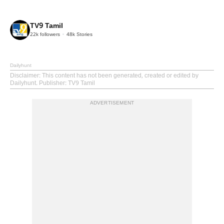
TV9 Tamil
22k
followers
48k
Stories
Dailyhunt
Disclaimer
: This content has not been generated, created or edited by
Dailyhunt. Publisher: TV9 Tamil
ADVERTISEMENT