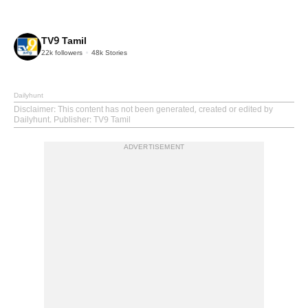
TV9 Tamil
22k
followers
48k
Stories
Dailyhunt
Disclaimer
: This content has not been generated, created or edited by
Dailyhunt. Publisher: TV9 Tamil
ADVERTISEMENT