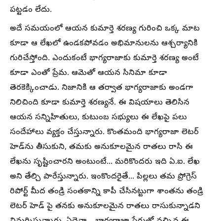
పట్టడం లేదు.
అదే సమయంలో ఆయన కుమార్తె శరణ్య గురించి ఒక్క మాట
కూడా ఆ లేఖలో ఉండకపోవడం అభిమానులను ఆశ్చర్యానికి
గురిచేస్తోంది. ఎందుకంటే భాగ్యరాజాకు కుమార్తె శరణ్య అంటే
కూడా ఎంతో ప్రేమ. ఆమెతో ఆయన సినిమా కూడా
తెరకెక్కించాడు. నిజానికి ఆ తర్వాత భాగ్యరాజాకు అండగా
నిలిచింది కూడా కుమార్తె శరణ్యనే. ఈ విషయాలు తెలిసిన
ఆయన సన్నిహితులు, కుటుంబ సభ్యులు ఈ లేఖపై పలు
సందేహాలు వ్యక్తం చేస్తున్నారు. కొంతమంది భాగ్యరాజా లెటర్
హెడ్‌ను తీసుకుని, తమకు అనుకూలమైన రాతలు రాసి ఈ
లేఖను సృష్టించారని అంటుంటే... మరికొందరు ఇది ఏ.ఐ. లేఖ
అని తేల్చి పారేస్తున్నారు. ఇంకొందరైతే... పిల్లలు తమ ప్రోగ్రెస్
రిపోర్ట్ మీద తండ్రి సంతకాన్ని కాపీ చేసినట్టుగా శాంతను తండ్రి
లెటర్ హెడ్ పై తనకు అనుకూలమైన రాతలు రాసుకున్నాడని