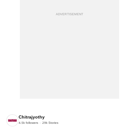
ADVERTISEMENT
Chitrajyothy
4.5k
followers
29k
Stories