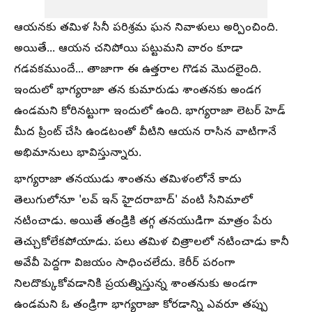
ఆయనకు తమిళ సినీ పరిశ్రమ ఘన నివాళులు అర్పించింది.
అయితే... ఆయన చనిపోయి పట్టుమని వారం కూడా
గడవకముందే... తాజాగా ఈ ఉత్తరాల గొడవ మొదలైంది.
ఇందులో భాగ్యరాజా తన కుమారుడు శాంతనకు అండగ
ఉండమని కోరినట్టుగా ఇందులో ఉంది. భాగ్యరాజా లెటర్ హెడ్‌
మీద ప్రింట్‌ చేసి ఉండటంతో వీటిని ఆయన రాసిన వాటిగానే
అభిమానులు భావిస్తున్నారు.
భాగ్యరాజా తనయుడు శాంతను తమిళంలోనే కాదు
తెలుగులోనూ 'లవ్ ఇన్ హైదరాబాద్‌' వంటి సినిమాలో
నటించాడు. అయితే తండ్రికి తగ్గ తనయుడిగా మాత్రం పేరు
తెచ్చుకోలేకపోయాడు. పలు తమిళ చిత్రాలలో నటించాడు కానీ
అవేవీ పెద్దగా విజయం సాధించలేదు. కెరీర్‌ పరంగా
నిలదొక్కుకోవడానికి ప్రయత్నిస్తున్న శాంతనుకు అండగా
ఉండమని ఓ తండ్రిగా భాగ్యరాజా కోరడాన్ని ఎవరూ తప్పు