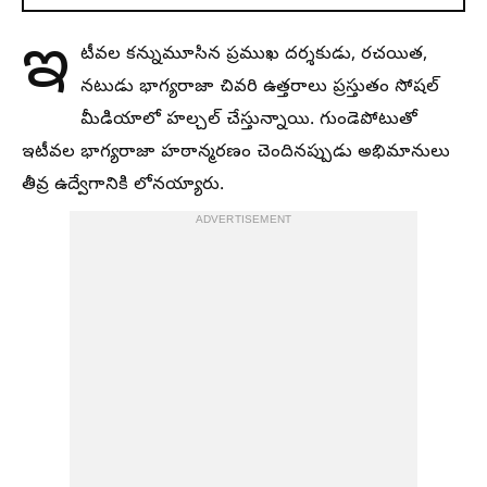
ఇ
టీవల కన్నుమూసిన ప్రముఖ దర్శకుడు, రచయిత,
నటుడు భాగ్యరాజా చివరి ఉత్తరాలు ప్రస్తుతం సోషల్
మీడియాలో హల్చల్ చేస్తున్నాయి. గుండెపోటుతో
ఇటీవల భాగ్యరాజా హఠాన్మరణం చెందినప్పుడు అభిమానులు
తీవ్ర ఉద్వేగానికి లోనయ్యారు.
ADVERTISEMENT