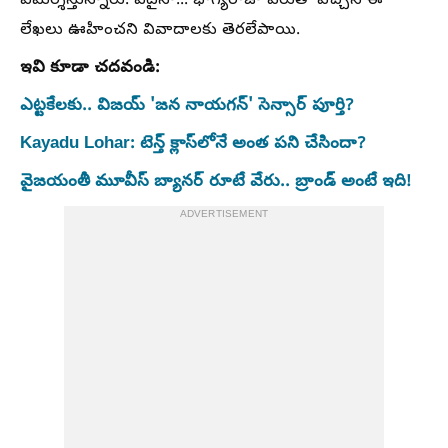
విమర్శిస్తున్నారు. ఏదైనా... భాగ్యరాజా పేరుతో వచ్చిన ఈ
లేఖలు ఊహించని వివాదాలకు తెరలేపాయి.
ఇవి కూడా చదవండి:
ఎట్టకేలకు.. విజయ్ 'జన నాయగన్' సెన్సార్ పూర్తి?
Kayadu Lohar: టెన్త్ క్లాస్‌లోనే అంత పని చేసిందా?
వైజయంతీ మూవీస్ బ్యానర్ రూటే వేరు.. బ్రాండ్ అంటే ఇది!
ADVERTISEMENT