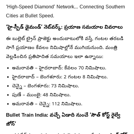
‘High-Speed ​​Diamond’ Network… Connecting Southern
Cities at Bullet Speed.
‘హై-స్పీడ్ డైమండ్’ నెట్‌వర్క్: ప్రయాణ సమయాల వివరాలు
ఈ బుల్లెట్ ట్రైన్ ప్రాజెక్టు అందుబాటులోకి వస్తే, గంటల తరబడి
సాగే ప్రయాణం కేవలం నిమిషాల్లోనే ముగియనుంది. మంత్రి
వెల్లడించిన ప్రతిపాదిత సమయాలు ఇలా ఉన్నాయి:
అమరావతి – హైదరాబాద్:
కేవలం 70 నిమిషాలు.
హైదరాబాద్ – బెంగళూరు:
2 గంటల 8 నిమిషాలు.
చెన్నై – బెంగళూరు:
73 నిమిషాలు.
పుణే – ముంబై:
48 నిమిషాలు.
అమరావతి – చెన్నై:
112 నిమిషాలు.
Bullet Train India: వచ్చే ఏడాది నుంచే ‘సౌత్ కోస్ట్ రైల్వే
జోన్’