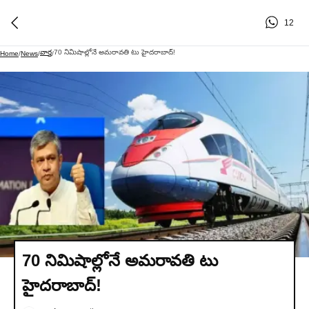
12
వార్త
70 నిమిషాల్లోనే అమరావతి టు హైదరాబాద్!
Home
/
News
/
/
70 నిమిషాల్లోనే అమరావతి టు
హైదరాబాద్!