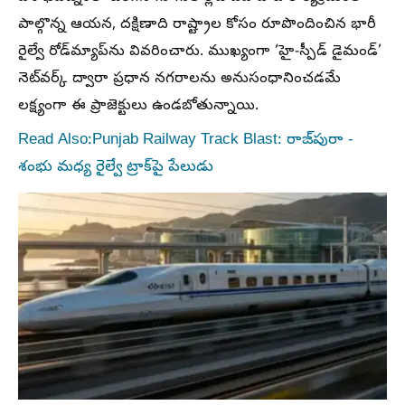
పాల్గొన్న ఆయన, దక్షిణాది రాష్ట్రాల కోసం రూపొందించిన భారీ
రైల్వే రోడ్‌మ్యాప్‌ను వివరించారు. ముఖ్యంగా ‘హై-స్పీడ్ డైమండ్’
నెట్‌వర్క్ ద్వారా ప్రధాన నగరాలను అనుసంధానించడమే
లక్ష్యంగా ఈ ప్రాజెక్టులు ఉండబోతున్నాయి.
Read Also:Punjab Railway Track Blast: రాజ్‌పురా -
శంభు మధ్య రైల్వే ట్రాక్‌పై పేలుడు