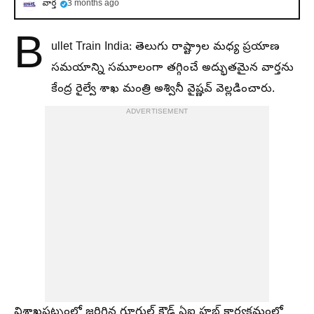
వార్త
3 months ago
B
ullet Train India: తెలుగు రాష్ట్రాల మధ్య ప్రయాణ
సమయాన్ని సమూలంగా తగ్గించే అద్భుతమైన వార్తను
కేంద్ర రైల్వే శాఖ మంత్రి అశ్వినీ వైష్ణవ్ వెల్లడించారు.
ADVERTISEMENT
విశాఖపట్నంలో జరిగిన గూగుల్ క్లౌడ్ ఏఐ హబ్ కార్యక్రమంలో