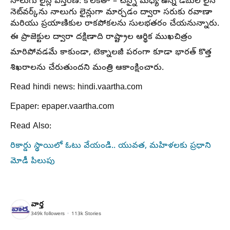
నాలుగు లైన్ల విస్తరణ:
కోల్‌కతా – చెన్నై మధ్య ఉన్న డబుల్ లైన్
నెట్‌వర్క్‌ను నాలుగు లైన్లుగా మార్చడం ద్వారా సరుకు రవాణా
మరియు ప్రయాణికుల రాకపోకలను సులభతరం చేయనున్నారు.
ఈ ప్రాజెక్టుల ద్వారా దక్షిణాది రాష్ట్రాల ఆర్థిక ముఖచిత్రం
మారిపోవడమే కాకుండా, టెక్నాలజీ పరంగా కూడా భారత్ కొత్త
శిఖరాలను చేరుతుందని మంత్రి ఆకాంక్షించారు.
Read hindi news: hindi.vaartha.com
Epaper: epaper.vaartha.com
Read Also:
రికార్డు స్థాయిలో ఓటు వేయండి.. యువత, మహిళలకు ప్రధాని
మోడీ పిలుపు
వార్త
349k
followers
113k
Stories