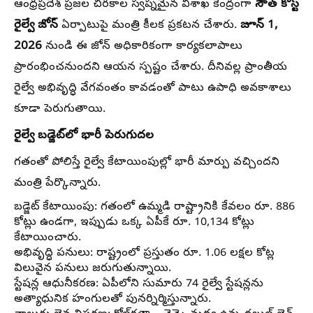
సౌత్ కోస్ట్
ఆంధ్రప్రదేశ్ ప్రజల చిరకాల స్వప్నమైన విశాఖ కేంద్రంగా
రైల్వే జోన్
జూన్ 1,
ఏర్పాటుపై మంత్రి కీలక ప్రకటన చేశారు.
2026
నుండి ఈ జోన్ అధికారికంగా కార్యకలాపాలు
ప్రారంభించనుందని ఆయన స్పష్టం చేశారు. దీనివల్ల ప్రాంతీయ
రైల్వే అభివృద్ధి వేగవంతం కావడంతో పాటు ఉపాధి అవకాశాలు
కూడా పెరుగుతాయి.
రైల్వే బడ్జెట్‌లో భారీ పెరుగుదల
గతంతో పోలిస్తే రైల్వే కేటాయింపుల్లో భారీ మార్పు వచ్చిందని
మంత్రి పేర్కొన్నారు.
బడ్జెట్ కేటాయింపు:
గతంలో ఉమ్మడి రాష్ట్రానికి కేవలం రూ. 886
కోట్లు ఉండగా, ఇప్పుడు ఒక్క ఏపీకే రూ. 10,134 కోట్లు
కేటాయించారు.
అభివృద్ధి పనులు:
రాష్ట్రంలో ప్రస్తుతం రూ. 1.06 లక్షల కోట్ల
విలువైన పనులు జరుగుతున్నాయి.
స్టేషన్ల ఆధునీకరణ:
ఏపీలోని సుమారు 74 రైల్వే స్టేషన్లను
అత్యాధునిక హంగులతో పునర్నిర్మిస్తున్నారు.