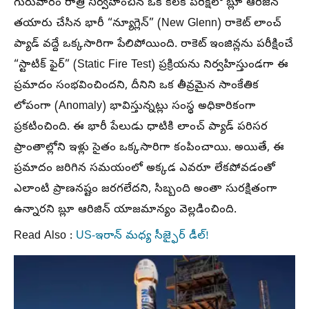
గురువారం రాత్రి నిర్వహించిన ఒక కీలక పరీక్షలో బ్లూ ఆరిజిన్
తయారు చేసిన భారీ “న్యూగ్లెన్” (New Glenn) రాకెట్ లాంచ్
ప్యాడ్ వద్దే ఒక్కసారిగా పేలిపోయింది. రాకెట్ ఇంజిన్లను పరీక్షించే
“స్టాటిక్ ఫైర్” (Static Fire Test) ప్రక్రియను నిర్వహిస్తుండగా ఈ
ప్రమాదం సంభవించిందని, దీనిని ఒక తీవ్రమైన సాంకేతిక
లోపంగా (Anomaly) భావిస్తున్నట్లు సంస్థ అధికారికంగా
ప్రకటించింది. ఈ భారీ పేలుడు ధాటికి లాంచ్ ప్యాడ్ పరిసర
ప్రాంతాల్లోని ఇళ్లు సైతం ఒక్కసారిగా కంపించాయి. అయితే, ఈ
ప్రమాదం జరిగిన సమయంలో అక్కడ ఎవరూ లేకపోవడంతో
ఎలాంటి ప్రాణనష్టం జరగలేదని, సిబ్బంది అంతా సురక్షితంగా
ఉన్నారని బ్లూ ఆరిజిన్ యాజమాన్యం వెల్లడించింది.
Read Also :
US-ఇరాన్ మధ్య సీజ్ఫైర్ డీల్!