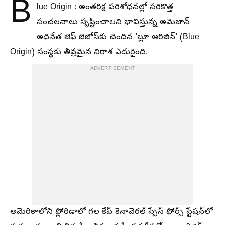
B
lue Origin : అంతరిక్ష పరిశోధనల్లో సరికొత్త
సంచలనాలు సృష్టించాలని భావిస్తున్న అమెజాన్
అధినేత జెఫ్ బెజోస్‌కు చెందిన 'బ్లూ ఆరిజిన్' (Blue
Origin) సంస్థకు తీవ్రమైన నిరాశ ఎదురైంది.
ADVERTISEMENT
అమెరికాలోని ఫ్లోరిడాలో గల కేప్ కెనావెరల్ స్పేస్ ఫోర్స్ స్టేషన్‌లో