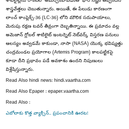
శాటిలైట్లను రాకెట్‌లో అమర్చకపోవడంతో భారీ నష్టం తప్పిందని
శాస్త్రవేత్తలు చెబుతున్నారు. అయితే, ఈ పేలుడు కారణంగా
లాంచ్ కాంప్లెక్స్-36 (LC-36) లోని మౌలిక సదుపాయాలు,
మెరుపు రక్షణ టవర్ తీవ్రంగా దెబ్బతిన్నాయి. ఈ ప్రమాదం వల్ల
అమెజాన్ గ్లోబల్ శాటిలైట్ ఇంటర్నెట్ నెట్‌వర్క్ విస్తరణ పనులు
ఆలస్యం అవ్వడమే కాకుండా, నాసా (NASA) యొక్క భవిష్యత్తు
చంద్రమండల ప్రయోగాల (Artemis Program) కాలపట్టికపై
కూడా దీని ప్రభావం పడే అవకాశం ఉందని నిపుణులు
విశ్లేషిస్తున్నారు.
Read Also hindi news: hindi.vaartha.com
Read Also Epaper : epaper.vaartha.com
Read Also :
ఎబోలాకు కొత్త వ్యాక్సిన్.. ప్రపంచానికి ఊరట!