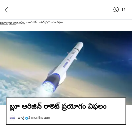
12
వార్త
బ్లూ ఆరిజిన్ రాకెట్ ప్రయోగం విఫలం
Home
/
News
/
/
బ్లూ ఆరిజిన్ రాకెట్ ప్రయోగం విఫలం
వార్త
2 months ago