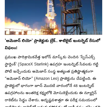
'అమెజాన్ లియో' ప్రాజెక్టుకు బ్రేక్.. శాటిలైట్ ఇంటర్నెట్ రేసులో
విఫలం!
ప్రముఖ పారిశ్రామికవేత్త ఇలోన్ మాస్క్‌కు చెందిన ‘స్పేస్ఎక్స్
స్టార్లింక్’ (SpaceX Starlink) ఉపగ్రహ ఇంటర్నెట్ సేవలకు గట్టి
పోటీ ఇచ్చేందుకు అమెజాన్ సంస్థ అత్యంత ప్రతిష్టాత్మకంగా
“అమెజాన్ లియో” (Amazon Leo) ప్రాజెక్టును చేపట్టింది. ఈ
ప్రాజెక్టులో భాగంగా జూన్ మొదటి వారంలోనే 48 ఇంటర్నెట్
ఉపగ్రహాలను అంతరిక్ష కక్ష్యలోకి మోసుకెళ్లేందుకు ఈ న్యూగ్లెన్
రాకెట్‌ను సిద్ధం చేశారు. అదృష్టవశాత్తూ ఈ పరీక్ష సమయంలో