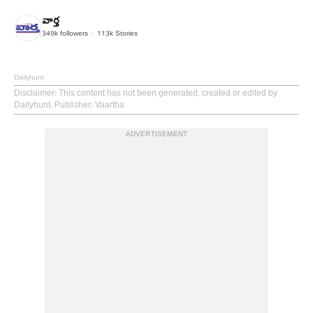
వార్త
349k
followers
113k
Stories
Dailyhunt
Disclaimer
: This content has not been generated, created or edited by
Dailyhunt. Publisher: Vaartha
ADVERTISEMENT