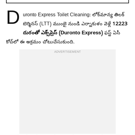
D
uronto Express Toilet Cleaning: లోక్‌మాన్య తిలక్‌
12223
టెర్మినస్‌ (LTT) ముంబై నుండి ఎర్నాకుళం వెళ్లే
దురంతో ఎక్స్‌ప్రెస్ (Duronto Express)
ఫస్ట్ ఏసీ
కోచ్‌లో ఈ అక్రమం చోటుచేసుకుంది.
ADVERTISEMENT