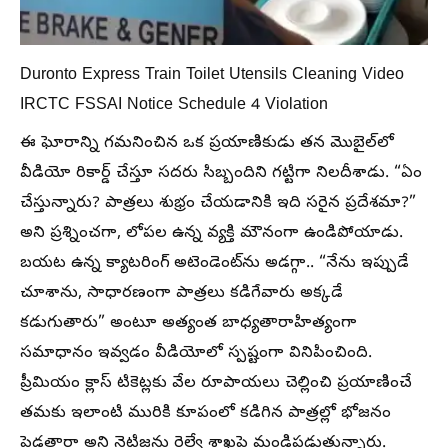
Duronto Express Train Toilet Utensils Cleaning Video
IRCTC FSSAI Notice Schedule 4 Violation
ఈ ఘోరాన్ని గమనించిన ఒక ప్రయాణికుడు తన మొబైల్‌లో
వీడియో రికార్డ్ చేస్తూ సదరు సిబ్బందిని గట్టిగా నిలదీశాడు. “ఏం
చేస్తున్నారు? పాత్రలు శుభ్రం చేయడానికి ఇది సరైన ప్రదేశమా?”
అని ప్రశ్నించగా, లోపల ఉన్న వ్యక్తి మౌనంగా ఉండిపోయాడు.
బయట ఉన్న క్యాటరింగ్ అటెండెంట్‌ను అడగ్గా.. “నేను ఇప్పుడే
చూశాను, సాధారణంగా పాత్రలు కడిగేవారు అక్కడే
కడుగుతారు” అంటూ అత్యంత బాధ్యతారాహిత్యంగా
సమాధానం ఇవ్వడం వీడియోలో స్పష్టంగా వినిపించింది.
ప్రీమియం క్లాస్ టికెట్లకు వేల రూపాయలు చెల్లించి ప్రయాణించే
తమకు ఇలాంటి మురికి కూపంలో కడిగిన పాత్రల్లో భోజనం
పెడతారా అని నెటిజన్లు రైల్వే శాఖపై మండిపడుతున్నారు.