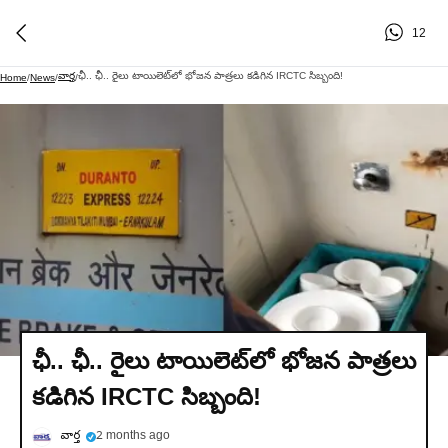
12
వార్త
ఛీ.. ఛీ.. రైలు టాయిలెట్‌లో భోజన పాత్రలు కడిగిన IRCTC సిబ్బంది!
Home
/
News
/
/
ఛీ.. ఛీ.. రైలు టాయిలెట్‌లో భోజన పాత్రలు
కడిగిన IRCTC సిబ్బంది!
వార్త
2 months ago