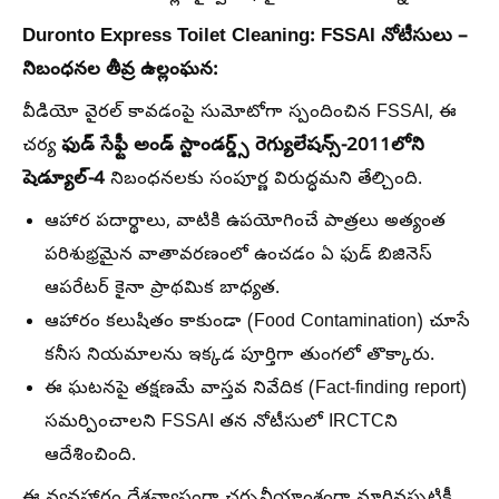
Duronto Express Toilet Cleaning:
FSSAI నోటీసులు –
నిబంధనల తీవ్ర ఉల్లంఘన:
వీడియో వైరల్ కావడంపై సుమోటోగా స్పందించిన FSSAI, ఈ
ఫుడ్ సేఫ్టీ అండ్ స్టాండర్డ్స్ రెగ్యులేషన్స్-2011లోని
చర్య
షెడ్యూల్-4
నిబంధనలకు సంపూర్ణ విరుద్ధమని తేల్చింది.
ఆహార పదార్థాలు, వాటికి ఉపయోగించే పాత్రలు అత్యంత
పరిశుభ్రమైన వాతావరణంలో ఉంచడం ఏ ఫుడ్ బిజినెస్
ఆపరేటర్ కైనా ప్రాథమిక బాధ్యత.
ఆహారం కలుషితం కాకుండా (Food Contamination) చూసే
కనీస నియమాలను ఇక్కడ పూర్తిగా తుంగలో తొక్కారు.
ఈ ఘటనపై తక్షణమే వాస్తవ నివేదిక (Fact-finding report)
సమర్పించాలని FSSAI తన నోటీసులో IRCTCని
ఆదేశించింది.
ఈ వ్యవహారం దేశవ్యాప్తంగా చర్చనీయాంశంగా మారినప్పటికీ,