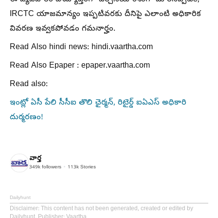
IRCTC యాజమాన్యం ఇప్పటివరకు దీనిపై ఎలాంటి అధికారిక
వివరణ ఇవ్వకపోవడం గమనార్హం.
Read Also hindi news: hindi.vaartha.com
Read Also Epaper : epaper.vaartha.com
Read also:
ఇంట్లో ఏసీ పేలి సీసీఐ తొలి ఛైర్మన్, రిటైర్డ్ ఐఏఎస్ అధికారి
దుర్మరణం!
వార్త
349k
followers
113k
Stories
Dailyhunt
Disclaimer
: This content has not been generated, created or edited by
Dailyhunt. Publisher: Vaartha