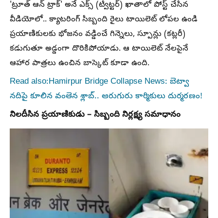
'ట్రూత్ ఆన్ ట్రాక్' అనే ఎక్స్ (ట్విట్టర్) ఖాతాలో పోస్ట్ చేసిన
వీడియోలో.. క్యాటరింగ్ సిబ్బంది రైలు టాయిలెట్ లోపల ఉండి
ప్రయాణికులకు భోజనం వడ్డించే గిన్నెలు, స్పూన్లు (కట్లరీ)
కడుగుతూ అడ్డంగా దొరికిపోయాడు. ఆ టాయిలెట్ నేలపైనే
ఆహార పాత్రలు ఉంచిన బాస్కెట్ కూడా ఉంది.
Read also:Hamirpur Bridge Collapse News: బెట్వా
నదిపై కూలిన వంతెన శ్లాబ్.. ఆరుగురు కార్మికులు దుర్మరణం!
నిలదీసిన ప్రయాణికుడు – సిబ్బంది నిర్లక్ష్య సమాధానం