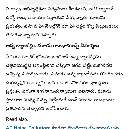
ఏ రాష్ట్ర అభివృద్ధికైనా పరిశ్రమలు కీలకమని, వాటి ద్వారానే
ఉద్యోగాలు, ఆదాయం వస్తాయని పేర్కొన్నారు. కూటమి
ప్రభుత్వం వచ్చిన 24 నెలల్లోనే రూ.24 లక్షల కోట్ల పెట్టుబడులు
తీసుకువచ్చామని చెప్పారు.
అన్న క్యాంటీన్లు, మూడు రాజధానులపై విమర్శలు
పేదలకు రూ.5కే భోజనం అందించే అన్న క్యాంటీన్లను
ఎత్తివేయొద్దని అసెంబ్లీలోనే చెప్పినా జగన్ పట్టించుకోలేదని
అచ్చెన్న విమర్శించారు. చివరకు అన్న క్యాంటీన్లను తొలగించడం
దురదృష్టకరమన్నారు. అమరావతి, పోలవరం ప్రాజెక్టులు
ప్రస్తుతం వేగంగా కొనసాగుతున్నాయని తెలిపారు. మూడు
ప్రాంతాల మధ్య చిచ్చు పెట్టేందుకే జగన్ మూడు రాజధానుల
ప్రతిపాదన తెచ్చారని ఆరోపించారు.
Read also:
AP Noise Pollution: ప్రార్థనా మందిరాల శబ్ద కాలుష్యంపై