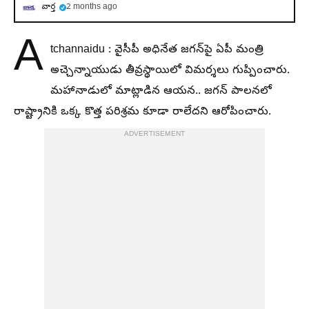
వార్త
2 months ago
A
tchannaidu : వైసీపీ అధినేత జగన్‌పై ఏపీ మంత్రి
అచ్చెన్నాయుడు తీవ్రస్థాయిలో విమర్శలు గుప్పించారు.
మహానాడులో మాట్లాడిన ఆయన.. జగన్ పాలనలో
రాష్ట్రానికి ఒక్క కొత్త పరిశ్రమ కూడా రాలేదని ఆరోపించారు.
ADVERTISEMENT