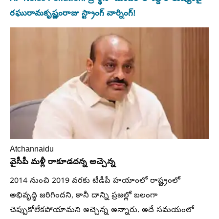
రఘురామకృష్ణంరాజు స్ట్రాంగ్ వార్నింగ్!
Atchannaidu
వైసీపీ మళ్లీ రాకూడదన్న అచ్చెన్న
2014 నుంచి 2019 వరకు టీడీపీ హయాంలో రాష్ట్రంలో
అభివృద్ధి జరిగిందని, కానీ దాన్ని ప్రజల్లో బలంగా
చెప్పుకోలేకపోయామని అచ్చెన్న అన్నారు. అదే సమయంలో