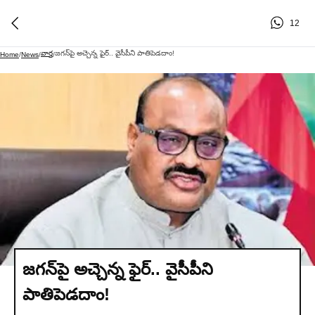
12
వార్త
జగన్‌పై అచ్చెన్న ఫైర్.. వైసీపీని పాతిపెడదాం!
Home
/
News
/
/
జగన్‌పై అచ్చెన్న ఫైర్.. వైసీపీని
పాతిపెడదాం!