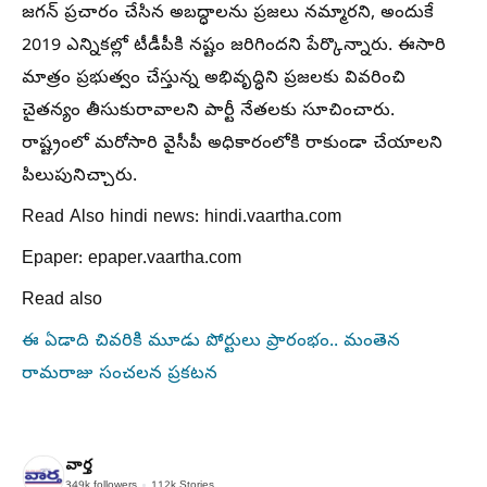
జగన్ ప్రచారం చేసిన అబద్ధాలను ప్రజలు నమ్మారని, అందుకే
2019 ఎన్నికల్లో టీడీపీకి నష్టం జరిగిందని పేర్కొన్నారు. ఈసారి
మాత్రం ప్రభుత్వం చేస్తున్న అభివృద్ధిని ప్రజలకు వివరించి
చైతన్యం తీసుకురావాలని పార్టీ నేతలకు సూచించారు.
రాష్ట్రంలో మరోసారి వైసీపీ అధికారంలోకి రాకుండా చేయాలని
పిలుపునిచ్చారు.
Read Also hindi news: hindi.vaartha.com
Epaper: epaper.vaartha.com
Read also
ఈ ఏడాది చివరికి మూడు పోర్టులు ప్రారంభం.. మంతెన
రామరాజు సంచలన ప్రకటన
వార్త
349k
followers
112k
Stories