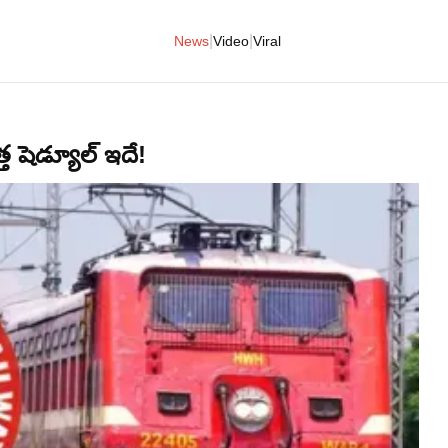
|
|
News
Video
Viral
్త షెడ్యూల్ ఇదే!