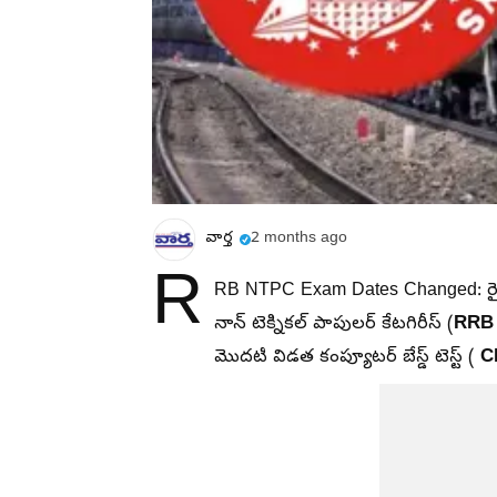
వార్త
2 months ago
R
RB NTPC Exam Dates Changed: రైల్వే 
RRB
నాన్‌ టెక్నికల్‌ పాపులర్‌ కేటగిరీస్‌ (
C
మొదటి విడత కంప్యూటర్ బేస్డ్ టెస్ట్ (