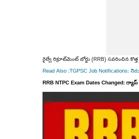
రైల్వే రిక్రూట్‌మెంట్ బోర్డు (RRB) సవరించిన కొత
Read Also :TGPSC Job Notifications: నిరుద్య
RRB NTPC Exam Dates Changed: గ్యాప్ ల