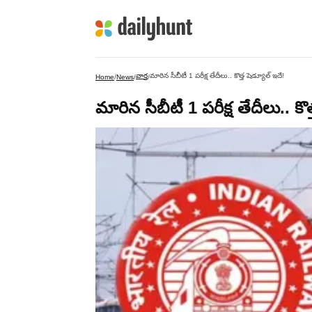
వార్త
మారిన సీబీటీ 1 పరీక్ష తేదీలు.. కొత్త షెడ్యూల్ ఇదే!
Home
/
News
/
/
మారిన సీబీటీ 1 పరీక్ష తేదీలు.. కొత