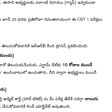
ూ.. ఈసారి అభ్యర్థులకు ఎలాంటి విరామం (గ్యాప్) ఇవ్వకుండా
చి జూన్ 20 వరకు
ప్రతిరోజూ నిరంతరాయంగా ఈ CBT 1 పరీక్షలు
ుసుకోవడానికి ఆర్‌ఆర్‌బీ కింది ప్రాసెస్ ప్రకటించింది:
ల ముందు)
10 రోజుల ముందే
చారో తెలుసుకునేందుకు, ఎగ్జామ్ డేట్‌కు
పులను’ అందుబాటులో ఉంచుతారు. దీని ద్వారా అభ్యర్థులు ముందే
ందు)
నాలుగు
డ్మిట్ కార్డ్ (హాల్ టికెట్) ను మీ పరీక్ష తేదీకి సరిగ్గా
డ్ చేసుకోవడానికి లింక్ యాక్టివేట్ అవుతుంది.