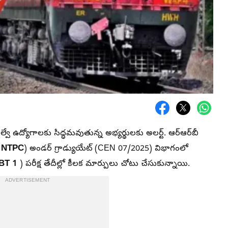
ఉద్యోగాలకు సిద్ధమవుతున్న అభ్యర్థులకు అలర్ట్. ఆర్‌ఆర్‌బీ
 NTPC
) అండర్ గ్రాడ్యుయేట్ (CEN 07/2025) విభాగంలో
BT 1
) పరీక్ష తేదీల్లో కీలక మార్పులు చోటు చేసుకున్నాయి.
ADVERTISEMENT