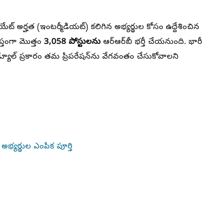
యేట్ అర్హత (ఇంటర్మీడియట్) కలిగిన అభ్యర్థుల కోసం ఉద్దేశించిన
3,058 పోస్టులను
ప్తంగా మొత్తం
ఆర్‌ఆర్‌బీ భర్తీ చేయనుంది. భారీ
డ్యూల్ ప్రకారం తమ ప్రిపరేషన్‌ను వేగవంతం చేసుకోవాలని
అభ్యర్థుల ఎంపిక పూర్తి