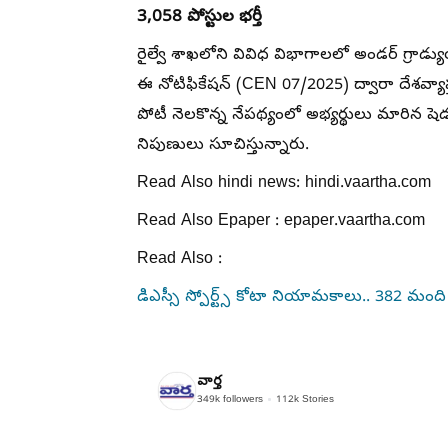
3,058 పోస్టుల భర్తీ
రైల్వే శాఖలోని వివిధ విభాగాలలో అండర్ గ్రాడ్యు
ఈ నోటిఫికేషన్‌ (CEN 07/2025) ద్వారా దేశవ్యా
పోటీ నెలకొన్న నేపథ్యంలో అభ్యర్థులు మారిన షె
నిపుణులు సూచిస్తున్నారు.
Read Also hindi news: hindi.vaartha.com
Read Also Epaper : epaper.vaartha.com
Read Also :
డిఎస్సీ స్పోర్ట్స్ కోటా నియామకాలు.. 382 మంది 
వార్త
349k
followers
112k
Stories