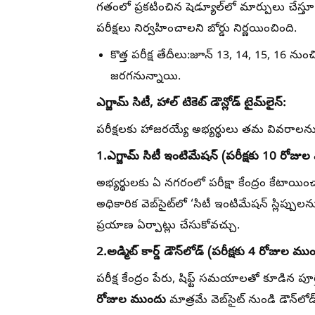
గతంలో ప్రకటించిన షెడ్యూల్‌లో మార్పులు చేస్త
పరీక్షలు నిర్వహించాలని బోర్డు నిర్ణయించింది.
కొత్త పరీక్ష తేదీలు:
జూన్‌ 13, 14, 15, 16 నుం
జరగనున్నాయి.
ఎగ్జామ్ సిటీ, హాల్ టికెట్ డౌన్లోడ్ టైమ్‌లైన్:
పరీక్షలకు హాజరయ్యే అభ్యర్థులు తమ వివరాలను తెల
1.ఎగ్జామ్ సిటీ ఇంటిమేషన్ (పరీక్షకు 10 రోజు
అభ్యర్థులకు ఏ నగరంలో పరీక్షా కేంద్రం కేటాయిం
అధికారిక వెబ్‌సైట్‌లో ‘సిటీ ఇంటిమేషన్‌ స్లిప్
ప్రయాణ ఏర్పాట్లు చేసుకోవచ్చు.
2.అడ్మిట్ కార్డ్ డౌన్‌లోడ్ (పరీక్షకు 4 రోజుల ము
పరీక్ష కేంద్రం పేరు, షిఫ్ట్ సమయాలతో కూడిన పూర్తి అ
రోజుల ముందు
మాత్రమే వెబ్‌సైట్ నుండి డౌన్‌లో