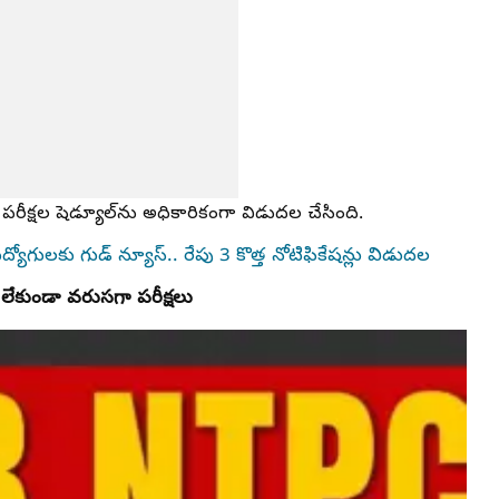
్త పరీక్షల షెడ్యూల్‌ను అధికారికంగా విడుదల చేసింది.
ోగులకు గుడ్ న్యూస్.. రేపు 3 కొత్త నోటిఫికేషన్లు విడుదల
ేకుండా వరుసగా పరీక్షలు