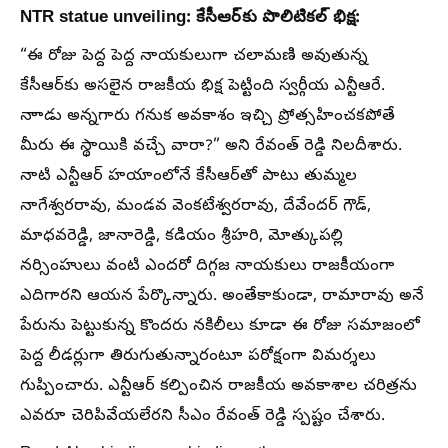
NTR statue unveiling: కేసీఆర్‌కు పొలిటికల్ భిక్ష:
“ఈ రోజు పెద్ద పెద్ద నాయకులుగా చలామణి అవుతున్న
కేసీఆర్‌కు అసలైన రాజకీయ భిక్ష పెట్టింది స్వర్గీయ ఎన్టీఆరే.
నాాడు అన్నగారు గనుక అవకాశం ఇచ్చి ప్రోత్సహించకపోతే
మీరు ఈ స్థాయికి వచ్చే వారా?” అని రేవంత్ రెడ్డి నిలదీశారు.
నాటి ఎన్టీఆర్ హయాంలోనే కేసీఆర్‌తో పాటు తుమ్మల
నాగేశ్వరరావు, మండవ వెంకటేశ్వరరావు, దేవేందర్ గౌడ్,
మాధవరెడ్డి, జానారెడ్డి, కడియం శ్రీహరి, మోత్కుపల్లి
నర్సింహులు వంటి ఎందరో దిగ్గజ నాయకులు రాజకీయంగా
ఎదిగారని ఆయన పేర్కొన్నారు. అంతేకాకుండా, రామారావు అనే
పేరును పెట్టుకున్న కొందరు నకిలీలు కూడా ఈ రోజు సమాజంలో
పెద్ద లీడర్లుగా తిరుగుతున్నారంటూ పరోక్షంగా విమర్శలు
గుప్పించారు. ఎన్టీఆర్ కల్పించిన రాజకీయ అవకాశాల చరిత్రను
ఎవరూ చెరిపివేయలేరని సీఎం రేవంత్ రెడ్డి స్పష్టం చేశారు.