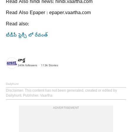
Read Also hindi news: hindi.vaartha.com
Read Also Epaper : epaper.vaartha.com
Read also:
టీడీపీ ప్లెక్సీ లో రేవంత్
వార్త
349k
followers
113k
Stories
Dailyhunt
Disclaimer
: This content has not been generated, created or edited by
Dailyhunt. Publisher: Vaartha
ADVERTISEMENT