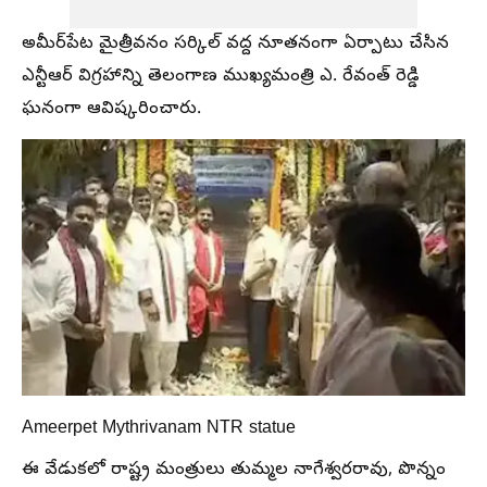
అమీర్‌పేట మైత్రీవనం సర్కిల్ వద్ద నూతనంగా ఏర్పాటు చేసిన
ఎన్టీఆర్ విగ్రహాన్ని తెలంగాణ ముఖ్యమంత్రి ఎ. రేవంత్ రెడ్డి
ఘనంగా ఆవిష్కరించారు.
Ameerpet Mythrivanam NTR statue
ఈ వేడుకలో రాష్ట్ర మంత్రులు తుమ్మల నాగేశ్వరరావు, పొన్నం