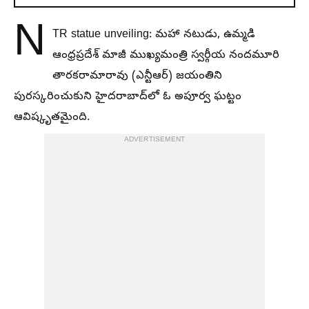
N
TR statue unveiling: మహా నటుడు, ఉమ్మడి
ఆంధ్రప్రదేశ్ మాజీ ముఖ్యమంత్రి స్వర్గీయ నందమూరి
తారకరామారావు (ఎన్టీఆర్) జయంతిని
పురస్కరించుకుని హైదరాబాద్‌లో ఓ అపూర్వ ఘట్టం
ఆవిష్కృతమైంది.
ADVERTISEMENT