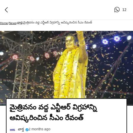
12
వార్త
మైత్రివనం వద్ద ఎన్టీఆర్ విగ్రహాన్ని ఆవిష్కరించిన సీఎం రేవంత్
Home
/
News
/
/
మైత్రివనం వద్ద ఎన్టీఆర్ విగ్రహాన్ని
ఆవిష్కరించిన సీఎం రేవంత్
వార్త
2 months ago