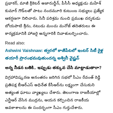
ప్రభాకర్, మాజీ క్రికెటర్ అజారుద్దీన్, పీసీసీ అధ్యక్షుడు మహేశ్
కుమార్ గౌడ్‌లతో పాటు నందమూరి కుటుంబ సభ్యులు ప్రత్యేక
ఆకర్షణగా నిలిచారు. సినీ పరిశ్రమ నుంచి ప్రముఖ దర్శకుడు
బోయపాటి శ్రీను, నటుడు మంచు మనోజ్ తదితరులు ఈ
కార్యక్రమానికి హాజరై అన్నగారికి నివాళులర్పించారు.
Read also:
Ashwini Vaishnaw: త్వరలో కాజీపేటలో ఇంటర్ సిటీ రైళ్ల
తయారీ ప్రారంభమవుతుందన్న అశ్వినీ వైష్ణవ్
అన్న నీడన బతికి.. ఇప్పుడు తక్కువ చేసి మాట్లాడుతారా?
విగ్రహావిష్కరణ అనంతరం జరిగిన సభలో సీఎం రేవంత్ రెడ్డి
ప్రతిపక్ష బీఆర్ఎస్ అధినేత కేసీఆర్‌ను లక్ష్యంగా చేసుకుని
అత్యంత ఘాటు వ్యాఖ్యలు చేశారు. తెలంగాణ రాజకీయాల్లో
ఎన్టీఆర్ వేసిన ముద్రను, ఆయన కల్పించిన రాజకీయ
అవకాశాలను ఈ సందర్భంగా సీఎం గుర్తుచేశారు.