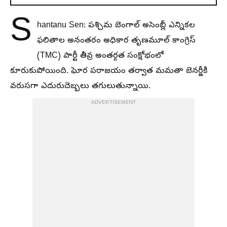
S
hantanu Sen: పశ్చిమ బెంగాల్ అసెంబ్లీ ఎన్నికల
ఫలితాల అనంతరం అధికార తృణమూల్ కాంగ్రెస్
(TMC) పార్టీ తీవ్ర అంతర్గత సంక్షోభంలో
కూరుకుపోయింది. ఘోర పరాజయం తర్వాత మమతా బెనర్జీకి
వరుసగా ఎదురుదెబ్బలు తగులుతున్నాయి.
ADVERTISEMENT