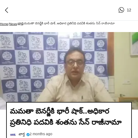
12
వార్త
మమతా బెనర్జీకి భారీ షాక్..అధికార ప్రతినిధి పదవికి శంతను సేన్ రాజీనామా
Home
/
News
/
/
మమతా బెనర్జీకి భారీ షాక్..అధికార
ప్రతినిధి పదవికి శంతను సేన్ రాజీనామా
వార్త
2 months ago