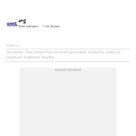
వార్త
349k
followers
112k
Stories
Dailyhunt
Disclaimer
: This content has not been generated, created or edited by
Dailyhunt. Publisher: Vaartha
ADVERTISEMENT