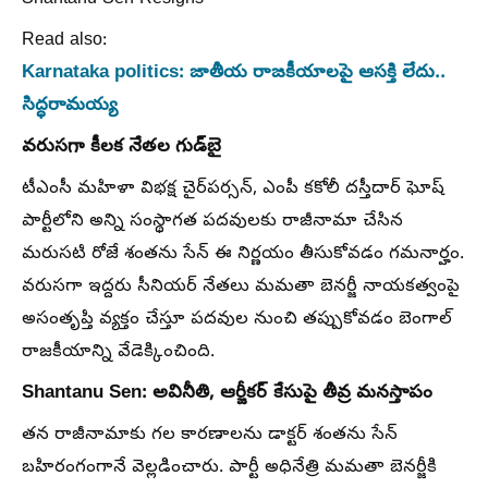
Read also:
Karnataka politics: జాతీయ రాజకీయాలపై ఆసక్తి లేదు..
సిద్ధరామయ్య
వరుసగా కీలక నేతల గుడ్‌బై
టీఎంసీ మహిళా విభక్ష చైర్‌పర్సన్, ఎంపీ కకోలీ దస్తీదార్ ఘోష్
పార్టీలోని అన్ని సంస్థాగత పదవులకు రాజీనామా చేసిన
మరుసటి రోజే శంతను సేన్ ఈ నిర్ణయం తీసుకోవడం గమనార్హం.
వరుసగా ఇద్దరు సీనియర్ నేతలు మమతా బెనర్జీ నాయకత్వంపై
అసంతృప్తి వ్యక్తం చేస్తూ పదవుల నుంచి తప్పుకోవడం బెంగాల్
రాజకీయాన్ని వేడెక్కించింది.
Shantanu Sen: అవినీతి, ఆర్జీకర్ కేసుపై తీవ్ర మనస్తాపం
తన రాజీనామాకు గల కారణాలను డాక్టర్ శంతను సేన్
బహిరంగంగానే వెల్లడించారు. పార్టీ అధినేత్రి మమతా బెనర్జీకి