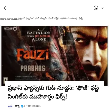
12
వార్త
ప్రభాస్ ఫ్యాన్స్‌కు గుడ్ న్యూస్: 'ఫౌజీ' ఫస్ట్ సింగిల్‌కు ముహూర్తం ఫిక్స్!
Home
/
News
/
/
ప్రభాస్ ఫ్యాన్స్‌కు గుడ్ న్యూస్: 'ఫౌజీ' ఫస్ట్
సింగిల్‌కు ముహూర్తం ఫిక్స్!
వార్త
3 months ago