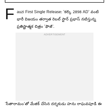
F
auzi First Single Release: 'కల్కి 2898 AD' వంటి
భారీ విజయం తర్వాత రెబల్ స్టార్ ప్రభాస్ నటిస్తున్న
ప్రతిష్టాత్మక చిత్రం 'ఫౌజీ'.
ADVERTISEMENT
'సీతారామం'తో మేజిక్ చేసిన దర్శకుడు హను రాఘవపూడి ఈ