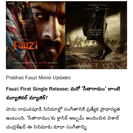
Prabhas Fauzi Movie Updates
Fauzi First Single Release: మరో 'సీతారామం' లాంటి
మ్యూజికల్ మ్యాజిక్?
హను రాఘవపూడి సినిమాల్లో సంగీతానికి ప్రత్యేక ప్రాధాన్యత
ఉంటుంది. 'సీతారామం'కు క్లాసిక్ ఆల్బమ్ అందించిన విశాల్
చంద్రశేఖర్ ఈ సినిమాకు కూడా సంగీతాన్ని