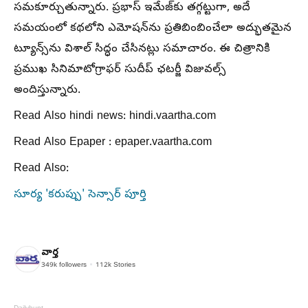
సమకూర్చుతున్నారు. ప్రభాస్ ఇమేజ్‌కు తగ్గట్టుగా, అదే
సమయంలో కథలోని ఎమోషన్‌ను ప్రతిబింబించేలా అద్భుతమైన
ట్యూన్స్‌ను విశాల్ సిద్ధం చేసినట్లు సమాచారం. ఈ చిత్రానికి
ప్రముఖ సినిమాటోగ్రాఫర్ సుదీప్ ఛటర్జీ విజువల్స్
అందిస్తున్నారు.
Read Also hindi news: hindi.vaartha.com
Read Also Epaper : epaper.vaartha.com
Read Also:
సూర్య 'కరుప్పు' సెన్సార్ పూర్తి
వార్త
349k
followers
112k
Stories