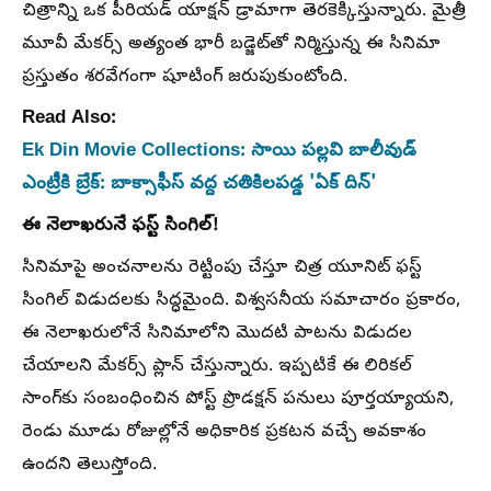
చిత్రాన్ని ఒక పీరియడ్ యాక్షన్ డ్రామాగా తెరకెక్కిస్తున్నారు. మైత్రీ
మూవీ మేకర్స్ అత్యంత భారీ బడ్జెట్‌తో నిర్మిస్తున్న ఈ సినిమా
ప్రస్తుతం శరవేగంగా షూటింగ్ జరుపుకుంటోంది.
Read Also:
Ek Din Movie Collections: సాయి పల్లవి బాలీవుడ్
ఎంట్రీకి బ్రేక్: బాక్సాఫీస్ వద్ద చతికిలపడ్డ 'ఏక్ దిన్'
ఈ నెలాఖరునే ఫస్ట్ సింగిల్!
సినిమాపై అంచనాలను రెట్టింపు చేస్తూ చిత్ర యూనిట్ ఫస్ట్
సింగిల్ విడుదలకు సిద్ధమైంది. విశ్వసనీయ సమాచారం ప్రకారం,
ఈ నెలాఖరులోనే సినిమాలోని మొదటి పాటను విడుదల
చేయాలని మేకర్స్ ప్లాన్ చేస్తున్నారు. ఇప్పటికే ఈ లిరికల్
సాంగ్‌కు సంబంధించిన పోస్ట్ ప్రొడక్షన్ పనులు పూర్తయ్యాయని,
రెండు మూడు రోజుల్లోనే అధికారిక ప్రకటన వచ్చే అవకాశం
ఉందని తెలుస్తోంది.