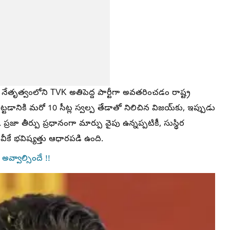
ేతృత్వంలోని TVK అతిపెద్ద పార్టీగా అవతరించడం రాష్ట్ర
ానికి మరో 10 సీట్ల స్వల్ప తేడాతో నిలిచిన విజయ్‌కు, ఇప్పుడు
్రజా తీర్పు ప్రధానంగా మార్పు వైపు ఉన్నప్పటికీ, సుస్థిర
ీవీకే భవిష్యత్తు ఆధారపడి ఉంది.
అవ్వాల్సిందే !!