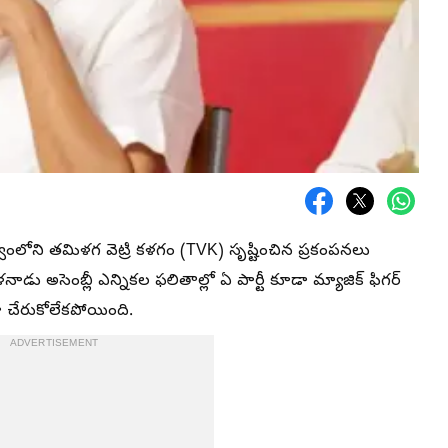
ంలోని తమిళగ వెట్రి కళగం (TVK) సృష్టించిన ప్రకంపనలు
డు అసెంబ్లీ ఎన్నికల ఫలితాల్లో ఏ పార్టీ కూడా మ్యాజిక్ ఫిగర్
చేరుకోలేకపోయింది.
ADVERTISEMENT