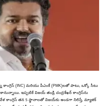
కున్న కాంగ్రెస్ (INC) మరియు పీఎంకే (PMK)లతో పాటు, ఒక్కో సీటు
కానున్నాయి. ఇప్పటికే విజయ్ తండ్రి చంద్రశేఖర్ కాంగ్రెస్‌ను
 కాంగ్రెస్ తన 5 స్థానాలతో విజయ్‌కు అండగా నిలిస్తే, మ్యాజిక్