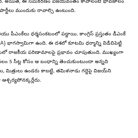
ది. అయితే, ఈ సమీకరణం విజయవంతం కావాలంటే భావజాలం
ఈ పార్టీలు ముందుకు రావాల్సి ఉంటుంది.
 పీఎంకేలు ధర్మసంకటంలో పడ్డాయి. కాంగ్రెస్ ప్రస్తుతం డీఎంకే
 భాగస్వామిగా ఉంది. ఈ దశలో కూటమి ధర్మాన్ని విడిచిపెట్టి
ిలో రాజకీయ పరిణామాలపై ప్రభావం చూపుతుంది. ముఖ్యంగా
ేవలం 5 సీట్ల కోసం ఆ బంధాన్ని తెంచుకుంటుందా అన్నది
ులు, మిత్రులు ఉండరు కాబట్టి, తమిళనాడు గద్దెపై విజయ్‌ని
 ఆశ్చర్యపోనక్కర్లేదు.