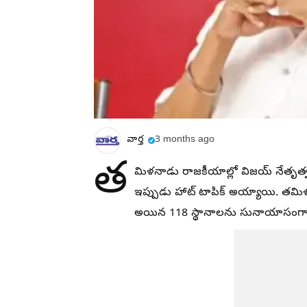
వార్త
3 months ago
త
మిళనాడు రాజకీయాల్లో విజయ్ నేతృత్వ
ఇప్పుడు హాట్ టాపిక్ అయ్యాయి. తమిళనా
అయిన 118 స్థానాలను సునాయాసంగా 