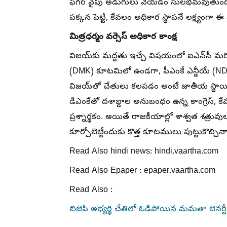
ఫిగర్ వైపు అడుగులు వేయడం సులభమవుతుం
పక్కన పెట్టి, కేవలం అధికార స్థాపనే లక్ష్యంగా 
మిత్రధర్మం వర్సెస్ అధికార కాంక్ష
విజయ్‌కు మద్దతు ఇచ్చే విషయంలో ఐఎన్‌సీ మరియు
(DMK) కూటమిలో ఉండగా, పీఎంకే ఎన్డీయే (NDA)
విజయ్‌తో చేతులు కలపడం అంటే జాతీయ స్థాయ
డీఎంకేతో దశాబ్దాల అనుబంధం ఉన్న కాంగ్రెస్, క
ప్రశ్నార్థకం. అయితే రాజకీయాల్లో శాశ్వత శత్రువ
కూర్చోబెట్టేందుకు కొత్త కూటములు పుట్టుకొచ్చినా
Read Also hindi news: hindi.vaartha.com
Read Also Epaper : epaper.vaartha.com
Read Also :
బిజెపి అభ్యర్థి చేతిలో ఓడిపోయిన మమతా బెనర్జీ