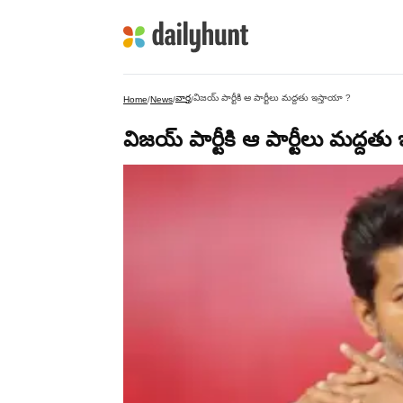
వార్త
విజయ్ పార్టీకి ఆ పార్టీలు మద్దతు ఇస్తాయా ?
Home
/
News
/
/
విజయ్ పార్టీకి ఆ పార్టీలు మద్దతు