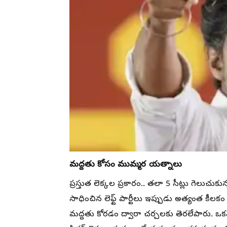
మద్దతు కోసం ముమ్మర యత్నాలు
ప్రస్తుత లెక్కల ప్రకారం.. తలా 5 సీట్లు గెలుచు
సాధించిన లెఫ్ట్ పార్టీలు ఇప్పుడు అత్యంత కీలకం 
మద్దతు కోరడం ద్వారా చర్చలకు తెరలేపారు. ఒకవేళ