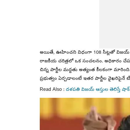
అయితే, ఊహించని విధంగా 108 సీట్లతో విజయ్ న
రాజకీయ చరిత్రలో ఒక సంచలనం. అధికారం చేపట్టడ
చిన్న పార్టీల మద్దతు అత్యంత కీలకంగా మారింది. ప
ప్రభుత్వం ఏర్పడాలంటే ఇతర పార్టీల వైఖరిపైనే ట
Read Also :
దళపతి విజయ్ ఆస్తుల తెలిస్తే షాక్ 