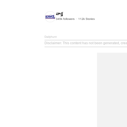
వార్త
349k
followers
112k
Stories
Dailyhunt
Disclaimer
: This content has not been generated, crea