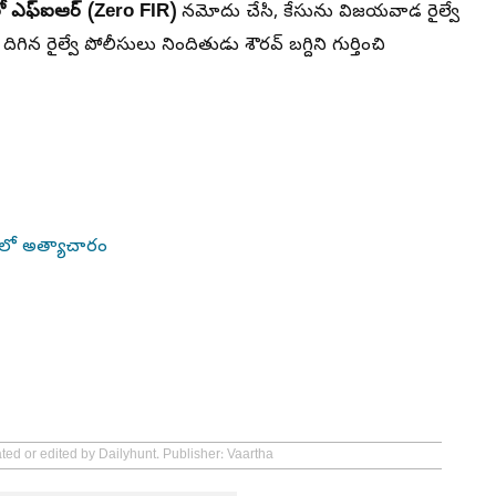
రో ఎఫ్ఐఆర్ (Zero FIR)
నమోదు చేసి, కేసును విజయవాడ రైల్వే
న రైల్వే పోలీసులు నిందితుడు శౌరవ్‌ బగ్దిని గుర్తించి
ోగీలో అత్యాచారం
ted or edited by Dailyhunt. Publisher: Vaartha