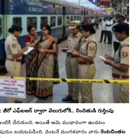
s:
జీరో ఎఫ్ఐఆర్ ద్వారా వెలుగులోకి.. నిందితుడి గుర్తింపు
ంటికి చేరుకుంది. అయితే ఆమె ముభావంగా ఉండటం
రెంటచింతల
ు విషయం బయటపడింది. వెంటనే మంగళవారం వారు