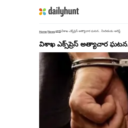
వార్త
విశాఖ ఎక్స్‌ప్రెస్ అత్యాచార ఘటన.. నిందితుడు అరెస్ట్
Home
/
News
/
/
విశాఖ ఎక్స్‌ప్రెస్ అత్యాచార ఘటన.