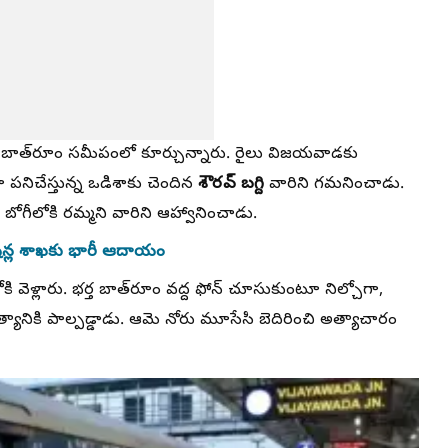
ు బాత్‌రూం సమీపంలో కూర్చున్నారు. రైలు విజయవాడకు
శౌరవ్‌ బగ్ది
పనిచేస్తున్న ఒడిశాకు చెందిన
వారిని గమనించాడు.
 బోగీలోకి రమ్మని వారిని ఆహ్వానించాడు.
రేషన్ల శాఖకు భారీ ఆదాయం
వెళ్లారు. భర్త బాత్‌రూం వద్ద ఫోన్ చూసుకుంటూ నిల్చోగా,
యానికి పాల్పడ్డాడు. ఆమె నోరు మూసేసి బెదిరించి అత్యాచారం