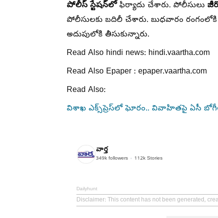
పోలీస్ స్టేషన్‌లో
జీ
ఫిర్యాదు చేశారు. పోలీసులు
పోలీసులకు బదిలీ చేశారు. బుధవారం రంగంలోకి దిగి
అదుపులోకి తీసుకున్నారు.
Read Also hindi news: hindi.vaartha.com
Read Also Epaper : epaper.vaartha.com
Read Also:
విశాఖ ఎక్స్‌ప్రెస్‌లో ఘోరం.. వివాహితపై ఏసీ బ
వార్త
349k
followers
112k
Stories
Dailyhunt
Disclaimer
: This content has not been generated, crea