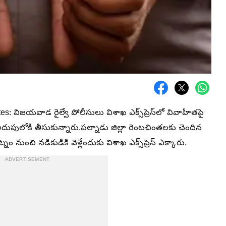
: విజయవాడ రైల్వే పోలీసులు విశాఖ ఎక్స్‌ప్రెస్‌లో వివాహితపై
అదుపులోకి తీసుకున్నారు.పల్నాడు జిల్లా రెంటచింతలకు చెందిన
ుంచి నడికుడికి వెళ్లేందుకు విశాఖ ఎక్స్‌ప్రెస్‌ ఎక్కారు.
ADVERTISEMENT