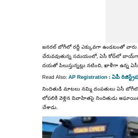
జనరల్ బోగీలో రద్దీ ఎక్కువగా ఉండటంతో వార
చేరువవుతున్న సమయంలో, ఏసీ కోచ్‌లో బాయ్‌గా 
దయతో పిలుస్తున్నట్లు నటించి, ఖాళీగా ఉన్న ఏసీ
AP Registration : ఏపీ రిజిస్ట్
Read Also:
నిందితుడి మాటలు నమ్మి దంపతులు ఏసీ బోగీలోకి 
లోపలికి వెళ్లిన వివాహితపై నిందితుడు అఘాయిత్
చేశాడు.