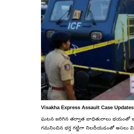
Visakha Express Assault Case Update
ఘటన జరిగిన తర్వాత బాధితురాలు భయంతో ఇ
గమనించిన భర్త గట్టిగా నిలదీయడంతో అసల