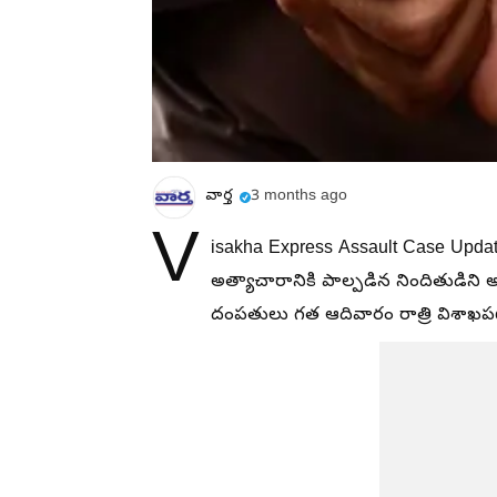
వార్త
3 months ago
V
isakha Express Assault Case Updates
అత్యాచారానికి పాల్పడిన నిందితుడిని 
దంపతులు గత ఆదివారం రాత్రి విశాఖపట్నం న