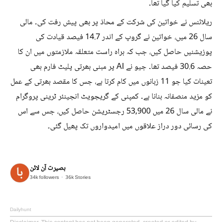
بھی تسلیم کیا گیا تھا۔
ریلائنس نے خواتین کی شرکت کے محاذ پر بھی پیش رفت کی۔ مالی
سال 26 میں، خواتین نے گروپ کے اندر 14.7 فیصد قیادت کی
پوزیشنیں حاصل کیں، جب کہ براہ راست متعلقہ ملازمتوں میں ان کا
حصہ 30.6 فیصد تھا۔ جیو نے AI پر مبنی بھرتی پلیٹ فارم بھی
تعینات کیا جو 11 زبانوں میں کام کرتا ہے، جس کا مقصد بھرتی کے عمل
کو مزید منصفانہ بنانا ہے۔ کمپنی کے گریجویٹ انجینئر ٹرینی پروگرام
نے مالی سال 26 میں 53,900 رجسٹریشن حاصل کیں، جس سے اس
کی رسائی دور دراز علاقوں میں امیدواروں تک پھیل گئی۔
بصیرت آن لائن
34k
followers
36k
Stories
Dailyhunt