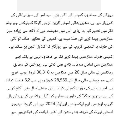
روزگار کے محاذ پر، کمپنی کی اگلی بڑی امید اس کے سبز توانائی کے
کاروبار میں ہے۔ دھیروبھائی امبانی گرین انرجی گیگا کمپلیکس جو جام
نگر میں تعمیر کیا جا رہا ہے اس میں معیشت میں 2 لاکھ سے زیادہ سبز
ملازمتیں پیدا کرنے کی صلاحیت ہے۔ کمپنی کے مطابق، صاف توانائی
کی طرف یہ تبدیلی گروپ کے لیے روزگار کا اگلا بڑا انجن بن سکتا ہے۔
کمپنی صرف ملازمتیں پیدا کرنے تک ہی محدود نہیں ہے بلکہ اپنے
ملازمین میں نمایاں سرمایہ کاری بھی کرتی ہے۔ رپورٹس کے مطابق،
ریلائنس نے مالی سال 26 میں ملازمین پر 30,318 کروڑ روپے خرچ
کیے، جو پچھلے مالی سال کے 28,559 کروڑ روپے سے 6.2 فیصد زیادہ
ہے۔ اس عرصے کے دوران کمپنی کو مسلسل چھٹے سال بھی "کام کرنے
کے لیے بہترین جگہ” کے طور پر تسلیم کیا گیا۔ ریلائنس کو برینڈن ہال
گروپ ایچ سی ایم ایکسیلنس ایوارڈز 2024 میں اور گریٹ مینیجر
انسٹی ٹیوٹ کے ذریعہ ہندوستان کی اعلیٰ قیادت کی فیکٹریوں میں