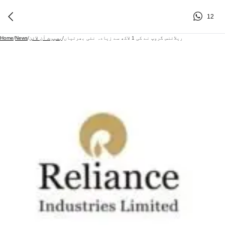
12
ریلائنس گروپ نے کی 1 لاکھ سے زیادہ نئی بھرتیاں
/
بصیرت آن لائن
/
News
/
Home