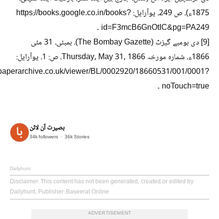
1875ء)، ص 249، یوآرایل: https://books.google.co.in/books?
id=F3mcB6GnOtIC&pg=PA249 ۔
[9] دی بومبے گیزٹ (The Bombay Gazette)، بمبئی، 31 مئی
1866ء، شمارہ مورخہ Thursday, May 31, 1866، ص: 1، یوآرایل:
spaperarchive.co.uk/viewer/BL/0002920/18660531/001/0001?
noTouch=true ۔
بصیرت آن لائن
34k
followers
36k
Stories
Dailyhunt
Disclaimer
: This content has not been generated, created or edited by
Dailyhunt. Publisher: Baseerat Online
ADVERTISEMENT