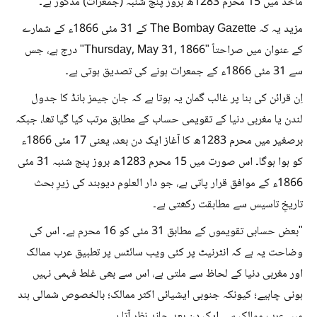
مآخذ میں 15 محرم 1283ھ بروز پنج شنبہ (جمعرات) مذکور ہے۔
مزید یہ کہ The Bombay Gazette کے 31 مئی 1866ء کے شمارے
کے عنوان میں صراحتاً "Thursday, May 31, 1866" درج ہے، جس
سے 31 مئی 1866ء کے جمعرات ہونے کی تصدیق ہوتی ہے۔
اِن قرائن کی بنا پر غالب گمان یہ ہوتا ہے کہ جان جیمز بانڈ کا جدول
لندن یا مغربی دنیا کے تقویمی حساب کے مطابق مرتب کیا گیا تھا، جبکہ
برصغیر میں محرم 1283ھ کا آغاز ایک دن بعد، یعنی 17 مئی 1866ء
کو ہوا ہوگا۔ اس صورت میں 15 محرم 1283ھ بروز پنج شنبہ 31 مئی
1866ء کے موافق قرار پاتی ہے، جو دار العلوم دیوبند کی زیرِ بحث
تاریخِ تاسیس سے مطابقت رکھتی ہے۔
"بعض حسابی تقویموں کے مطابق 31 مئی کو 16 محرم ہے۔ اس کی
وضاحت یہ ہے کہ انٹرنیٹ پر کئی ویب سائٹس پر تطبیق عرب ممالک
اور مغربی دنیا کے لحاظ سے ملتی ہے، اس سے بھی غلط فہمی نہیں
ہونی چاہیے؛ کیونکہ جنوبی ایشیائی اکثر ممالک؛ بالخصوص شمالی ہند
میں عرب ممالک سے ایک دن بعد چاند نظر آتا ہے۔