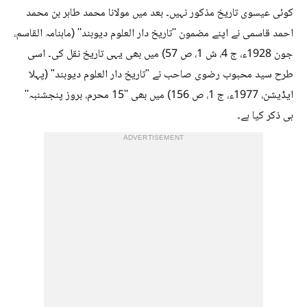
کوئی عیسوی تاریخ مذکور نہیں۔ بعد میں مولانا محمد طاہر بن محمد
احمد قاسمی نے اپنے مضمون ''تاریخ دار العلوم دیوبند'' (ماہنامہ القاسم،
جون 1928ء، ج 4، ش 1، ص 57) میں بھی یہی تاریخ نقل کی۔ اسی
طرح سید محبوب رضوی صاحب نے "تاریخ دار العلوم دیوبند" (پہلا
ایڈیشن، 1977ء، ج 1، ص 156) میں بھی ''15 محرم، بروز پنجشنبہ''
ہی ذکر کیا ہے۔
ADVERTISEMENT