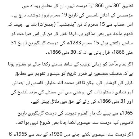
تطبیق ''30 مئی 1866ء'' درست نہیں۔ ان کے مطابق روداد میں
مؤسسین کے اعلانِ تاسیس کی تاریخ 19 محرم بروز دوشنبہ درج ہے۔
اس حساب سے 15 محرم کا دن ''پنجشنبہ'' (جمعرات) بنتا ہے، جیسا کہ
قدیم مآخذ میں بھی مذکور ہے۔ لہٰذا ہفتے کے دن کی اس صراحت کو
سامنے رکھتے ہوئے 15 محرم 1283ھ کی درست گریگورین تاریخ 31
مئی 1866ء قرار پاتی ہے، نہ کہ 30 مئی 1866ء۔
اگر تمام مآخذ کو زمانی ترتیب کے ساتھ سامنے رکھا جائے تو معلوم ہوتا
ہے کہ مختلف مصنفین نے قمری تاریخ کو عیسوی تقویم سے مطابق
کرنے کی کوشش کی، لیکن ڈاکٹر محمد اللہ خلیلی قاسمی نے ابتدائی
اور بنیادی دستاویزات کی روشنی میں اس مسئلے کی مزید تنقیح کی
اور 31 مئی 1866ء کی رائے کے حق میں دلائل پیش کیے۔
1965ء سے پہلے تک دار العلوم دیوبند کی درست گریگوری تاریخِ
تاسیس کیا، درست سنہ عیسوی لکھا جانا بھی شروع نہیں ہوا تھا۔
اگر درست سنہ عیسوی لکھے جانے میں 1930ء کے بعد سے 1965ء کا