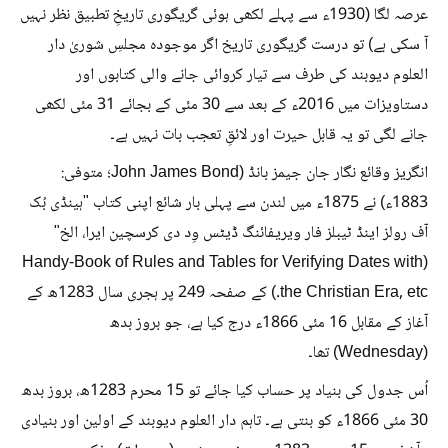
عرصہ لگا (1930ء سے پہلے لکھی ہوئی گریگوری تاریخِ تطبیق نظر نہیں
آ سکی ہے) تو درست گریگوری تاریخ اگر موجودہ مجلسِ شوریٰ دار
العلوم دیوبند کی طرف سے تیار کروائی جانے والی کتابوں اور
دستاویزات میں 2016ء کے بعد سے 30 مئی کے بجائے 31 مئی لکھی
جانے لگی تو یہ قابل حیرت اور لائقِ تعجب بات نہیں ہے۔
انگریز وقائع نگار جان جیمز بانڈ (John James Bond؛ متوفی:
1883ء) نے 1875ء میں لندن سے پہلی بار شائع اپنی کتاب "ہینڈی بُک
آف رولز اینڈ ٹیبلز فار ویریفائنگ ڈیٹس وِد دی کرسچین ایرا، الخ"
(Handy-Book of Rules and Tables for Verifying Dates with
the Christian Era, etc.) کے صفحہ 249 پر ہجری سال 1283ھ کے
آغاز کے مقابل 16 مئی 1866ء درج کیا ہے، جو بروز بدھ
(Wednesday) تھا۔
اُس جدول کی بنیاد پر حساب کیا جائے تو 15 محرم 1283ھ، بروز بدھ
30 مئی 1866ء کو بنتی ہے۔ تاہم دار العلوم دیوبند کے اولین اور بنیادی