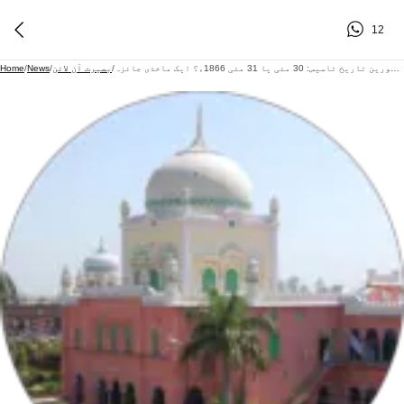
12
دار العلوم دیوبند کی گریگورین تاریخِ تاسیس: 30 مئی یا 31 مئی 1866ء؟ ایک ماخذی جائزہ
/
بصیرت آن لائن
/
News
/
Home