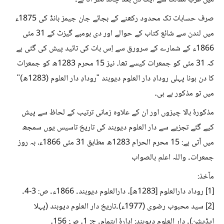
صرف حسابات تک محدود رکھنے کے بجائے جان جیمز بانڈ کی 1875ء
میں لندن سے شائع کتاب کے حوالے اور دی بومبے گیزٹ کے 31 مئی
1866ء کے شمارے کے سرورق سے اِس بات کی تائید پیش کی گئی ہے
کہ 31 مئی کو جمعرات کیسے تھا۔ نیز 15 محرم 1283ھ کو جمعرات
کا دن ہونا پہلی رودادِ دار العلوم دیوبند "رودادِ دار العلوم (1283ھ)"
میں تو مذکور ہے ہی۔
مذکورۂ بالا چیزوں اور ان کے علاوہ زمانی ترتیب کے لحاظ سے پیش
کیے گئے تجزیے سے دار العلوم دیوبند کی تاریخ تاسیس یوں سمجھ
میں آتی ہے: 15 محرم الحرام 1283ھ مطابق 31 مئی 1866ء، بہ روز
جمعرات۔ واللہ اعلم بالصواب
مآخذ:
[1] روداد دارالعلوم [1283ھ]۔ دارالعلوم دیوبند۔ 1866ء۔ ص: 3-4۔
[2] سید محبوب رضوی (1977ء)۔تاریخ دار العلوم دیوبند (پہلا
ایڈیشن)۔ دار العلوم دیوبند: ادارۂ اہتمام۔ ج: 1۔ ص: 156۔