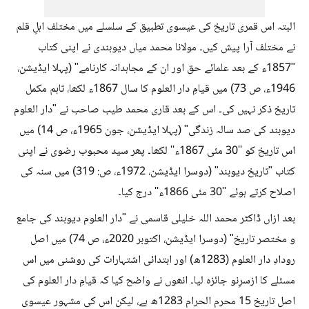
البتہ اس قمری تاریخ کی عیسوی تطبیق کے سلسلے میں مختلف اہلِ قلم
نے مختلف آرا پیش کیں۔ مولانا محمد میاں دیوبندی نے اپنی کتاب
"1857ء کے بعد علمائے حق اور ان کے مجاہدانہ کارنامے" (پہلا ایڈیشن،
1946ء، ص 73) میں قیامِ دار العلوم کا سال 1867ء لکھا، تاہم مکمل
تاریخ ذکر نہیں کی۔ اس کے بعد قاری محمد طیب صاحب نے "دار العلوم
دیوبند کی صد سالہ زندگی" (پہلا ایڈیشن، جون 1965ء، ص 14) میں
اس تاریخ کو ''30 مئی 1867ء'' لکھا۔ پھر سید محبوب رضوی نے اپنی
کتاب "تاریخ دیوبند" (دوسرا ایڈیشن، 1972ء، ص: 319) میں سنہ کی
اصلاح کرتے ہوئے ''30 مئی 1866ء'' درج کیا۔
بعد ازاں ڈاکٹر محمد اللہ خلیلی قاسمی نے "دار العلوم دیوبند کی جامع
و مختصر تاریخ" (دوسرا ایڈیشن، اکتوبر 2020ء، ص 74) میں اصل
رودادِ دار العلوم (1283ھ) اور ابتدائی اشتہارات کی روشنی میں اس
مسئلے کا ازسرِنو جائزہ لیا۔ انھوں نے واضح کیا کہ قیامِ دار العلوم کی
اصل تاریخ 15 محرم الحرام 1283ھ ہے، لیکن اس کی مشہور عیسوی