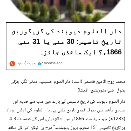
دار العلوم دیوبند کی گریگورین
تاریخِ تاسیس: 30 مئی یا 31 مئی
1866ء؟ ایک ماخذی جائزہ
2 months ago
بصیرت آن لائن
محمد روح الامین قاسمی (استاذ دار العلوم حسینیہ، مدنی نگر، چڑئی
بھول، ضلع میُوربھنج، اڈیشا)
دار العلوم دیوبند کی تاریخِ تاسیس کے بارے میں سب سے قدیم اور
بنیادی مآخذ میں صرف قمری تاریخ ملتی ہے۔ دار العلوم کی اولین روداد
(1283ھ) جو خود سنہ 1866ء میں شائع ہوئی، اس کے صفحات 3-4
پر تاریخِ تاسیس ''15 محرم، بروز پنجشنبہ'' درج ہے، لیکن اس کے ساتھ