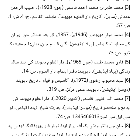
[3] محمد طاہر بن محمد احمد قاسمی (جون 1928ء)۔ حبیب الرحمن
عثمانی (مدیر)۔ "تاریخ دار العلوم دیوبند"۔ ماہنامہ القاسم۔ ج: 4، ش: 1،
ص: 57۔
[4] محمد میاں دیوبندی (1946ء)۔ 1857ء کے بعد علمائے حق اور ان
کے مجاہدانہ کارنامے (پہلا ایڈیشن)۔ گلی قاسم جان، دہلی: الجمعیۃ بک
ڈپو۔ ص: 73۔
[5] قاری محمد طیب (جون 1965ء)۔ دار العلوم دیوبند کی صد سالہ
زندگی (پہلا ایڈیشن)۔ دیوبند: دفتر اہتمام، دار العلوم۔ ص: 14۔
[6] سید محبوب رضوی (1972ء)۔ "تاسیس و قیام"۔ تاریخ دیوبند
(دوسرا ایڈیشن)۔ دیوبند: علمی مرکز۔ ص: 319۔
[7] محمد اللہ خلیلی قاسمی (اکتوبر 2020ء)۔ دار العلوم دیوبند کی
جامع و مختصر تاریخ (دوسرا ایڈیشن)۔ بھارت: شیخ الہند اکیڈمی۔ او
سی ایل سی نمبر:1345466013، ص: 74۔
[8] جان جے بانڈ، ہینڈی بُک آف رولز اینڈ ٹیبلز فار ویریفائنگ ڈیٹس وِد
دی کرسچین ایرا، الخ (لندن: جارج بیل اینڈ سنز؛ بارٹلیٹ اینڈ کمپنی،