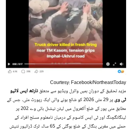
Courtesy: Facebook/NortheastToday
نارتھ ایس لائیو
مزید تحقیق کے دوران ہمیں وائرل ویڈیو سے متعلق
ٹی وی
پر 29 مئی 2026 کو شائع ہونے والی ایک رپورٹ ملی۔ جس کے
مطابق منی پور کے ضلع اُکھرول میں لیٹن نیشنل ہائی وے 202 پر
لینگانگچنگ اور ٹی ایس کاسوم کے درمیان نامعلوم مسلح افراد کے
حملے میں مغربی بنگال کے ضلع ہوگلی کے 65 سالہ ٹرک ڈرائیور نتیش