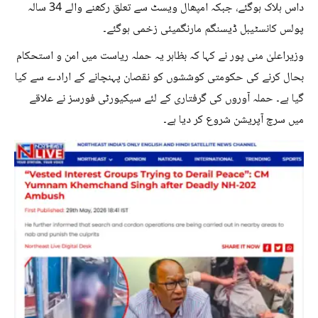
داس ہلاک ہوگئے، جبکہ امپھال ویسٹ سے تعلق رکھنے والے 34 سالہ
پولس کانسٹیبل ڈیسنگم مارنگمیئی زخمی ہوگئے۔
وزیراعلیٰ منی پور نے کہا کہ بظاہر یہ حملہ ریاست میں امن و استحکام
بحال کرنے کی حکومتی کوششوں کو نقصان پہنچانے کے ارادے سے کیا
گیا ہے۔ حملہ آوروں کی گرفتاری کے لئے سیکیورٹی فورسز نے علاقے
میں سرچ آپریشن شروع کر دیا ہے۔