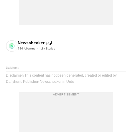
Newschecker اردو
794
followers
1.8k
Stories
Dailyhunt
Disclaimer
: This content has not been generated, created or edited by
Dailyhunt. Publisher: Newschecker.in Urdu
ADVERTISEMENT