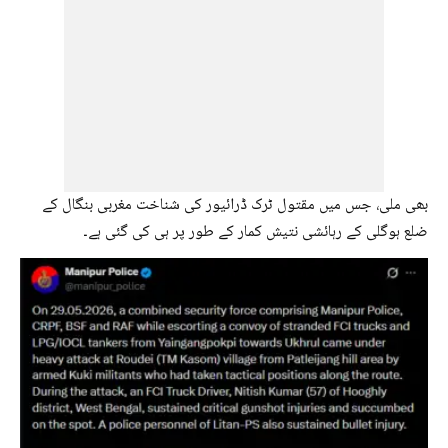
بھی ملی، جس میں مقتول ٹرک ڈرائیور کی شناخت مغربی بنگال کے
ضلع ہوگلی کے رہائشی نتیش کمار کے طور پر ہی کی گئی ہے۔