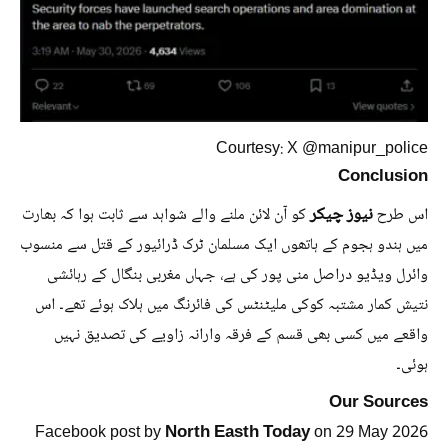
Courtesy: X @manipur_police
Conclusion
نیوز چیکر
اس طرح
کو آن لائن ملنے والے شواہد سے ثابت ہوا کہ بھارت
میں ہندو ہجوم کے ہاتھوں ایک مسلمان ٹرک ڈرائیور کے قتل سے منسوب
وائرل ویڈیو دراصل منی پور کی ہے، جہاں مغربی بنگال کے رہائشی
نتیش کمار مشتبہ کوکی ملیٹنٹس کی فائرنگ میں ہلاک ہوئے تھے۔ اس
واقعے میں کسی بھی قسم کے فرقہ وارانہ زاویے کی تصدیق نہیں
ہوئی۔
Our Sources
North Easth Today
Facebook post by
on 29 May 2026