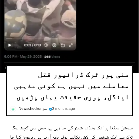
منی پور ٹرک ڈرائیور قتل
معاملے میں نہیں ہے کوئی مذہبی
اینگل، پوری حقیقت یہاں پڑھیں
2 months ago
Newschecker اردو
سوشل میڈیا پر ایک ویڈیو شیئر کی جا رہی ہے، جس میں کچھ لوگ
ٹرک سے ایک شخص کی لاش نکالتے ہوئے نظر آ رہے ہیں۔ دعویٰ کیا جا