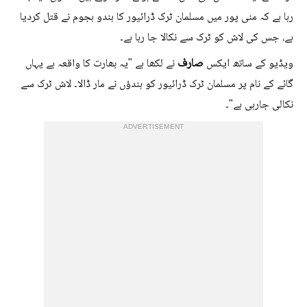
رہا ہے کہ منی پور میں مسلمان ٹرک ڈرائیور کا ہندو ہجوم نے قتل کردیا
ہے، جس کی لاش کو ٹرک سے نکالا جا رہا ہے۔
صارف
ویڈیو کے ساتھ ایکس
نے لکھا ہے "یہ بھارت کا واقعہ ہے یہاں
گائے کے نام پر مسلمان ٹرک ڈرائیور کو ہندؤں نے مار ڈالا۔ لاش ٹرک سے
نکالی جارہی ہے"۔
ADVERTISEMENT