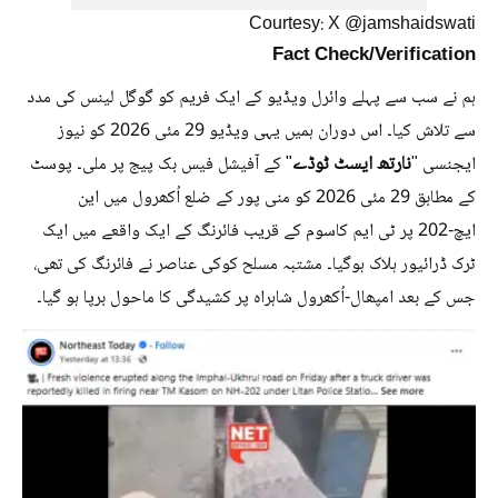
Courtesy: X @jamshaidswati
Fact Check/Verification
ہم نے سب سے پہلے وائرل ویڈیو کے ایک فریم کو گوگل لینس کی مدد
سے تلاش کیا۔ اس دوران ہمیں یہی ویڈیو 29 مئی 2026 کو نیوز
نارتھ ایسٹ ٹوڈے
ایجنسی "
" کے آفیشل فیس بک پیج پر ملی۔ پوسٹ
کے مطابق 29 مئی 2026 کو منی پور کے ضلع اُکھرول میں این
ایچ-202 پر ٹی ایم کاسوم کے قریب فائرنگ کے ایک واقعے میں ایک
ٹرک ڈرائیور ہلاک ہوگیا۔ مشتبہ مسلح کوکی عناصر نے فائرنگ کی تھی،
جس کے بعد امپھال-اُکھرول شاہراہ پر کشیدگی کا ماحول برپا ہو گیا۔