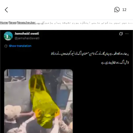
12
منی پور ٹرک ڈرائیور قتل معاملے میں نہیں ہے کوئی مذہبی اینگل، پوری حقیقت یہاں پڑھیں
/
Newschecker اردو
/
News
/
Home