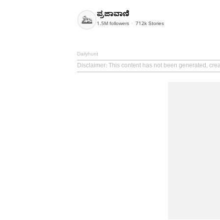
ಪ್ರಜಾವಾಣಿ
1.5M
followers
712k
Stories
Dailyhunt
Disclaimer
: This content has not been generated, crea