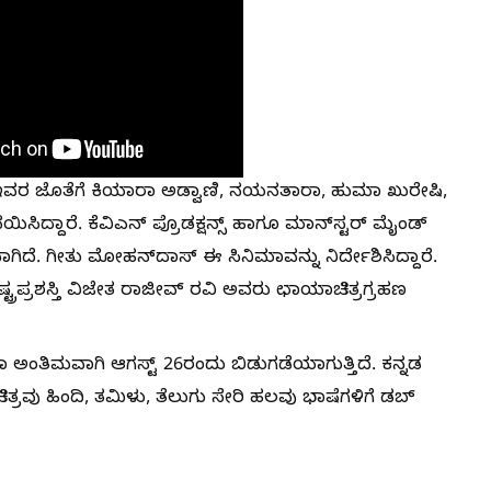
ದ್ದು, ಇವರ ಜೊತೆಗೆ ಕಿಯಾರಾ ಅಡ್ವಾಣಿ, ನಯನತಾರಾ, ಹುಮಾ ಖುರೇಷಿ,
ಸಿದ್ದಾರೆ. ಕೆವಿಎನ್ ಪ್ರೊಡಕ್ಷನ್ಸ್ ಹಾಗೂ ಮಾನ್‌ಸ್ಟರ್ ಮೈಂಡ್
ಿದೆ. ಗೀತು ಮೋಹನ್​​ದಾಸ್ ಈ ಸಿನಿಮಾವನ್ನು ನಿರ್ದೇಶಿಸಿದ್ದಾರೆ.
ಾಷ್ಟ್ರಪ್ರಶಸ್ತಿ ವಿಜೇತ ರಾಜೀವ್ ರವಿ ಅವರು ಛಾಯಾಚಿತ್ರಗ್ರಹಣ
ಾ ಅಂತಿಮವಾಗಿ ಆಗಸ್ಟ್ 26ರಂದು ಬಿಡುಗಡೆಯಾಗುತ್ತಿದೆ. ಕನ್ನಡ
ಚಿತ್ರವು ಹಿಂದಿ, ತಮಿಳು, ತೆಲುಗು ಸೇರಿ ಹಲವು ಭಾಷೆಗಳಿಗೆ ಡಬ್