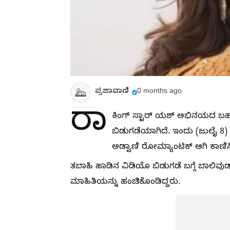
ಪ್ರಜಾವಾಣಿ
0 months ago
ರಾ
ಕಿಂಗ್ ಸ್ಟಾರ್ ಯಶ್ ಅಭಿನಯದ ಬಹುನಿ
ಬಿಡುಗಡೆಯಾಗಿದೆ. ಇಂದು (ಜುಲೈ 8) ಬ
ಅಡ್ವಾಣಿ ರೋಮ್ಯಾಂಟಿಕ್ ಆಗಿ ಕಾಣಿಸಿ
ತಬಾಹಿ ಹಾಡಿನ ವಿಡಿಯೊ ಬಿಡುಗಡೆ ಬಗ್ಗೆ ಬಾಲಿವ
ಮಾಹಿತಿಯನ್ನು ಹಂಚಿಕೊಂಡಿದ್ದರು.