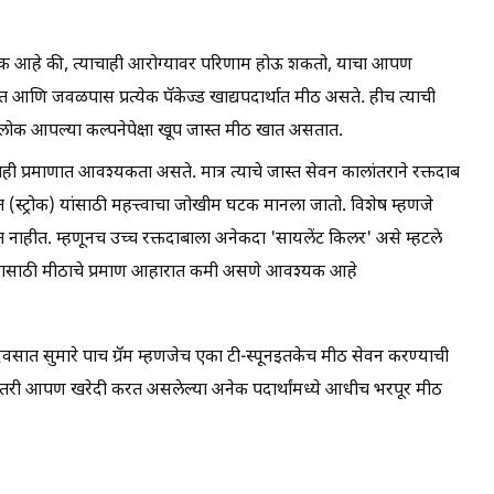
टक आहे की, त्याचाही आरोग्यावर परिणाम होऊ शकतो, याचा आपण
ात आणि जवळपास प्रत्येक पॅकेज्ड खाद्यपदार्थात मीठ असते. हीच त्याची
 लोक आपल्या कल्पनेपेक्षा खूप जास्त मीठ खात असतात.
ही प्रमाणात आवश्यकता असते. मात्र त्याचे जास्त सेवन कालांतराने रक्तदाब
 (स्ट्रोक) यांसाठी महत्त्वाचा जोखीम घटक मानला जातो. विशेष म्हणजे
हीत. म्हणूनच उच्च रक्तदाबाला अनेकदा 'सायलेंट किलर' असे म्हटले
ण्यासाठी मीठाचे प्रमाण आहारात कमी असणे आवश्यक आहे
िवसात सुमारे पाच ग्रॅम म्हणजेच एका टी-स्पूनइतकेच मीठ सेवन करण्याची
े तरी आपण खरेदी करत असलेल्या अनेक पदार्थांमध्ये आधीच भरपूर मीठ