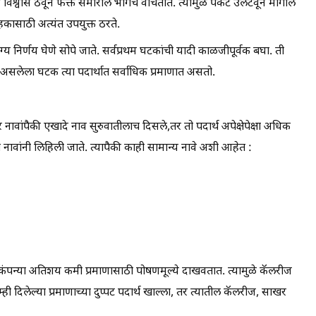
र विश्वास ठेवून फक्त समोरील भागच वाचतात. त्यामुळे पॅकेट उलटवून मागील
ाहकासाठी अत्यंत उपयुक्त ठरते.
ोग्य निर्णय घेणे सोपे जाते. सर्वप्रथम घटकांची यादी काळजीपूर्वक बघा. ती
र असलेला घटक त्या पदार्थात सर्वाधिक प्रमाणात असतो.
 नावांपैकी एखादे नाव सुरुवातीलाच दिसले,तर तो पदार्थ अपेक्षेपेक्षा अधिक
ावांनी लिहिली जाते. त्यापैकी काही सामान्य नावे अशी आहेत :
ंपन्या अतिशय कमी प्रमाणासाठी पोषणमूल्ये दाखवतात. त्यामुळे कॅलरीज
ी दिलेल्या प्रमाणाच्या दुप्पट पदार्थ खाल्ला, तर त्यातील कॅलरीज, साखर