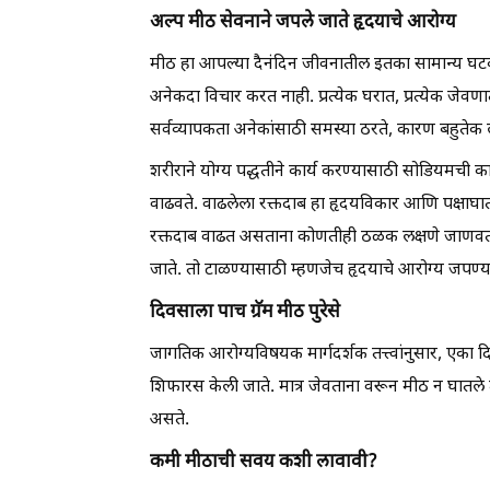
अल्प मीठ सेवनाने जपले जाते हृदयाचे आरोग्य
मीठ हा आपल्या दैनंदिन जीवनातील इतका सामान्य घ
अनेकदा विचार करत नाही. प्रत्येक घरात, प्रत्येक जेवण
सर्वव्यापकता अनेकांसाठी समस्या ठरते, कारण बहुतेक
शरीराने योग्य पद्धतीने कार्य करण्यासाठी सोडियमची का
वाढवते. वाढलेला रक्तदाब हा हृदयविकार आणि पक्षाघात
रक्तदाब वाढत असताना कोणतीही ठळक लक्षणे जाणवत ना
जाते. तो टाळण्यासाठी म्हणजेच हृदयाचे आरोग्य जप
दिवसाला पाच ग्रॅम मीठ पुरेसे
जागतिक आरोग्यविषयक मार्गदर्शक तत्त्वांनुसार, एका द
शिफारस केली जाते. मात्र जेवताना वरून मीठ न घातल
असते.
कमी मीठाची सवय कशी लावावी?