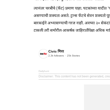
त्यानंतर चरबीचे (फॅट) प्रमाण पाहा. घटकांच्या यादीत 'प
असण्याची शक्यता असते. ट्रान्स फॅटचे सेवन शक्यतो पूर्
बारकाईने अभ्यासण्याची गरज नाही. अवघ्या ३० सेकंदा
टाकली तरी समोरील आकर्षक जाहिरातींपेक्षा अधिक माहि
Civic मिरर
2.3k
followers
25k
Stories
Dailyhunt
Disclaimer
: This content has not been generated, crea