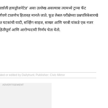
ार्शली हायड्रोजनेटेड' असा उल्लेख असल्यास त्यामध्ये ट्रान्स फॅट
णपणे टाळणेच हितावह मानले जाते. फूड लेबल परीक्षेच्या प्रश्नपत्रिकेसारखे
ंत घटकांची यादी, सर्व्हिंग साइज, साखर आणि चरबी यांकडे एक नजर
तीपूर्ण आणि आरोग्यदायी निर्णय घेता येतो.
ted or edited by Dailyhunt. Publisher: Civic Mirror
ADVERTISEMENT