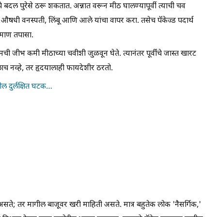
े बदल पुरेसे ठरू शकतात. अन्नात वरून मीठ घालण्यापूर्वी त्याची चव
औषधी वनस्पती, लिंबू आणि आले यांचा वापर करा. तसेच पॅकेज्ड पदार्थ
्रमाण तपासा.
ची जीभ कमी मीठाच्या चवीशी जुळवून घेते. त्यानंतर पूर्वीचे जास्त खारट
ाच नव्हे, तर हृदयालाही फायदेशीर ठरतो.
ल दुर्लक्षित घटक…
सते; तर मागील बाजूवर खरी माहिती असते. मात्र बहुतेक लोक 'नैसर्गिक,'