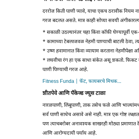
दररोज किती पाणी प्यावे, याचा एकच ठरावीक नियम ना
गरज बदलत असते. मात्र काही सोप्या सवयी अंगीकारल्या
* सकाळी उठल्यानंतर चहा किंवा कॉफी घेण्यापूर्वी एक-
* कामाच्या टेबलाजवळ नेहमी पाण्याची बाटली ठेवा, त्
* उष्ण हवामानात किंवा व्यायाम करताना नेहमीपेक्षा अ
* लघवीचा रंग हा एक साधा संकेत असू शकतो. फिकट र
पाणी पिण्याची गरज आहे.
Fitness Funda | फॅट, फायबरचे मिथक…
शीतपेये आणि पॅकेज्ड ज्युस टाळा
नारळपाणी, लिंबूपाणी, ताक तसेच फळे आणि भाज्यांमधील
सर्व पाणी साधेच असावे असे नाही. मात्र एक गोष्ट लक्षा
पण त्याचबरोबर अनावश्यक साखरही मोठ्या प्रमाणात देतात.
आणि आरोग्यदायी पर्याय आहे.