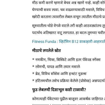
मीठ कमी करणे म्हणजे बेचव अन्न खाणे नव्हे. काही सोप
घेण्याची सवय लावा. चव वाढवण्यासाठी मसाले, विविध 
खरेदी करताना त्यावरील लेबल वाचून त्यातील मीठाचे प
सुरुवातीला थोडे वेगळे वाटले तरी काही आठवड्यांतच तुम
पदार्थच अतिखारट वाटू लागतात. हा बदल तुमच्या चवील
Fitness Funda : व्हिटॅमिन B12 शाकाहारी आहाराती
मीठाचे लपलेले स्रोत
* नमकीन, चिप्स, बिस्किटे आणि इतर पॅकेज्ड स्नॅक्स
* लोणची, पापड आणि तयार मसाले
* ब्रेड, विविध सॉसेस आणि इन्स्टंट नूडल्स
* हॉटेलमधील तसेच प्रक्रिया केलेले (प्रोसेस्ड) अन्नपदार्थ
फूड लेबलची दिशाभूल कशी टाळावी?
कोणत्याही पॅकेटच्या पुढील बाजूवर आकर्षक जाहिरात अ