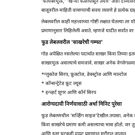
'फायबरयुक्त,' 'खऱ्या फळांपासून तयार' अशा दाव्यांव
बाजूवरील माहिती वाचण्याची सवय लावणे हे प्रत्येक ग्र
लेबलवरील काही महत्त्वाच्या गोष्टी लक्षात घेतल्या तर य
प्रमाणानुसार लिहिलेली असते. म्हणजे यादीत सर्वात व
फूड लेबलवरील 'साखरेची गम्मत'
गोड अपेक्षित नसलेल्या पदार्थात साखर किंवा तिच्या इतर
साखरयुक्त असल्याचे समजावे. साखर अनेक वेगवेगळ्या न
*ग्लुकोज सिरप, फ्रुक्टोज, डेक्स्ट्रोज आणि माल्टोज
* कॉन्सन्ट्रेटेड फ्रूट ज्यूस
* इन्व्हर्ट शुगर आणि कॉर्न सिरप
आरोग्यदायी निर्णयासाठी अर्धा मिनिट पुरेसा
फूड लेबलमधील 'सर्व्हिंग साइज'देखील तपासा. अनेक क
किंवा साखरेचे प्रमाण कमी असल्याचा भास होतो. जर तुम्ह
आणि इतर घटकही दुप्पट प्रमाणात शरीरात जातात.