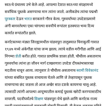
स्वतःचे ग्रंथालय उभे केले आहे. आपल्या देशात स्वतःच्या संग्रहामध्ये
सर्वाधिक पुस्तके असण्याचा मान त्यांना जातो. अलीकडेच त्यांचा पद्मश्री
पुरस्कार
देऊन
भारत
सरकारने गौरव केला. गुरुवर्यांच्या उपदेशाप्रमाणे
अंगी बानवलेल्या एका चांगल्या सवयीचे रूपांतर इतक्यात भव्य दिव्य
कार्यात रूपांतरीत झाले.
कर्नाटकाच्या मंड्या जिल्ह्यामधील पांडवपुरा तालुक्यात चिनाकुर्ली गावात
१९४७ मध्ये अंकेगौडा यांचा जन्म झाला. त्यांचे वडील मरीगौडा आणि आई
निंगम्मा
शेती
करीत होते. गावात प्राथमिक शाळा होती. चौथीला असतानाच
गुरुवर्यांचा त्यांना हा जीवन मार्ग दाखवणारा उपदेश दीपस्तंभासारखा
मदतीला धावून आला. त्यानुसार ते चौथीला असतानाच
स्वामी विवेकानंद
यांच्या संबंधित पुस्तक वाचायला घेतले आणि जे तेव्हापासून पुस्तक
वाचण्याचा छंद जडला तो आज अखेर सात दशके कायमचा चालू आहे.
त्यासाठी त्यांनी आपल्या आयुष्यातील कमाई पुस्तकं खरेदी करण्यासाठीच
वापरली. पदवीपर्यंतचे
शिक्षण
पांडवपुरा येथे झाले आणि कर्नाटक राज्य