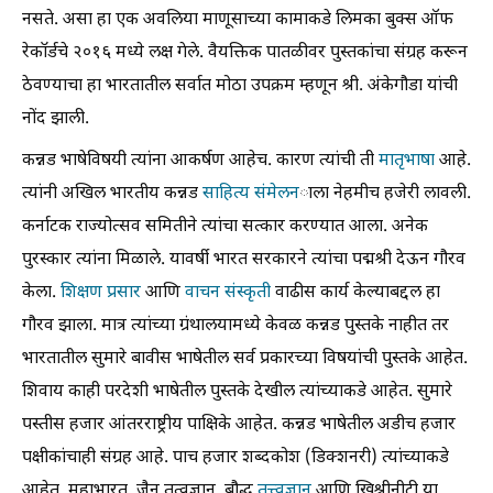
नसते. असा हा एक अवलिया माणूसाच्या कामाकडे लिमका बुक्स ऑफ
रेकॉर्डचे २०१६ मध्ये लक्ष गेले. वैयक्तिक पातळीवर पुस्तकांचा संग्रह करून
ठेवण्याचा हा भारतातील सर्वात मोठा उपक्रम म्हणून श्री. अंकेगौडा यांची
नोंद झाली.
कन्नड भाषेविषयी त्यांना आकर्षण आहेच. कारण त्यांची ती
मातृभाषा
आहे.
त्यांनी अखिल भारतीय कन्नड
साहित्य संमेलन
ाला नेहमीच हजेरी लावली.
कर्नाटक राज्योत्सव समितीने त्यांचा सत्कार करण्यात आला. अनेक
पुरस्कार त्यांना मिळाले. यावर्षी भारत सरकारने त्यांचा पद्मश्री देऊन गौरव
केला.
शिक्षण प्रसार
आणि
वाचन संस्कृती
वाढीस कार्य केल्याबद्दल हा
गौरव झाला. मात्र त्यांच्या ग्रंथालयामध्ये केवळ कन्नड पुस्तके नाहीत तर
भारतातील सुमारे बावीस भाषेतील सर्व प्रकारच्या विषयांची पुस्तके आहेत.
शिवाय काही परदेशी भाषेतील पुस्तके देखील त्यांच्याकडे आहेत. सुमारे
पस्तीस हजार आंतरराष्ट्रीय पाक्षिके आहेत. कन्नड भाषेतील अडीच हजार
पक्षीकांचाही संग्रह आहे. पाच हजार शब्दकोश (डिक्शनरी) त्यांच्याकडे
आहेत. महाभारत, जैन तत्वज्ञान, बौद्ध
तत्त्वज्ञान
आणि ख्रिश्नीनीटी या