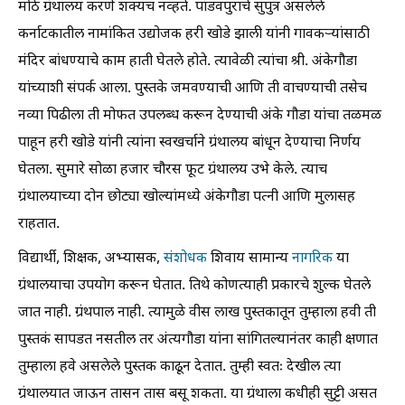
मोठे ग्रंथालय करणे शक्यच नव्हते. पांडवपुराचे सुपुत्र असलेले
कर्नाटकातील नामांकित उद्योजक हरी खोडे झाली यांनी गावकऱ्यांसाठी
मंदिर बांधण्याचे काम हाती घेतले होते. त्यावेळी त्यांचा श्री. अंकेगौडा
यांच्याशी संपर्क आला. पुस्तके जमवण्याची आणि ती वाचण्याची तसेच
नव्या पिढीला ती मोफत उपलब्ध करून देण्याची अंके गौडा यांचा तळमळ
पाहून हरी खोडे यांनी त्यांना स्वखर्चाने ग्रंथालय बांधून देण्याचा निर्णय
घेतला. सुमारे सोळा हजार चौरस फूट ग्रंथालय उभे केले. त्याच
ग्रंथालयाच्या दोन छोट्या खोल्यांमध्ये अंकेगौडा पत्नी आणि मुलासह
राहतात.
विद्यार्थी, शिक्षक, अभ्यासक,
संशोधक
शिवाय सामान्य
नागरिक
या
ग्रंथालयाचा उपयोग करून घेतात. तिथे कोणत्याही प्रकारचे शुल्क घेतले
जात नाही. ग्रंथपाल नाही. त्यामुळे वीस लाख पुस्तकातून तुम्हाला हवी ती
पुस्तकं सापडत नसतील तर अंत्यगौडा यांना सांगितल्यानंतर काही क्षणात
तुम्हाला हवे असलेले पुस्तक काढून देतात. तुम्ही स्वतः देखील त्या
ग्रंथालयात जाऊन तासन तास बसू शकता. या ग्रंथाला कधीही सुट्टी असत