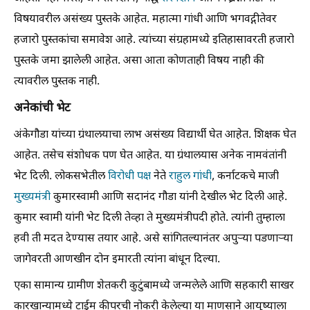
विषयावरील असंख्य पुस्तके आहेत. महात्मा गांधी आणि भगवद्गीतेवर
हजारो पुस्तकांचा समावेश आहे. त्यांच्या संग्रहामध्ये इतिहासावरती हजारो
पुस्तके जमा झालेली आहेत. असा आता कोणताही विषय नाही की
त्यावरील पुस्तक नाही.
अनेकांची भेट
अंकेगौडा यांच्या ग्रंथालयाचा लाभ असंख्य विद्यार्थी घेत आहेत. शिक्षक घेत
आहेत. तसेच संशोधक पण घेत आहेत. या ग्रंथालयास अनेक नामवंतांनी
भेट दिली. लोकसभेतील
विरोधी पक्ष
नेते
राहुल गांधी
, कर्नाटकचे माजी
मुख्यमंत्री
कुमारस्वामी आणि सदानंद गौडा यांनी देखील भेट दिली आहे.
कुमार स्वामी यांनी भेट दिली तेव्हा ते मुख्यमंत्रीपदी होते. त्यांनी तुम्हाला
हवी ती मदत देण्यास तयार आहे. असे सांगितल्यानंतर अपुऱ्या पडणाऱ्या
जागेवरती आणखीन दोन इमारती त्यांना बांधून दिल्या.
एका सामान्य ग्रामीण शेतकरी कुटुंबामध्ये जन्मलेले आणि सहकारी साखर
कारखान्यामध्ये टाईम कीपरची नोकरी केलेल्या या माणसाने आयुष्याला