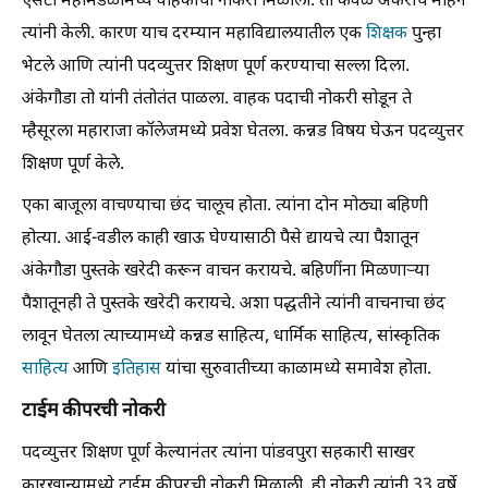
एसटी महामंडळामध्ये वाहकाची नोकरी मिळाली. ती केवळ अकराच महिने
त्यांनी केली. कारण याच दरम्यान महाविद्यालयातील एक
शिक्षक
पुन्हा
भेटले आणि त्यांनी पदव्युत्तर शिक्षण पूर्ण करण्याचा सल्ला दिला.
अंकेगौडा तो यांनी तंतोतंत पाळला. वाहक पदाची नोकरी सोडून ते
म्हैसूरला महाराजा कॉलेजमध्ये प्रवेश घेतला. कन्नड विषय घेऊन पदव्युत्तर
शिक्षण पूर्ण केले.
एका बाजूला वाचण्याचा छंद चालूच होता. त्यांना दोन मोठ्या बहिणी
होत्या. आई-वडील काही खाऊ घेण्यासाठी पैसे द्यायचे त्या पैशातून
अंकेगौडा पुस्तके खरेदी करून वाचन करायचे. बहिणींना मिळणाऱ्या
पैशातूनही ते पुस्तके खरेदी करायचे. अशा पद्धतीने त्यांनी वाचनाचा छंद
लावून घेतला त्याच्यामध्ये कन्नड साहित्य, धार्मिक साहित्य, सांस्कृतिक
साहित्य
आणि
इतिहास
यांचा सुरुवातीच्या काळामध्ये समावेश होता.
टाईम कीपरची नोकरी
पदव्युत्तर शिक्षण पूर्ण केल्यानंतर त्यांना पांडवपुरा सहकारी साखर
कारखान्यामध्ये टाईम कीपरची नोकरी मिळाली. ही नोकरी त्यांनी 33 वर्षे