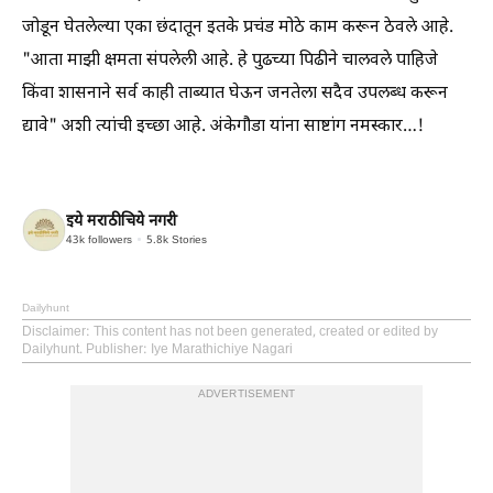
जोडून घेतलेल्या एका छंदातून इतके प्रचंड मोठे काम करून ठेवले आहे.
"आता माझी क्षमता संपलेली आहे. हे पुढच्या पिढीने चालवले पाहिजे
किंवा शासनाने सर्व काही ताब्यात घेऊन जनतेला सदैव उपलब्ध करून
द्यावे" अशी त्यांची इच्छा आहे. अंकेगौडा यांना साष्टांग नमस्कार…!
इये मराठीचिये नगरी
43k
followers
5.8k
Stories
Dailyhunt
Disclaimer
: This content has not been generated, created or edited by
Dailyhunt. Publisher: Iye Marathichiye Nagari
ADVERTISEMENT