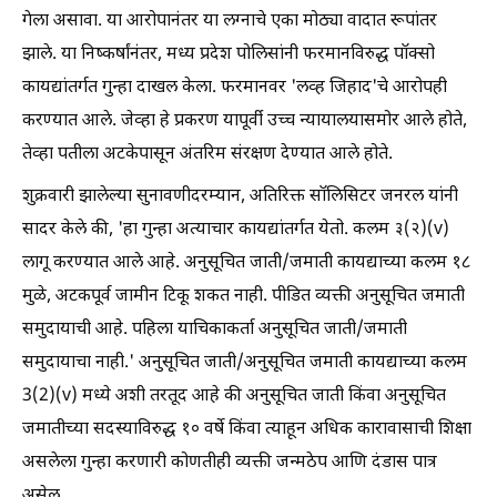
गेला असावा. या आरोपानंतर या लग्नाचे एका मोठ्या वादात रूपांतर
झाले. या निष्कर्षांनंतर, मध्य प्रदेश पोलिसांनी फरमानविरुद्ध पॉक्सो
कायद्यांतर्गत गुन्हा दाखल केला. फरमानवर 'लव्ह जिहाद'चे आरोपही
करण्यात आले. जेव्हा हे प्रकरण यापूर्वी उच्च न्यायालयासमोर आले होते,
तेव्हा पतीला अटकेपासून अंतरिम संरक्षण देण्यात आले होते.
शुक्रवारी झालेल्या सुनावणीदरम्यान, अतिरिक्त सॉलिसिटर जनरल यांनी
सादर केले की, 'हा गुन्हा अत्याचार कायद्यांतर्गत येतो. कलम ३(२)(v)
लागू करण्यात आले आहे. अनुसूचित जाती/जमाती कायद्याच्या कलम १८
मुळे, अटकपूर्व जामीन टिकू शकत नाही. पीडित व्यक्ती अनुसूचित जमाती
समुदायाची आहे. पहिला याचिकाकर्ता अनुसूचित जाती/जमाती
समुदायाचा नाही.' अनुसूचित जाती/अनुसूचित जमाती कायद्याच्या कलम
3(2)(v) मध्ये अशी तरतूद आहे की अनुसूचित जाती किंवा अनुसूचित
जमातीच्या सदस्याविरुद्ध १० वर्षे किंवा त्याहून अधिक कारावासाची शिक्षा
असलेला गुन्हा करणारी कोणतीही व्यक्ती जन्मठेप आणि दंडास पात्र
असेल.