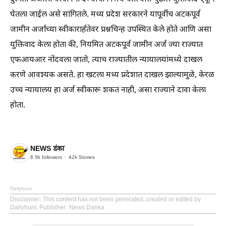
घेतला जाईल असे सांगितले. मध्य प्रदेश सरकारने यापूर्वीच अटकपूर्व
जामीन अर्जाच्या स्वीकारार्हतेवर प्रश्नचिन्ह उपस्थित केले होते आणि असा
युक्तिवाद केला होता की, नियमित अटकपूर्व जामीन अर्ज ज्या राज्यात
एफआयआर नोंदवला जातो, त्याच राज्यातील न्यायालयांमध्ये दाखल
करणे आवश्यक असते. हा खटला मध्य प्रदेशात दाखल झाल्यामुळे, केरळ
उच्च न्यायालय हा अर्ज स्वीकारू शकत नाही, असा राज्याने दावा केला
होता.
NEWS डंका
8.9k
followers
42k
Stories
Dailyhunt
Disclaimer
: This content has not been generated, created or edited by
Dailyhunt. Publisher: News Danka