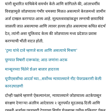
यांनी सुधारित याचिकेचे समर्थन केले आणि सांगितले की, आंतरधर्मीय
विवाहामुळे जोडप्याला गंभीर धमक्या मिळत असल्याने केरळमध्ये जामीन
अर्ज दाखल करण्यात आला आहे. मूलतत्त्ववाद्यांकडून लग्नाची छायाचित्रे
जाळली जात असल्याचा आणि त्यावर हल्ला होत असल्याचा कथित संदर्भ
देत, त्यांनी असा युक्तिवाद केला की जोडप्याला मध्य प्रदेशात प्रवास
करण्याची भीती वाटत होती.
'ट्रम्प यांचे दावे म्हणजे सत्य आणि असत्याचे मिश्रण'
पुण्यात विषारी दारूकांड; आठ जणांना अटक
मान्सूनच्या चिंतेने शेअर बाजार हादरला
यूपीएससीचा आदर्श घ्या…सर्वोच्च न्यायालयाने नीट पेपरप्रकरणी केली
कानउघाडणी
दोन्ही पक्षांचे म्हणणे ऐकल्यानंतर, न्यायालयाने जोडप्याला अटकेपासून
संरक्षण देणाऱ्या अंतरिम आदेशाला २ जूनपर्यंत मुदतवाढ दिली आणि
दुरुस्ती अर्जाला परवानगी देण्याचा निर्णय घेतल्यास पुढील युक्तिवाद ऐकून