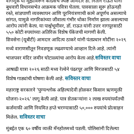
वागणूक या मुद्द्यांवरून काँग्रेसचे ज्येष्ठ आमदार डॉ. नितीन राऊत यांनी
बुधवारी विधानसभेत आक्रमक पवित्रा घेतला. पावसाळा सुरू होऊनही
रस्ते, सांडपाणी व्यवस्थापन आणि पूरनियंत्रणाची कामे अपूर्णच असल्याचे
सांगत, यामुळे नागरिकांच्या जीवाला गंभीर धोका निर्माण झाला असल्याचा
आरोप त्यांनी केला. या पार्श्वभूमीवर, डॉ. राऊत यांनी उत्तर नागपूरसाठी
५५० कोटी रुपयांच्या अतिरिक्त विशेष पॅकेजची मागणी केली.
शिवसेना (यूबीटी) आमदार आदित्य ठाकरे यांनी पंतप्रधान मोदींना २०२९
मध्ये वाराणसीतून निवडणूक लढवण्याचे आव्हान दिले आहे. त्यांनी
सविस्तर वाचा
भाजपवर मंदिर जमीन घोटाळ्यांचा आरोप केला आहे.
आषाढी यात्रा २०२६ साठी मध्य रेल्वेने पंढरपूर आणि मिरजसाठी ५४
सविस्तर वाचा
विशेष गाड्यांची घोषणा केली आहे.
महाराष्ट्र सरकारने 'पुण्यश्लोक अहिल्यादेवी होळकर किसान ऋणमुक्ती
योजना-२०२६' लागू केली आहे. पात्र शेतकऱ्यांना २ लाख रुपयांपर्यंतची
कर्जमाफी आणि नियमित हप्ते भरण्यासाठी ५०,००० रुपयांचे प्रोत्साहन
सविस्तर वाचा
मिळेल.
मुंबईत एक ६० वर्षीय व्यक्ती मॅनहोलमध्ये पडली. पोलिसांनी दिलेल्या