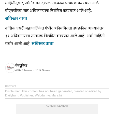
माहितीनुसार, अग्निशमन दलाला तात्काळ पाचारण करण्यात आले.
बीएमसीच्या चार अधिकाऱ्यांना निलंबित करण्यात आले आहे.
सविस्तर वाचा
नाशिक एसटी महापालिकेत गंभीर अनियमितता उघडकीस आल्यानंतर,
११ अधिकाऱ्यांना तात्काळ निलंबित करण्यात आले आहे. अशी माहिती
सविस्तर वाचा
समोर आली आहे.
वेबदुनिया
490k
followers
131k
Stories
Dailyhunt
Disclaimer
: This content has not been generated, created or edited by
Dailyhunt. Publisher: Webduniya Marathi
ADVERTISEMENT