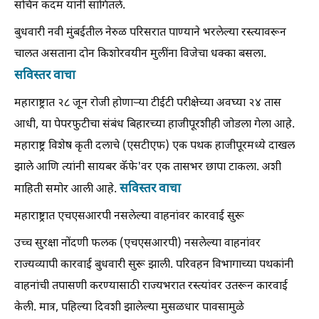
सचिन कदम यांनी सांगितले.
बुधवारी नवी मुंबईतील नेरुळ परिसरात पाण्याने भरलेल्या रस्त्यावरून
चालत असताना दोन किशोरवयीन मुलींना विजेचा धक्का बसला.
सविस्तर वाचा
महाराष्ट्रात २८ जून रोजी होणाऱ्या टीईटी परीक्षेच्या अवघ्या २४ तास
आधी, या पेपरफुटीचा संबंध बिहारच्या हाजीपूरशीही जोडला गेला आहे.
महाराष्ट्र विशेष कृती दलाचे (एसटीएफ) एक पथक हाजीपूरमध्ये दाखल
झाले आणि त्यांनी सायबर कॅफे'वर एक तासभर छापा टाकला. अशी
सविस्तर वाचा
माहिती समोर आली आहे.
महाराष्ट्रात एचएसआरपी नसलेल्या वाहनांवर कारवाई सुरू
उच्च सुरक्षा नोंदणी फलक (एचएसआरपी) नसलेल्या वाहनांवर
राज्यव्यापी कारवाई बुधवारी सुरू झाली. परिवहन विभागाच्या पथकांनी
वाहनांची तपासणी करण्यासाठी राज्यभरात रस्त्यांवर उतरून कारवाई
केली. मात्र, पहिल्या दिवशी झालेल्या मुसळधार पावसामुळे