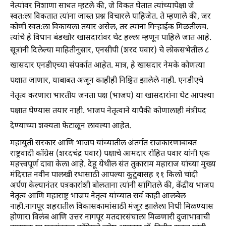
नेत्यांवर निशाणा साधत म्हटले की, जे विकत घेतात त्यांच्यापेक्षा जे
स्वतःला विकतात त्यांना जास्त प्रश्न विचारले पाहिजेत. ते म्हणाले की, जर
कोणी स्वतःला विकायला तयार असेल, तर त्यांना गिऱ्हाईक मिळतीलच.
त्यांचे हे विधान बंडखोर खासदारांवर थेट हल्ला म्हणून पाहिले जात आहे.
सूत्रांनी दिलेल्या माहितीनुसार, एनसीपी (शरद पवार) चे लोकसभेतील ८
खासदार एनडीएच्या संपर्कात आहेत. मात्र, हे खासदार नेमके कोणत्या
पक्षात जाणार, याबाबत अजून काहीही निश्चित झालेले नाही. एनडीएचे
नेतृत्व करणारा भारतीय जनता पक्ष (भाजप) या खासदारांना थेट आपल्या
पक्षात घेण्यास तयार नाही. भाजप नेतृत्वाने यापैकी कोणालाही मंत्रीपद
देण्याच्या शक्यता फेटाळून लावल्या आहेत.
महायुती सरकार आणि भाजप यांच्यातील अंतर्गत राजकारणाबाबत
राष्ट्रवादी काँग्रेस (शरदचंद्र पवार) पक्षाचे आमदार रोहित पवार यांनी एक
महत्त्वपूर्ण दावा केला आहे. देहू येथील संत तुकाराम महाराज यांच्या मुख्य
मंदिरात नवीन पालखी रथासाठी आपल्या कुटुंबासह ११ किलो चांदी
अर्पण केल्यानंतर पत्रकारांशी बोलताना त्यांनी सांगितले की, केंद्रीय भाजप
नेतृत्व आणि महाराष्ट्र भाजप नेतृत्व यांच्यात सर्व काही आलबेल
नाही.नागपूर शहरातील विकासकामांसाठी मंजूर झालेला निधी मिळण्यास
होणारा विलंब आणि उत्तर नागपूर मतदारसंघाला मिळणारी दुजाभावाची