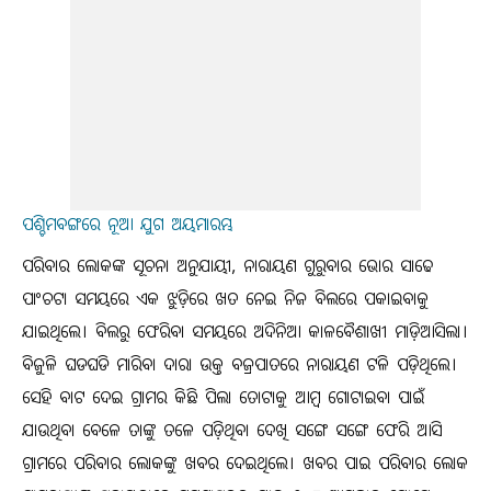
ପଶ୍ଚିମବଙ୍ଗରେ ନୂଆ ଯୁଗ ଅୟମାରମ୍ଭ
ପରିବାର ଲୋକଙ୍କ ସୂଚନା ଅନୁଯାୟୀ, ନାରାୟଣ ଗୁରୁବାର ଭୋର ସାଢେ
ପାଂଚଟା ସମୟରେ ଏକ ଝୁଡ଼ିରେ ଖତ ନେଇ ନିଜ ବିଲରେ ପକାଇବାକୁ
ଯାଇଥିଲେ। ବିଲରୁ ଫେରିବା ସମୟରେ ଅଦିନିଆ କାଳବୈଶାଖୀ ମାଡ଼ିଆସିଲା।
ବିଜୁଳି ଘଡଘଡି ମାରିବା ଦାରା ଉକ୍ତ ବଜ୍ରପାତରେ ନାରାୟଣ ଟଳି ପଡ଼ିଥିଲେ।
ସେହି ବାଟ ଦେଇ ଗ୍ରାମର କିଛି ପିଲା ତୋଟାକୁ ଆମ୍ବ ଗୋଟାଇବା ପାଇଁ
ଯାଉଥିବା ବେଳେ ତାଙ୍କୁ ତଳେ ପଡ଼ିଥିବା ଦେଖି ସଙ୍ଗେ ସଙ୍ଗେ ଫେରି ଆସି
ଗ୍ରାମରେ ପରିବାର ଲୋକଙ୍କୁ ଖବର ଦେଇଥିଲେ। ଖବର ପାଇ ପରିବାର ଲୋକ