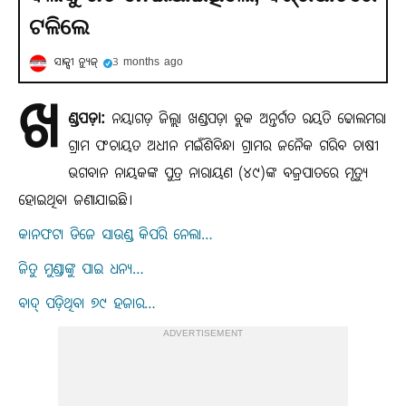
ଟଳିଲେ
ସାକ୍ସୀ ନ୍ୟୁଜ୍
3 months ago
ଖ
ଣ୍ଡପଡ଼ା:
ନୟାଗଡ଼ ଜିଲ୍ଲା ଖଣ୍ଡପଡ଼ା ବ୍ଲକ ଅନ୍ତର୍ଗତ ରୟତି ଢୋଲମରା
ଗ୍ରାମ ପଂଚାୟତ ଅଧୀନ ମଇଁଶିବିନ୍ଧା ଗ୍ରାମର ଜନୈକ ଗରିବ ଚାଷୀ
ଭଗବାନ ନାୟକଙ୍କ ପୁତ୍ର ନାରାୟଣ (୪୯)ଙ୍କ ବଜ୍ରପାତରେ ମୃତ୍ୟୁ
ହୋଇଥିବା ଜଣାଯାଇଛି।
କାନଫଟା ଡିଜେ ସାଉଣ୍ଡ କିପରି ନେଲା…
ଜିତୁ ମୁଣ୍ଡାଙ୍କୁ ପାଇ ଧନ୍ୟ…
ବାଦ୍‌ ପଡ଼ିଥିବା ୭୯ ହଜାର…
ADVERTISEMENT