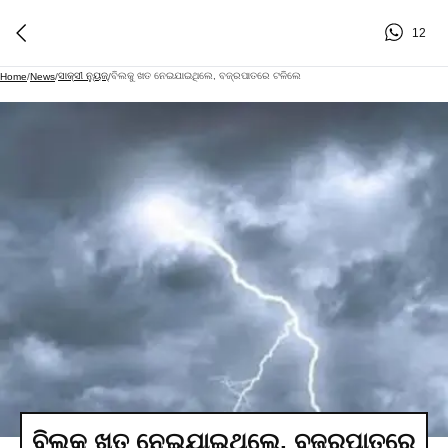
12
ସାକ୍ସୀ ନ୍ୟୁଜ୍
ବିଲକୁ ଖତ ନେଇଯାଇଥିଲେ, ବଜ୍ରପାତରେ ଟଳିଲେ
Home
/
News
/
/
ବିଲକୁ ଖତ ନେଇଯାଇଥିଲେ, ବଜ୍ରପାତରେ