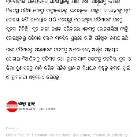
ଗ୍ରାମବାସୀଙ୍କ ସହାୟତାରେ ଘଟଣାସ୍ଥଳକୁ ଯାଇ ୧୦୮ ଆମ୍ବୁଲାନ୍ସ ଯୋଗେ
ନିକଟସ୍ଥ ଗଣିଆ ଗୋଷ୍ଠୀ ସାସ୍ଥ୍ୟକେନ୍ଦ୍ରକୁ ନେଇଥିଲେ। ଡାକ୍ତର ନାରାୟଣଙ୍କୁ ମୃତ
ଘୋଷଣା କରି ବ୍ୟବଚ୍ଛେଦ ପାଇଁ ଦଶପଲ୍ଲା ପଠାଇଥିବା ପରିବାରଙ୍କ ପକ୍ଷରୁ
ସୂଚନା ମିଳିଛି। ମୃତ ଚାଷୀ ଜଣକ ପରିବାରର ଏକମାତ୍ର ରୋଜଗାରିଆ ବ୍ୟକ୍ତି
ହୋଇଥିବାରୁ ପରିବାର ଲୋକ ମାନସିକ ସ୍ତରରେ ଭାଙ୍ଗି ପଡ଼ିଥିବା ଜଣାଯାଇଛି।
ତାଙ୍କ ପରିବାରକୁ ସରକାରଙ୍କ ତରଫରୁ ଆବଶ୍ୟକୀୟ ଆର୍ଥିକ ସହାୟତା
ଯୋଗାଇ ଦିଆଯିବାକୁ ପରିବାର ତଥା ଗ୍ରାମବାସୀଙ୍କ ତରଫରୁ ତହସିଲ, ବ୍ଲକ ଓ
ଜିଲା ପ୍ରଶାସନକୁ ଦାବି କରିବା ସହିତ ସ୍ଥାନୀୟ ବିଧାୟକ ଦୁଷ୍ମନ୍ତ କୁମାର ସ୍ୱାଇଁ
ଓ ଗ୍ରାମବାସୀ ଅନୁରୋଧ କରିଛନ୍ତି।
ସାକ୍ସୀ ନ୍ୟୁଜ୍
6k
followers
18k
Stories
Dailyhunt
Disclaimer
: This content has not been generated, created or edited by