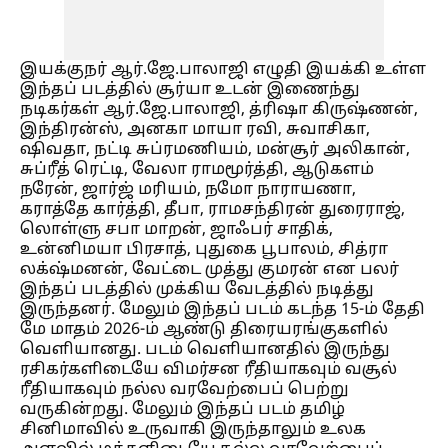
இயக்குநர் ஆர்.ஜே.பாலாஜி எழுதி இயக்கி உள்ள
இந்தப் படத்தில் சூர்யா உடன் இணைந்து
நடிகர்கள் ஆர்.ஜே.பாலாஜி, த்ரிஷா கிருஷ்ணன்,
இந்திரன்ஸ், அனகா மாயா ரவி, சுவாசிகா,
ஷிவதா, நட்டி சுப்ரமணியம், மன்சூர் அலிகான்,
சுப்ரீத் ரெட்டி, வேலா ராமமூர்த்தி, ஆடுகளம்
நரேன், ஜார்ஜ் மரியம், நமோ நாராயணா,
கராத்தே கார்த்தி, தீபா, ராமசந்திரன் துரைராஜ்,
லொள்ளு சபா மாறன், ஜாஃபர் சாதிக்,
உன்னிமயா பிரசாத், புதுகை பூபாலம், சித்ரா
லக்‌ஷ்மனன், வேட்டை முத்து குமரன் என பலர்
இந்தப் படத்தில் முக்கிய வேடத்தில் நடித்து
இருந்தனர். மேலும் இந்தப் படம் கடந்த 15-ம் தேதி
மே மாதம் 2026-ம் ஆண்டு திரையரங்குகளில்
வெளியானது. படம் வெளியானதில் இருந்து
ரசிகர்களிடையே விமர்சன ரீதியாகவும் வசூல்
ரீதியாகவும் நல்ல வரவேற்பைப் பெற்று
வருகின்றது. மேலும் இந்தப் படம் தமிழ்
சினிமாவில் உருவாகி இருந்தாலும் உலக