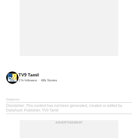
TV9 Tamil
21k
followers
48k
Stories
Dailyhunt
Disclaimer
: This content has not been generated, created or edited by
Dailyhunt. Publisher: TV9 Tamil
ADVERTISEMENT