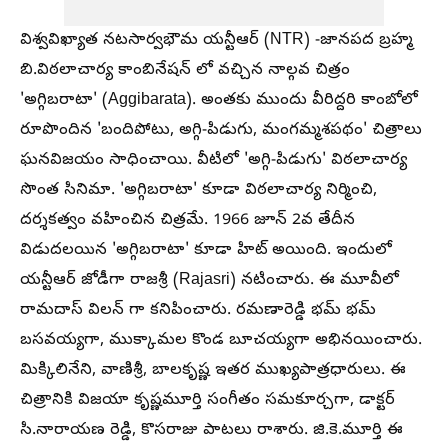
విశ్వవిఖ్యాత నటసార్వభౌమ యన్టీఆర్ (NTR) -జానపద బ్రహ్మ
బి.విఠలాచార్య కాంబినేషన్ లో వచ్చిన నాల్గవ చిత్రం
'అగ్గిబరాటా' (Aggibarata). అంతకు ముందు వీరిద్దరి కాంబోలో
రూపొందిన 'బందిపోటు, అగ్గి-పిడుగు, మంగమ్మశపథం' చిత్రాలు
ఘనవిజయం సాధించాయి. వీటిలో 'అగ్గి-పిడుగు' విఠలాచార్య
సొంత సినిమా. 'అగ్గిబరాటా' కూడా విఠలాచార్య నిర్మించి,
దర్శకత్వం వహించిన చిత్రమే. 1966 జూన్ 2వ తేదీన
విడుదలయిన 'అగ్గిబరాటా' కూడా హిట్ అయింది. ఇందులో
యన్టీఆర్ జోడీగా రాజశ్రీ (Rajasri) నటించారు. ఈ మూవీలో
రామదాస్ విలన్ గా కనిపించారు. రమణారెడ్డి భమ్ భమ్
బసవయ్యగా, ముక్కామల కొండ బూచయ్యగా అభినయించారు.
మిక్కిలినేని, వాణిశ్రీ, బాలకృష్ణ ఇతర ముఖ్యపాత్రధారులు. ఈ
చిత్రానికి విజయా కృష్ణమూర్తి సంగీతం సమకూర్చగా, డాక్టర్
సి.నారాయణ రెడ్డి, కొసరాజు పాటలు రాశారు. జి.కె.మూర్తి ఈ