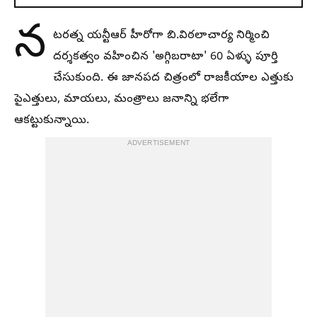
న
టరత్న యన్టీఆర్ హీరోగా బి.విఠలాచార్య నిర్మించి
దర్శకత్వం వహించిన 'అగ్గిబరాటా' 60 ఏళ్ళు పూర్తి
చేసుకుంది. ఈ జానపద చిత్రంలో రాజకీయాల ఎత్తుకు
పైఎత్తులు, మాయలు, మంత్రాలు జనాన్ని భలేగా
ఆకట్టుకున్నాయి.
ADVERTISEMENT