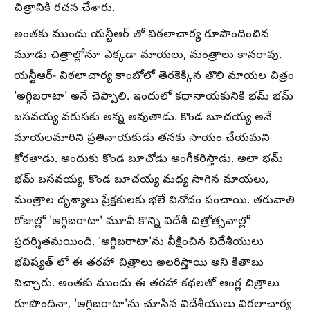
చిత్రానికి రచన చేశారు.
అంతకు ముందు యన్టీఆర్ తో విఠలాచార్య రూపొందించిన
మూడు చిత్రాల్లోనూ ఎక్కడా మాయలు, మంత్రాలు కానరావు.
యన్టీఆర్- విఠలాచార్య కాంబోలో తెరకెక్కిన తొలి మాయల చిత్రం
'అగ్గిబరాటా' అనే చెప్పాలి. ఇందులో కథానాయకునికి భమ్ భమ్
బసవయ్య వరుసకు అన్న అవుతాడు. కొండ బూచయ్య అనే
మాయలమారిని ప్రతినాయకుడు తనకు సాయం చేయమని
కోరతాడు. అందుకు కొండ బూచోడు అంగీకరిస్తాడు. అలా భమ్
భమ్ బసవయ్య, కొండ బూచయ్య మధ్య సాగిన మాయలు,
మంత్రాల దృశ్యాలు ప్రేక్షకులకు భలే వినోదం పంచాయి. తరువాతి
రోజుల్లో 'అగ్గిబరాటా' మూవీ కొన్ని విదేశీ చిత్రోత్సవాల్లో
ప్రదర్శితమయింది. 'అగ్గిబరాటా'ను వీక్షించిన విదేశీయులు
భవిష్యత్ లో ఈ తరహా చిత్రాలు అలరిస్తాయి అని కితాబు
నిచ్చారు. అంతకు ముందు ఈ తరహా కథలతో ఆంగ్ల చిత్రాలు
రూపొందినా, 'అగ్గిబరాటా'ను చూసిన విదేశీయులు విఠలాచార్య