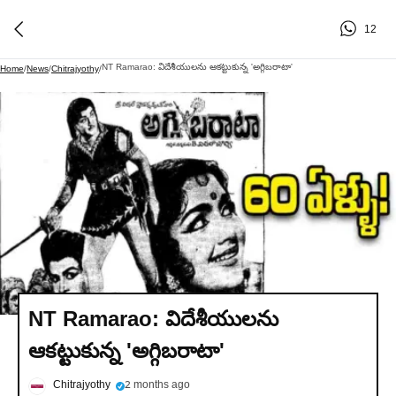
12
NT Ramarao: విదేశీయులను ఆకట్టుకున్న 'అగ్గిబరాటా'
Home
/
News
/
Chitrajyothy
/
NT Ramarao: విదేశీయులను
ఆకట్టుకున్న 'అగ్గిబరాటా'
Chitrajyothy
2 months ago