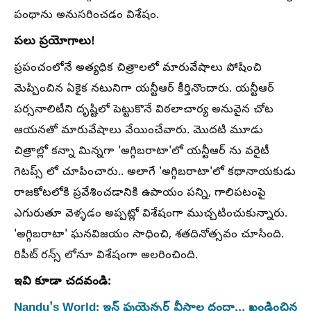
పంథాను అనుసరించడం విశేషం.
పలు ప్రయోగాలు!
ప్రపంచంలోనే అత్యధిక చిత్రాలలో మారువేషాలు పోషించి
మెప్పించిన ఏకైక నటునిగా యన్టీఆర్ కీర్తినొందారు. యన్టీఆర్
పర్సనాలిటీని దృష్టిలో పెట్టుకొనే విఠలాచార్య అనువైన చోట
ఆయనతో మారువేషాలు వేయించేవారు. మొదటి మూడు
చిత్రాల్లో కన్నా మిన్నగా 'అగ్గిబరాటా'లో యన్టీఆర్ ను వరైటీ
గెటప్స్ లో చూపించారు.. అలాగే 'అగ్గిబరాటా'లో కథానాయకుడు
రాజకోటలోకి ప్రవేశించడానికి ఉపాయం పన్ని, గాలిపటంపై
ఎగురుతూ వెళ్ళడం అప్పట్లో విశేషంగా ముచ్చటించుకున్నారు.
'అగ్గిబరాటా' ఘనవిజయం సాధించి, శతదినోత్సవం చూసింది.
రిపీట్ రన్స్ లోనూ విశేషంగా అలరించింది.
ఇవి కూడా చదవండి:
Nandu's World: ఇన్ ఫ్లుయెన్సర్ వీసాల దందా... ఖండించిన