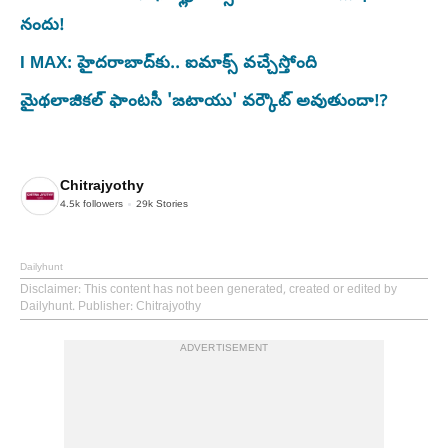
నందు!
I MAX: హైదరాబాద్‌కు.. ఐమాక్స్ వచ్చేస్తోంది
మైథలాజికల్‌ ఫాంటసీ 'జటాయు' వర్కౌట్‌ అవుతుందా!?
Chitrajyothy
4.5k
followers
29k
Stories
Dailyhunt
Disclaimer
: This content has not been generated, created or edited by
Dailyhunt. Publisher: Chitrajyothy
ADVERTISEMENT