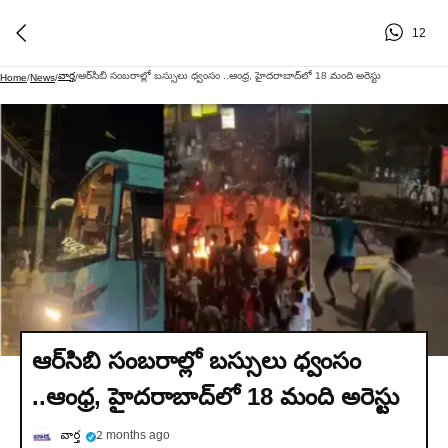
12
వార్త
ఆర్‌సిబి సంబరాల్లో బస్సులు ధ్వంసం ..ఆంధ్ర, హైదరాబాద్‌లో 18 మంది అరెస్టు
Home
/
News
/
/
ఆర్‌సిబి సంబరాల్లో బస్సులు ధ్వంసం
..ఆంధ్ర, హైదరాబాద్‌లో 18 మంది అరెస్టు
వార్త
2 months ago