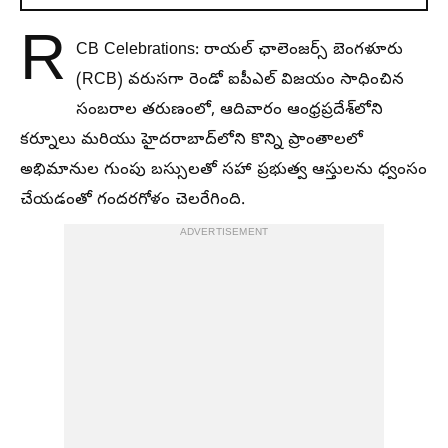
R
CB Celebrations: రాయల్ ఛాలెంజర్స్ బెంగళూరు
(RCB) వరుసగా రెండో ఐపీఎల్ విజయం సాధించిన
సంబరాల తరుణంలో, ఆదివారం ఆంధ్రప్రదేశ్‌లోని
కర్నూలు మరియు హైదరాబాద్‌లోని కొన్ని ప్రాంతాలలో
అభిమానుల గుంపు బస్సులతో సహా ప్రభుత్వ ఆస్తులను ధ్వంసం
చేయడంతో గందరగోళం చెలరేగింది.
ADVERTISEMENT