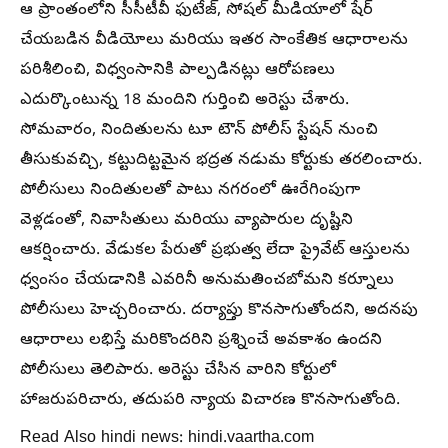
ఆ ప్రాంతంలోని సీసీటీవీ ఫుటేజ్, సోషల్ మీడియాలో షేర్
చేయబడిన వీడియోలు మరియు ఇతర సాంకేతిక ఆధారాలను
పరిశీలించి, విధ్వంసానికి పాల్పడినట్లు ఆరోపణలు
ఎదుర్కొంటున్న 18 మందిని గుర్తించి అరెస్టు చేశారు.
సోమవారం, నిందితులను టూ టౌన్ పోలీస్ స్టేషన్ నుంచి
తీసుకువచ్చి, కట్టుదిట్టమైన భద్రత నడుమ కోర్టుకు తరలించారు.
పోలీసులు నిందితులతో పాటు నగరంలో ఊరేగింపుగా
వెళ్లడంతో, నివాసితులు మరియు వ్యాపారుల దృష్టిని
ఆకర్షించారు. వేడుకల పేరుతో ప్రభుత్వ లేదా ప్రైవేట్ ఆస్తులను
ధ్వంసం చేయడానికి ఎవరినీ అనుమతించబోమని కర్నూలు
పోలీసులు హెచ్చరించారు. దర్యాప్తు కొనసాగుతోందని, అదనపు
ఆధారాలు లభిస్తే మరికొందరిని ప్రశ్నించే అవకాశం ఉందని
పోలీసులు తెలిపారు. అరెస్టు చేసిన వారిని కోర్టులో
హాజరుపరిచారు, తదుపరి న్యాయ విచారణ కొనసాగుతోంది.
Read Also hindi news: hindi.vaartha.com