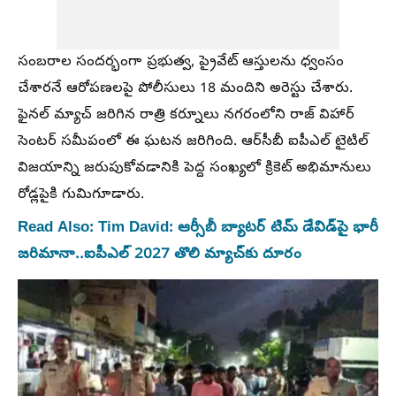
సంబరాల సందర్భంగా ప్రభుత్వ, ప్రైవేట్ ఆస్తులను ధ్వంసం
చేశారనే ఆరోపణలపై పోలీసులు 18 మందిని అరెస్టు చేశారు.
ఫైనల్ మ్యాచ్ జరిగిన రాత్రి కర్నూలు నగరంలోని రాజ్ విహార్
సెంటర్ సమీపంలో ఈ ఘటన జరిగింది. ఆర్‌సీబీ ఐపీఎల్ టైటిల్
విజయాన్ని జరుపుకోవడానికి పెద్ద సంఖ్యలో క్రికెట్ అభిమానులు
రోడ్లపైకి గుమిగూడారు.
Read Also: Tim David: ఆర్సీబీ బ్యాటర్ టిమ్ డేవిడ్‌పై భారీ
జరిమానా..ఐపీఎల్ 2027 తొలి మ్యాచ్‌కు దూరం