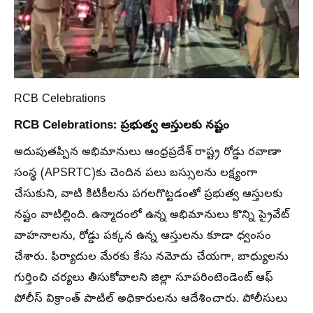
RCB Celebrations
RCB Celebrations: ప్రభుత్వ ఆస్తులకు నష్టం
అదుపుతప్పిన అభిమానులు ఆంధ్రప్రదేశ్ రాష్ట్ర రోడ్డు రవాణా
సంస్థ (APSRTC)కు చెందిన పలు బస్సులను లక్ష్యంగా
చేసుకుని, వాటి కిటికీలను పగలగొట్టడంతో ప్రభుత్వ ఆస్తులకు
నష్టం వాటిల్లింది. ఉన్మాదంలో ఉన్న అభిమానులు కొన్ని ప్రైవేట్
వాహనాలను, రోడ్డు పక్కన ఉన్న ఆస్తులను కూడా ధ్వంసం
చేశారు. ఫిర్యాదుల మేరకు కేసు నమోదు చేయగా, బాధ్యులను
గుర్తించి చర్యలు తీసుకోవాలని జిల్లా సూపరింటెండెంట్ ఆఫ్
పోలీస్ విక్రాంత్ పాటిల్ అధికారులను ఆదేశించారు. పోలీసులు