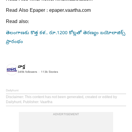
Read Also Epaper : epaper.vaartha.com
Read also:
తెలంగాణకు కొత్త కళ.. రూ.1200 కోట్లతో తెరణ్యం బయోలాజిక్స్
ప్రారంభం
వార్త
349k
followers
113k
Stories
Dailyhunt
Disclaimer
: This content has not been generated, created or edited by
Dailyhunt. Publisher: Vaartha
ADVERTISEMENT