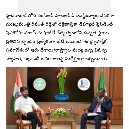
హైదరాబాద్‌లోని ఎంసీఆర్ హెచ్‌ఆర్‌డీ ఇన్‌స్టిట్యూట్ వేదికగా
ముఖ్యమంత్రి రేవంత్ రెడ్డితో దక్షిణాఫ్రికా డిప్యూటీ ప్రెసిడెంట్
షిపోకోసా పౌలస్ మషాటిలే నేతృత్వంలోని ఉన్నత స్థాయి
ప్రతినిధి బృందం ప్రత్యేకంగా భేటీ అయింది. ఈ ద్వైపాక్షిక
సమావేశంలో ఇరు దేశాలు/రాష్ట్రాల మధ్య ఉన్న విభిన్న
వ్యాపార, పెట్టుబడి అవకాశాలపై సుదీర్ఘంగా చర్చించారు.