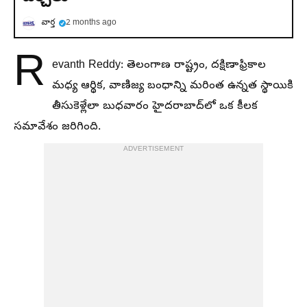
వార్త
2 months ago
R
evanth Reddy: తెలంగాణ రాష్ట్రం, దక్షిణాఫ్రికాల
మధ్య ఆర్థిక, వాణిజ్య బంధాన్ని మరింత ఉన్నత స్థాయికి
తీసుకెళ్లేలా బుధవారం హైదరాబాద్‌లో ఒక కీలక
సమావేశం జరిగింది.
ADVERTISEMENT