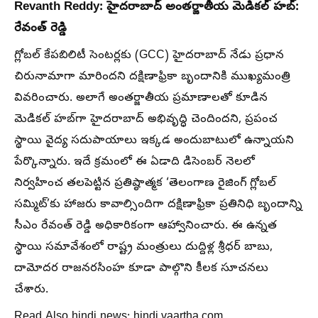
Revanth Reddy: హైదరాబాద్ అంతర్జాతీయ మెడికల్ హబ్:
రేవంత్ రెడ్డి
గ్లోబల్ కేపబిలిటీ సెంటర్లకు (GCC) హైదరాబాద్ నేడు ప్రధాన
చిరునామాగా మారిందని దక్షిణాఫ్రికా బృందానికి ముఖ్యమంత్రి
వివరించారు. అలాగే అంతర్జాతీయ ప్రమాణాలతో కూడిన
మెడికల్ హబ్‌గా హైదరాబాద్ అభివృద్ధి చెందిందని, ప్రపంచ
స్థాయి వైద్య సదుపాయాలు ఇక్కడ అందుబాటులో ఉన్నాయని
పేర్కొన్నారు. ఇదే క్రమంలో ఈ ఏడాది డిసెంబర్ నెలలో
నిర్వహించ తలపెట్టిన ప్రతిష్ఠాత్మక ‘తెలంగాణ రైజింగ్ గ్లోబల్
సమ్మిట్’కు హాజరు కావాల్సిందిగా దక్షిణాఫ్రికా ప్రతినిధి బృందాన్ని
సీఎం రేవంత్ రెడ్డి అధికారికంగా ఆహ్వానించారు. ఈ ఉన్నత
స్థాయి సమావేశంలో రాష్ట్ర మంత్రులు దుద్దిళ్ల శ్రీధర్ బాబు,
దామోదర రాజనరసింహ కూడా పాల్గొని కీలక సూచనలు
చేశారు.
Read Also hindi news: hindi.vaartha.com