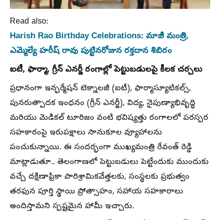
Read also:
Harish Rao Birthday Celebrations: మాజీ మంత్రి,
ఎమ్మెల్యే హరీష్ రావు పుట్టినరోజున రక్తదాన శిబిరం
ఐటీ, ఫార్మా, గ్రీన్ ఎనర్జీ రంగాల్లో పెట్టుబడులపై కీలక చర్చలు
ప్రధానంగా ఇన్ఫర్మేషన్ టెక్నాలజీ (ఐటీ), ఫార్మాస్యూటికల్స్,
పునరుత్పాదక ఇంధనం (గ్రీన్ ఎనర్జీ), విద్య, నైపుణ్యాభివృద్ధి
మరియు మెడికల్ టూరిజం వంటి భవిష్యత్తు రంగాలలో పరస్పర
సహకారంపై ఇరుపక్షాలు సానుకూల వ్యూహాలను
పంచుకున్నాయి. ఈ సందర్భంగా ముఖ్యమంత్రి రేవంత్ రెడ్డి
మాట్లాడుతూ.. తెలంగాణలో పెట్టుబడులు పెట్టేందుకు ముందుకు
వచ్చే దక్షిణాఫ్రికా పారిశ్రామికవేత్తలకు, సంస్థలకు ప్రభుత్వం
తరఫున పూర్తి స్థాయి ప్రోత్సాహం, సహాయ సహకారాలు
అందిస్తామని స్పష్టమైన హామీ ఇచ్చారు.