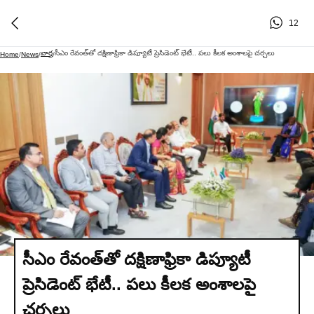
12
వార్త
సీఎం రేవంత్‌తో దక్షిణాఫ్రికా డిప్యూటీ ప్రెసిడెంట్ భేటీ.. పలు కీలక అంశాలపై చర్చలు
Home
/
News
/
/
సీఎం రేవంత్‌తో దక్షిణాఫ్రికా డిప్యూటీ
ప్రెసిడెంట్ భేటీ.. పలు కీలక అంశాలపై
చర్చలు