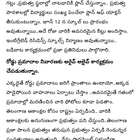
గట్లు ,ప్రభుత్వ స్థలాల్లో నాటడానికి ప్లాన్ చేస్తున్నాం.. ప్రభుత్వ
పాఠశాలల్లో విద్యార్థులు సంఖ్య పెంచేలా ప్లాన్ ఆఫ్ యాక్షన్
తీసుకుంటున్నాం. జూన్ 12 న స్కూల్ లు ప్రారంభం
అవుతున్నాయి..అదే రోజు వారికి అవసరమైన కిట్లు అందిస్తాం.
ఇంటిగ్రేటెడ్ రెసిడెన్స్ స్కూల్స్ నిర్మాణం అవుతున్నాయి..
బడిబాట కార్యక్రమంలో ప్రజా ప్రతినిధులు పాల్గొనాలి.
రోడ్డు ప్రమాదాల నివారణకు అరైవ్ అలైవ్ కార్యక్రమం
చేపడుతున్నాం.
ఎక్కడైతే రోడ్డు ప్రమాదాలు జరిగే ప్రాంతాలు ఉంటాయో..అక్కడ
పాడైపోయిన వాహనాలు ఏర్పాటు చేస్తాం ..అవసరమైతే గతంలో
ప్రమాదాల్లో మరణించిన వారి ఫోటోలు కూడా పెడతాం.
తెలంగాణ ఆకాంక్షల కోసం రాష్ట్రం ఏర్పడింది.. వారికి
ఆకాంక్షలకు అనుగుణంగా ప్రభుత్వం పని చేస్తుంది..తెలంగాణ
ప్రజా పాలన ప్రభుత్వం తరుపున ప్రభుత్వం ఏర్పడి రెండున్నర
సంవత్సరాలు అవుతుంది.. నేను పార్లమెంట్ సభ్యుడిగా