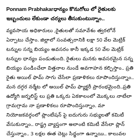
Ponnam Prabhakarధాన్యం కొనుగోలు లో రైతులకు
ఇబ్బందులు లేకుండా చర్యలు తీసుకుంటున్నాం..
వ్యవసాయ అధికారులు ,రైతులతో సమావేశం త్వరలోనే
ఏర్పాటు చేస్తాం. జిల్లాలో సంవత్సరానికి లక్షా 50 వేల మెట్రిక్
టన్నుల సన్న బియ్యం అవసరం కానీ ఇక్కడ 50 వేల మెట్రిక్
టన్నుల ధాన్యం పండుతుంది. రైతులు మనకు అవసరమైన సన్న
బియ్యం పండించేలా విత్తనాల నుండే అవగాహన కల్పిస్తాం.. ప్రతి
రైతు ఆయిల్ ఫామ్ సాగు చేసేలా ప్రణాళికలు రూపొందిస్తున్నాం..
మన దగ్గర నర్మేట లో ఆయిల్ ఫామ్ ఫ్యాక్టరీ ప్రారంభమైంది..ప్రతి
ఉద్యోగి జర్నలిస్ట్ లు ప్రతి ఒక్కరు ఏకకాలంలో మొక్కలు నాటేలా
గ్రామగ్రామ నా ప్రణాళికలు రూపొందిస్తున్నాం. మా
నియోజకవర్గంలో ప్లాంటేషన్ పై ఐదుగురు సభ్యులతో కమిటీ
వేసుకున్నాం.. రాష్ట్ర వ్యాప్తంగా అలాంటి కమిటీ వేసేలా ప్లాన్
చేస్తున్నాం.. 3 లక్షల ఈత చెట్లు సిద్ధంగా ఉన్నాయి.. కాలువల