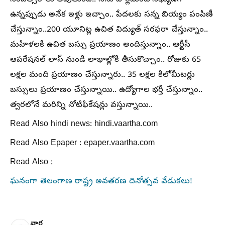
ఉన్నప్పుడు అనేక ఇళ్లు ఇచ్చాం.. పేదలకు సన్న బియ్యం పంపిణీ
చేస్తున్నాం..200 యూనిట్ల ఉచిత విద్యుత్ సరఫరా చేస్తున్నాం..
మహిళలకి ఉచిత బస్సు ప్రయాణం అందిస్తున్నాం.. ఆర్టీసీ
ఆపరేషనల్ లాస్ నుండి లాభాల్లోకి తీసుకొచ్చాం.. రోజుకు 65
లక్షల మంది ప్రయాణం చేస్తున్నారు.. 35 లక్షల కిలోమీటర్లు
బస్సులు ప్రయాణం చేస్తున్నాయి.. ఉద్యోగాల భర్తీ చేస్తున్నాం..
త్వరలోనే మరిన్ని నోటిఫికేషన్లు వస్తున్నాయి..
Read Also hindi news: hindi.vaartha.com
Read Also Epaper : epaper.vaartha.com
Read Also :
ఘనంగా తెలంగాణ రాష్ట్ర అవతరణ దినోత్సవ వేడుకలు!
వార్త