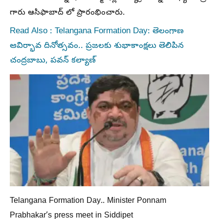
గారు ఆసిఫాబాద్ లో ప్రారంభించారు.
Read Also : Telangana Formation Day: తెలంగాణ
ఆవిర్భావ దినోత్సవం.. ప్రజలకు శుభాకాంక్షలు తెలిపిన
చంద్రబాబు, పవన్ కల్యాణ్
Telangana Formation Day.. Minister Ponnam
Prabhakar’s press meet in Siddipet