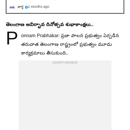
వార్త
2 months ago
తెలంగాణ ఆవిర్భావ దినోత్సవ శుభాకాంక్షలు..
P
onnam Prabhakar: ప్రజా పాలన ప్రభుత్వం ఏర్పడిన
తరువాత తెలంగాణ రాష్ట్రంలో ప్రభుత్వం మూడు
కార్యక్రమాలు తీసుకుంది..
ADVERTISEMENT