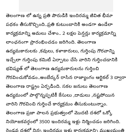
తెలంగాణ లో ఉన్న ప్రతి పౌరుడికి ఇందిరమ్మ జీవిత భీమా
పథకం తీసుకొచ్చింది..ప్రతి కుటుంబానికి అండగా ఉండేలా
కార్యక్రమాన్ని అమలు చేశాం.. 2 లక్షల పెన్షన్లు కార్యక్రమాన్ని
లాంఛనంగా ప్రారంభించడం జరిగింది. తెలంగాణ
ఉద్యమకారులకు ,కవులు, కళాకారులు, గుర్తింపు గౌరవాన్ని
ఇచ్చేలా గుర్తింపు కమిటీ ఏర్పాటు చేసి వారిని గుర్తించడానికి
భవిష్యత్ లో తెలంగాణ ఉద్యమకారులను గుర్తించి
గౌరవించుకోవడం..అంబేద్కర్ రాసిన రాజ్యాంగం ఆర్టికల్ 3 ద్వారా
తెలంగాణ రాష్ట్రం ఏర్పడింది. సకల జనులు తెలంగాణ
ఉద్యమంలో పాల్గొన్నప్పటికీ కేసులు ,దాడులు ,నష్టపోయిన
వారిని గౌరవించి గుర్తించే కార్యక్రమం తీసుకుంటున్నాం.
తెలంగాణ ప్రజా పాలన ప్రభుత్వంలో మొదటి దశలో ఒక్కో
నియోజకవర్గంలో 3500 ఇందిరమ్మ ఇళ్లు నిర్మించడం జరిగింది.
రెండవ దశలో నిన్న ఇందిరమ్మ ఇళ్లు కార్యక్రమాన్ని ముఖ్యమంత్రి