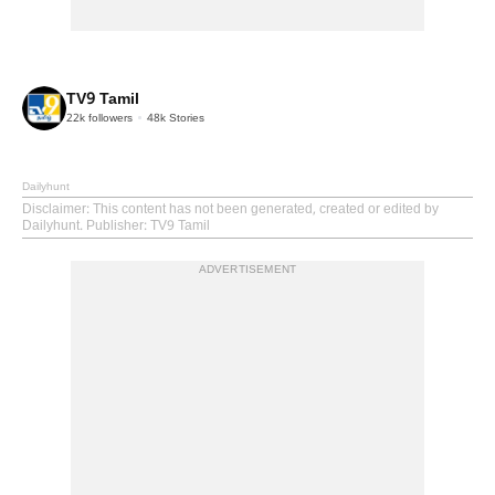
TV9 Tamil
22k
followers
48k
Stories
Dailyhunt
Disclaimer
: This content has not been generated, created or edited by
Dailyhunt. Publisher: TV9 Tamil
ADVERTISEMENT